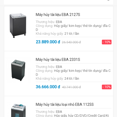
Máy hủy tài liệu EBA 2127S
Thương hiệu:
EBA
Công dụng:
Hủy giấy/ kim kẹp/ thẻ tín dụng/ đĩa C
D
Khả năng hủy giấy:
21 tờ / lần
23.889.000
đ
- 10%
26.543.000
đ
Máy hủy tài liệu EBA 2331S
Thương hiệu:
EBA
Công dụng:
Hủy giấy/ kim kẹp/ thẻ tín dụng/ đĩa C
D
Khả năng hủy giấy:
24 tờ / lần
36.666.000
đ
- 10%
40.741.000
đ
Máy hủy tài liệu loại nhỏ EBA 1125S
Thương hiệu:
EBA
Công dụng:
Hủy giấy, hủy CD/DVD/Credit Card/Ki