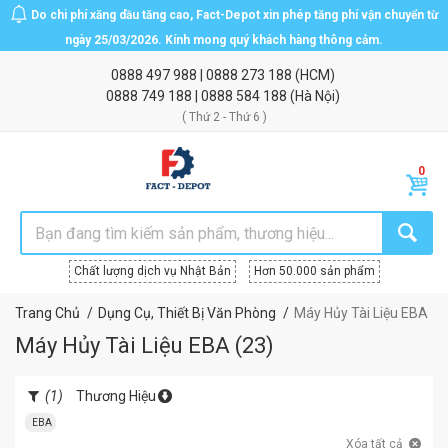
Do chi phí xăng dầu tăng cao, Fact-Depot xin phép tăng phí vận chuyển từ
ngày 25/03/2026. Kính mong quý khách hàng thông cảm.
0888 497 988
|
0888 273 188
(HCM)
0888 749 188
|
0888 584 188
(Hà Nội)
( Thứ 2 - Thứ 6 )
Chất lượng dịch vụ Nhật Bản
Hơn 50.000 sản phẩm
Trang Chủ
Dụng Cụ, Thiết Bị Văn Phòng
Máy Hủy Tài Liệu EBA
Máy Hủy Tài Liệu EBA
(
23
)
(1)
Thương Hiệu
EBA
Xóa tất cả