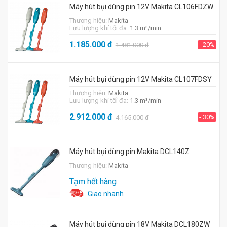
Máy hút bụi dùng pin 12V Makita CL106FDZW
Thương hiệu:
Makita
Lưu lượng khí tối đa:
1.3 m³/min
1.185.000
đ
- 20%
1.481.000
đ
Máy hút bụi dùng pin 12V Makita CL107FDSY
Thương hiệu:
Makita
Lưu lượng khí tối đa:
1.3 m³/min
2.912.000
đ
- 30%
4.165.000
đ
Máy hút bụi dùng pin Makita DCL140Z
Thương hiệu:
Makita
Tạm hết hàng
Giao nhanh
Máy hút bụi dùng pin 18V Makita DCL180ZW