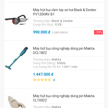
Máy hút bụi cầm tay xe hơi Black & Decker
PV1200AV-B1
Thương hiệu:
Black & Decker
Dung tích (bụi):
0.35l
990.000
đ
- 23%
1.287.000
đ
Máy hút bụi công nghiệp dùng pin Makita
DCL180Z
Thương hiệu:
Makita
Dung tích (tổng):
650mL
Lưu lượng khí tối đa:
1.3m³ / min
1.447.000
đ
4
Máy hút bụi công nghiệp dùng pin Makita
CL100DZ
Thương hiệu:
Makita