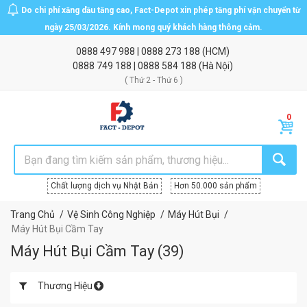
Do chi phí xăng dầu tăng cao, Fact-Depot xin phép tăng phí vận chuyển từ
ngày 25/03/2026. Kính mong quý khách hàng thông cảm.
0888 497 988
|
0888 273 188
(HCM)
0888 749 188
|
0888 584 188
(Hà Nội)
( Thứ 2 - Thứ 6 )
Chất lượng dịch vụ Nhật Bản
Hơn 50.000 sản phẩm
Trang Chủ
Vệ Sinh Công Nghiệp
Máy Hút Bụi
Máy Hút Bụi Cầm Tay
Máy Hút Bụi Cầm Tay
(
39
)
Thương Hiệu