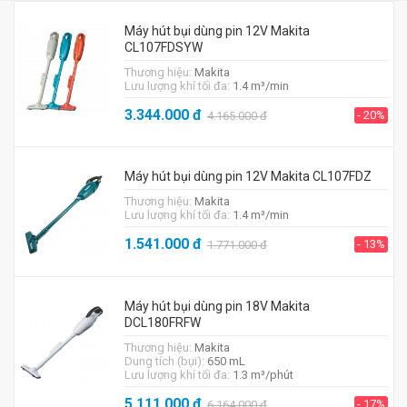
Máy hút bụi dùng pin 12V Makita
CL107FDSYW
Thương hiệu:
Makita
Lưu lượng khí tối đa:
1.4 m³/min
3.344.000
đ
- 20%
4.165.000
đ
Máy hút bụi dùng pin 12V Makita CL107FDZ
Thương hiệu:
Makita
Lưu lượng khí tối đa:
1.4 m³/min
1.541.000
đ
- 13%
1.771.000
đ
Máy hút bụi dùng pin 18V Makita
DCL180FRFW
Thương hiệu:
Makita
Dung tích (bụi):
650 mL
Lưu lượng khí tối đa:
1.3 m³/phút
5.111.000
đ
- 17%
6.164.000
đ