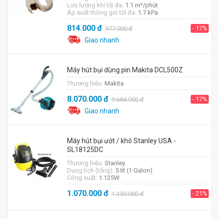
Lưu lượng khí tối đa:
1.1 m³/phút
Áp suất thông gió tối đa:
1.7 kPa
814.000
đ
- 17%
977.000
đ
Giao nhanh
Máy hút bụi dùng pin Makita DCL500Z
Thương hiệu:
Makita
8.070.000
đ
- 17%
9.684.000
đ
Giao nhanh
Máy hút bụi ướt / khô Stanley USA -
SL18125DC
Thương hiệu:
Stanley
Dung tích (tổng):
5 lít (1 Galon)
Công suất:
1.125W
1.070.000
đ
- 21%
1.350.000
đ