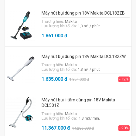
Máy hút bụi dùng pin 18V Makita DCL182ZB
Thương hiệu:
Makita
Lưu lượng khí tối đa:
1,3 m³ / phút
1.861.000
đ
Máy hút bụi dùng pin 18V Makita DCL182ZW
Thương hiệu:
Makita
Lưu lượng khí tối đa:
1,3 m³ / phút
1.635.000
đ
- 12%
1.854.000
đ
Máy hút bụi li tâm dùng pin 18V Makita
DCL501Z
Thương hiệu:
Makita
Lưu lượng khí tối đa:
1,3 m3/ min.
11.367.000
đ
- 20%
14.286.000
đ