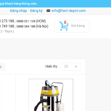
 quý khách hàng thông cảm.
Đăng nhập
Đăng ký
info@fact-depot.com
8 273 188
;
(HCM)
0888 031 138
Giỏ hàng
8 749 188
;
(Hà Nội)
0888 584 188
 2 - Thứ 6 )
Hiển thị:
20
p