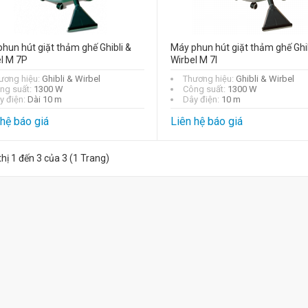
hun hút giặt thảm ghế Ghibli &
Máy phun hút giặt thảm ghế Ghib
l M 7P
Wirbel M 7I
ương hiệu:
Ghibli & Wirbel
Thương hiệu:
Ghibli & Wirbel
ng suất:
1300 W
Công suất:
1300 W
y điện:
Dài 10 m
Dây điện:
10 m
 hệ báo giá
Liên hệ báo giá
thị 1 đến 3 của 3 (1 Trang)
Máy giặt thảm
Super Cleaner
ACP-3
đ
59.730.000
- 6%
đ
63.547.000
Máy giặt ghế sofa