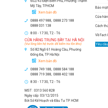
602/43 Điện Biên Phủ, Phường Thạnh
Mỹ Tây, TPHCM
Bảo mật 
Xem bản đồ
Cửa hàng
0888 497 988,
0888 273 188
0888 031 138
Cách th
8:00 - 17:30, T2 - T6
Về Fact-
CỬA HÀNG TRƯNG BÀY TẠI HÀ NỘI
(Vui lòng liên hệ trước để kiểm tra tồn kho)
Yêu cầu
Số 82 Ngõ 61 Hoàng Cầu, Phường
Đống Đa, TP Hà Nội
Xem bản đồ
0888 749 188
,
0888 584 188
0888 719 388
,
0888 402 188
8:30 - 17:30, T2 - T6
MST : 0313 560 828
Ngày cấp: 03/12/2015
Bởi Sở Kế Hoạch và Đầu Tư TP. HCM