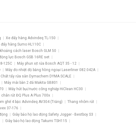
g
Xe đẩy hàng Advindeq TL-150
 đẩy hàng Sumo HL110C
khoảng cách laser Bosch GLM 50
động lực Bosch GSB 16RE set
 8-125C
Máy phun xịt rửa Bosch AQT 35 - 12
O
Máy đo nhiệt độ bằng hồng ngoại Laserliner 082.042A
Chất tẩy rửa sàn Dymachem DYMA SCALE
Máy mài bàn 2 đá Makita GB801
70
Máy hút bụi/nước công nghiệp HiClean HC30
3 chân rút ĐQ Plus A Plus 700x
m ghế 4 bậc Advindeq AV304 (Trắng)
Thang nhôm rút
lvex 37-176
 động
Giày bảo hộ lao động Safety Jogger - Bestboy S3
3
Giày bảo hộ lao động Takumi TSH115