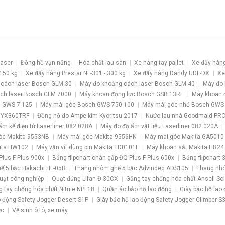
laser
Đồng hồ vạn năng
Hóa chất lau sàn
Xe nâng tay pallet
Xe đẩy hàn
 150 kg
Xe đẩy hàng Prestar NF-301 - 300 kg
Xe đẩy hàng Dandy UDL-DX
Xe
 cách laser Bosch GLM 30
Máy đo khoảng cách laser Bosch GLM 40
Máy đo 
ch laser Bosch GLM 7000
Máy khoan động lực Bosch GSB 13RE
Máy khoan 
 GWS 7-125
Máy mài góc Bosch GWS 750-100
Máy mài góc nhỏ Bosch GWS
 YX360TRF
Đồng hồ đo Ampe kìm Kyoritsu 2017
Nước lau nhà Goodmaid PR
ẩm kế điện tử Laserliner 082.028A
Máy đo độ ẩm vật liệu Laserliner 082.020A
óc Makita 9553NB
Máy mài góc Makita 9556HN
Máy mài góc Makita GA5010
kita HW102
Máy vặn vít dùng pin Makita TD0101F
Máy khoan sắt Makita HR24
Plus F Plus 900x
Bảng flipchart chân gấp ĐQ Plus F Plus 600x
Bảng flipchart 
ế 5 bậc Hakachi HL-05R
Thang nhôm ghế 5 bậc Advindeq ADS105
Thang nhô
uạt công nghiệp
Quạt đứng Lifan Đ-30CX
Găng tay chống hóa chất Ansell So
 tay chống hóa chất Nitrile NPF18
Quần áo bảo hộ lao động
Giày bảo hộ lao
o động Safety Jogger Desert S1P
Giày bảo hộ lao động Safety Jogger Climber S
ớc
Vệ sinh ô tô, xe máy