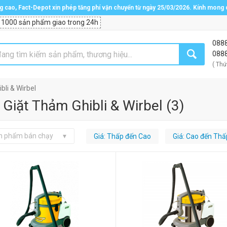
ng cao, Fact-Depot xin phép tăng phí vận chuyển từ ngày 25/03/2026. Kính mong
 1000 sản phẩm giao trong 24h
088
088
( Thứ
bli & Wirbel
Giặt Thảm Ghibli & Wirbel
(
3
)
n phẩm bán chạy
Giá: Thấp đến Cao
Giá: Cao đến Thấ