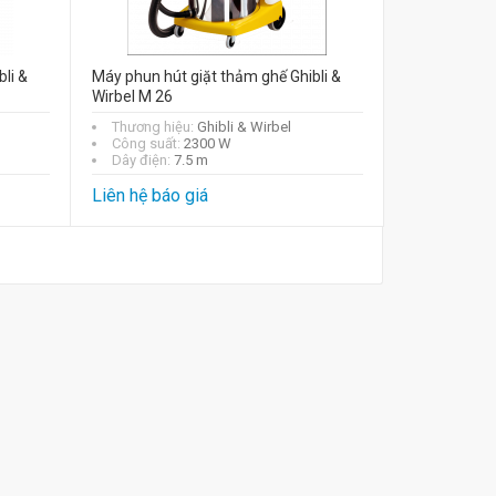
li &
Máy phun hút giặt thảm ghế Ghibli &
Wirbel M 26
Thương hiệu:
Ghibli & Wirbel
Công suất:
2300 W
Dây điện:
7.5 m
Liên hệ báo giá