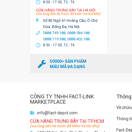
8:00 - 17:30, T2 - T6
CỬA HÀNG TRƯNG BÀY TẠI HÀ NỘI
(Vui lòng liên hệ trước để kiểm tra tồn kho)
Số 82 Ngõ 61 Hoàng Cầu, Ô Chợ
Dừa, Đống Đa, Hà Nội
0888 749 188,
0888 584 188
0888 719 388,
0888 402 188
8:30 - 17:30, T2 - T6
50000+ SẢN PHẨM
MẪU MÃ ĐA DẠNG
CÔNG TY TNHH FACT-LINK
Thông 
MARKETPLACE
Về chúng
info@fact-depot.com
Thông ti
CỬA HÀNG TRƯNG BÀY TẠI TP.HCM
(Vui lòng liên hệ trước để kiểm tra tồn kho)
Fact-De