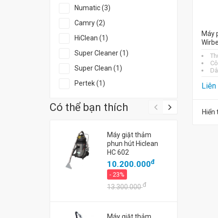
Numatic (3)
Camry (2)
Máy p
HiClean (1)
Wirbe
Super Cleaner (1)
Th
Cô
Super Clean (1)
Dâ
Pertek (1)
Liên
Có thể bạn thích
Hiển 
Máy giặt thảm
phun hút Hiclean
HC 602
đ
10.200.000
- 23%
đ
13.300.000
Máy giặt thảm