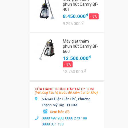
phun hút Camry BF-
401
đ
8.450.000
- 9%
đ
9.295.000
Máy giặt thảm
phun hút Camry BF-
660
đ
12.500.000
- 9%
đ
13.750.000
CỬA HÀNG TRƯNG BÀY TẠI TP. HCM
(Vui lòng liên hệ trước để kiểm tra tồn kho)
602/43 Điện Biên Phủ, Phường
Thạnh Mỹ Tây, TPHCM
Xem bản đồ
0888 497 988,
0888 273 188
0888 031 138