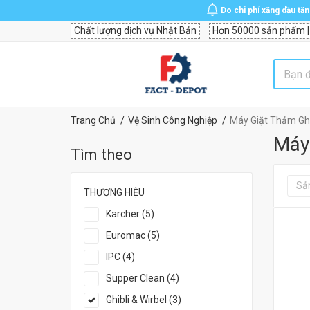
Do chi phí xăng dầu tă
Chất lượng dịch vụ Nhật Bản
Hơn 50000 sản phẩm |
Trang Chủ
Vệ Sinh Công Nghiệp
Máy Giặt Thảm Ghi
Máy 
Tìm theo
Sả
THƯƠNG HIỆU
Karcher (5)
Euromac (5)
IPC (4)
Supper Clean (4)
Ghibli & Wirbel (3)