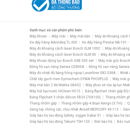
Danh mục và sản phẩm phổ biến
:
Máy khoan
Máy mài
Máy mài bàn
Máy đo khoảng cách 
Xe đẩy hàng Advindeq TL-300
Xe đẩy hàng Prestar NB-101 -
Máy đo khoảng cách laser Bosch GLM 100C
Máy đo khoảng
Máy đo khoảng cách laser Bosch GLM 80
Máy đo khoảng cá
Máy khoan động lực Bosch GSB 550 set
Máy mài góc Bosch
Đồng hồ vạn năng Sanwa CD800A
Đồng hồ vạn năng Sanwa
Máy đo nhiệt độ bằng hồng ngoại Laserliner 082.038A
Nhiệt 
Chất tẩy gạch men Dymachem DYMA PHOSPLUS
Máy mài g
Máy mài bàn 2 đá Makita GB602
Máy phun xịt rửa áp lực Ma
Máy hút bụi/nước HiClean HC15
Bảng flipchart chân gấp ĐQ 
Bảng Flipchart 3 chân Silicon FB33 (70X100)
Thang nhôm gh
Thang nhôm gấp
Thang nhôm gấp 4 đoạn Kengo (3.7m)
Q
Găng tay chống cắt, chịu nhiệt Ansell MERCURY 43-113
Găng
Giày bảo hộ lao động Safety Jogger Dakar 01
Giày bảo hộ la
Giày bảo hộ lao động Takumi TSH 120
Nón bảo hộ
Béc nư