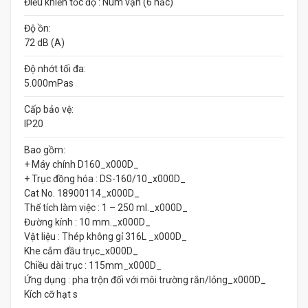
Điều khiển tốc độ : Núm vặn (6 nấc)
Độ ồn:
72 dB (A)
Độ nhớt tối đa:
5.000mPas
Cấp bảo vệ:
IP20
Bao gồm:
+ Máy chính D160_x000D_
+ Trục đồng hóa : DS-160/10_x000D_
Cat No. 18900114_x000D_
Thể tích làm việc : 1 – 250 ml._x000D_
Đường kính : 10 mm._x000D_
Vật liệu : Thép không gỉ 316L _x000D_
Khe cắm đầu trục_x000D_
Chiều dài trục : 115mm_x000D_
Ứng dụng : pha trộn đối với môi trường rắn/lỏng_x000D_
Kích cỡ hạt s