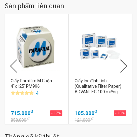
Sản phẩm liên quan
Giấy Parafilm M Cuộn
Giấy lọc định tính
4"x125' PM996
(Qualitative Filter Paper)
ADVANTEC 100 miếng
4
đ
đ
715.000
105.000
- 17%
- 13%
đ
đ
858.000
121.000
Thông số kỹ thuật