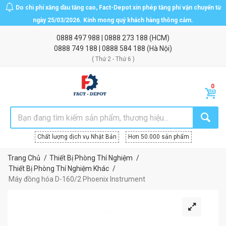
Do chi phí xăng dầu tăng cao, Fact-Depot xin phép tăng phí vận chuyển từ
ngày 25/03/2026. Kính mong quý khách hàng thông cảm.
0888 497 988
|
0888 273 188
(HCM)
0888 749 188
|
0888 584 188
(Hà Nội)
( Thứ 2 - Thứ 6 )
Chất lượng dịch vụ Nhật Bản
Hơn 50.000 sản phẩm
Trang Chủ
Thiết Bị Phòng Thí Nghiệm
Thiết Bị Phòng Thí Nghiệm Khác
Máy đồng hóa D-160/2 Phoenix Instrument