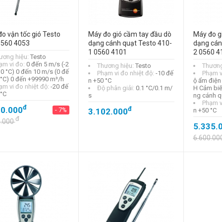
o vận tốc gió Testo
Máy đo gió cầm tay đầu dò
Máy đo g
0560 4053
dạng cánh quạt Testo 410-
dạng cán
1 0560 4101
2 0560 4
ương hiệu:
Testo
ạm vi đo:
0 đến 5 m/s (-2
Thương hiệu:
Testo
Thương
 0 °C) 0 đến 10 m/s (0 đế
Phạm vi đo nhiệt độ:
-10 đế
Phạm v
 °C) 0 đến +99990 m³/h
n +50 °C
ộ ẩm điện
ạm vi đo nhiệt độ:
-20 đế
Độ phân giải:
0.1 °C/0.1 m/
H Cảm biế
 °C
s
ng cánh q
Phạm v
Máy đo tốc độ gió
đ
00.000
đ
- 7%
3.102.000
n +50 °C
và nhiệt độ Kimo VT
đ
0.000
115 24723
5.335.
đ
16.350.000
6.600.00
- 1%
đ
16.500.000
Máy đo tốc độ gió
và nhiệt độ Kimo LV
111 24724
đ
16.600.000