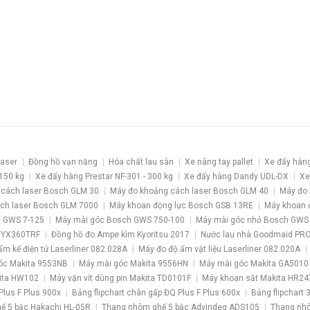
laser
Đồng hồ vạn năng
Hóa chất lau sàn
Xe nâng tay pallet
Xe đẩy hàn
 150 kg
Xe đẩy hàng Prestar NF-301 - 300 kg
Xe đẩy hàng Dandy UDL-DX
Xe
 cách laser Bosch GLM 30
Máy đo khoảng cách laser Bosch GLM 40
Máy đo 
ch laser Bosch GLM 7000
Máy khoan động lực Bosch GSB 13RE
Máy khoan 
 GWS 7-125
Máy mài góc Bosch GWS 750-100
Máy mài góc nhỏ Bosch GWS
 YX360TRF
Đồng hồ đo Ampe kìm Kyoritsu 2017
Nước lau nhà Goodmaid PR
ẩm kế điện tử Laserliner 082.028A
Máy đo độ ẩm vật liệu Laserliner 082.020A
óc Makita 9553NB
Máy mài góc Makita 9556HN
Máy mài góc Makita GA5010
kita HW102
Máy vặn vít dùng pin Makita TD0101F
Máy khoan sắt Makita HR24
Plus F Plus 900x
Bảng flipchart chân gấp ĐQ Plus F Plus 600x
Bảng flipchart 
ế 5 bậc Hakachi HL-05R
Thang nhôm ghế 5 bậc Advindeq ADS105
Thang nhô