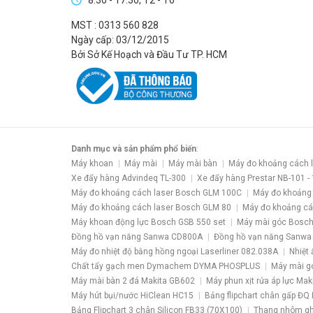
8:30 - 17:30, T2 - T6
MST : 0313 560 828
Ngày cấp: 03/12/2015
Bởi Sở Kế Hoạch và Đầu Tư TP. HCM
Danh mục và sản phẩm phổ biến
:
Máy khoan
Máy mài
Máy mài bàn
Máy đo khoảng cách 
Xe đẩy hàng Advindeq TL-300
Xe đẩy hàng Prestar NB-101 -
Máy đo khoảng cách laser Bosch GLM 100C
Máy đo khoảng
Máy đo khoảng cách laser Bosch GLM 80
Máy đo khoảng cá
Máy khoan động lực Bosch GSB 550 set
Máy mài góc Bosch
Đồng hồ vạn năng Sanwa CD800A
Đồng hồ vạn năng Sanwa
Máy đo nhiệt độ bằng hồng ngoại Laserliner 082.038A
Nhiệt 
Chất tẩy gạch men Dymachem DYMA PHOSPLUS
Máy mài g
Máy mài bàn 2 đá Makita GB602
Máy phun xịt rửa áp lực Ma
Máy hút bụi/nước HiClean HC15
Bảng flipchart chân gấp ĐQ 
Bảng Flipchart 3 chân Silicon FB33 (70X100)
Thang nhôm gh