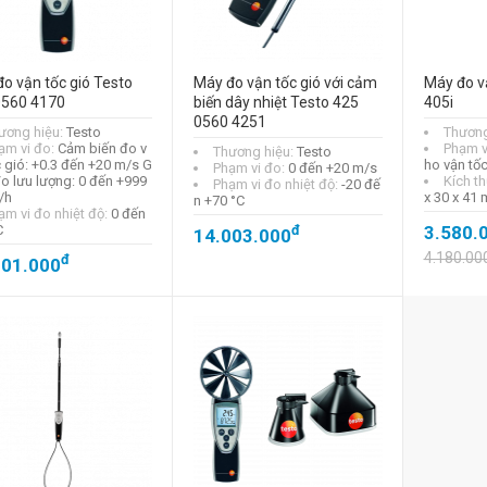
o vận tốc gió Testo
Máy đo vận tốc gió với cảm
Máy đo vậ
0560 4170
biến dây nhiệt Testo 425
405i
0560 4251
ương hiệu:
Testo
Thương
ạm vi đo:
Cảm biến đo v
Phạm v
Thương hiệu:
Testo
c gió: +0.3 đến +20 m/s G
ho vận tố
Phạm vi đo:
0 đến +20 m/s
 đo lưu lượng: 0 đến +999
Kích t
Phạm vi đo nhiệt độ:
-20 đế
/h
x 30 x 41
n +70 °C
ạm vi đo nhiệt độ:
0 đến
C
đ
3.580.
14.003.000
4.180.00
đ
901.000