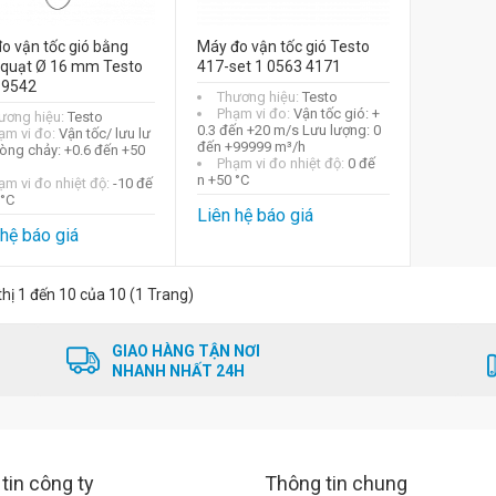
o vận tốc gió bằng
Máy đo vận tốc gió Testo
 quạt Ø 16 mm Testo
417-set 1 0563 4171
 9542
Thương hiệu:
Testo
Phạm vi đo:
Vận tốc gió: +
ương hiệu:
Testo
0.3 đến +20 m/s Lưu lượng: 0
ạm vi đo:
Vận tốc/ lưu lư
đến +99999 m³/h
òng chảy: +0.6 đến +50
Phạm vi đo nhiệt độ:
0 đế
n +50 °C
ạm vi đo nhiệt độ:
-10 đế
 °C
Liên hệ báo giá
 hệ báo giá
thị 1 đến 10 của 10 (1 Trang)
GIAO HÀNG TẬN NƠI
NHANH NHẤT 24H
tin công ty
Thông tin chung