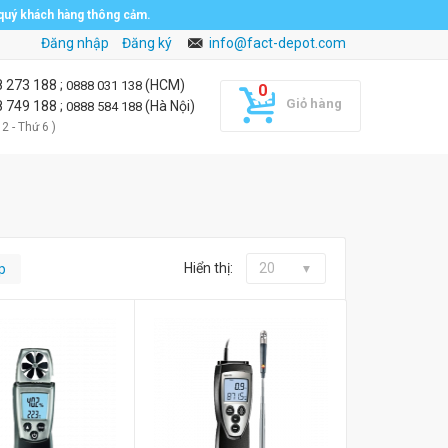
 quý khách hàng thông cảm.
Đăng nhập
Đăng ký
info@fact-depot.com
8 273 188
;
(HCM)
0888 031 138
Giỏ hàng
8 749 188
;
(Hà Nội)
0888 584 188
 2 - Thứ 6 )
Hiển thị:
20
p