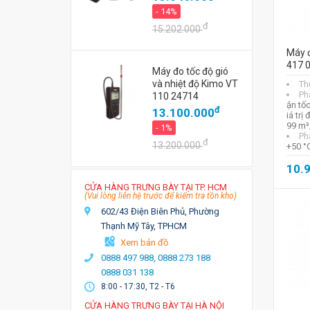
- 14%
đ
15.202.000
Máy đ
417 
Máy đo tốc độ gió
và nhiệt độ Kimo VT
Th
Ph
110 24714
ận tố
đ
13.100.000
iá trị
99 m³
- 1%
Ph
đ
13.200.000
+50 °
10.
CỬA HÀNG TRƯNG BÀY TẠI TP. HCM
(Vui lòng liên hệ trước để kiểm tra tồn kho)
602/43 Điện Biên Phủ, Phường
Thạnh Mỹ Tây, TPHCM
Xem bản đồ
0888 497 988,
0888 273 188
0888 031 138
8:00 - 17:30, T2 - T6
CỬA HÀNG TRƯNG BÀY TẠI HÀ NỘI