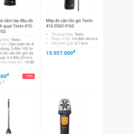
ió cầm tay đầu dò
Máy đo vận tốc gió Testo
h quạt Testo 410-
416 0560 4160
102
Thương hiệu:
Testo
Phạm vi đo:
0.6 đến 40 m/s
 hiệu:
Testo
Độ phân giải:
0.1 m/s
i đo:
Cảm biến đo đ
 dung: 0 đến 100 %r
đ
15.037.000
n đo vận tốc gió dạ
uạt: 0.4 đến 20 m/s
i đo nhiệt độ:
-10 đế
đ
000
- 19%
đ
0