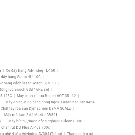
g
Xe đẩy hàng Advindeq TL-150
 đẩy hàng Sumo HL110C
khoảng cách laser Bosch GLM 50
động lực Bosch GSB 16RE set
 8-125C
Máy phun xịt rửa Bosch AQT 35 - 12
O
Máy đo nhiệt độ bằng hồng ngoại Laserliner 082.042A
Chất tẩy rửa sàn Dymachem DYMA SCALE
Máy mài bàn 2 đá Makita GB801
70
Máy hút bụi/nước công nghiệp HiClean HC30
3 chân rút ĐQ Plus A Plus 700x
m ghế 4 bậc Advindeq AV304 (Trắng)
Thang nhôm rút