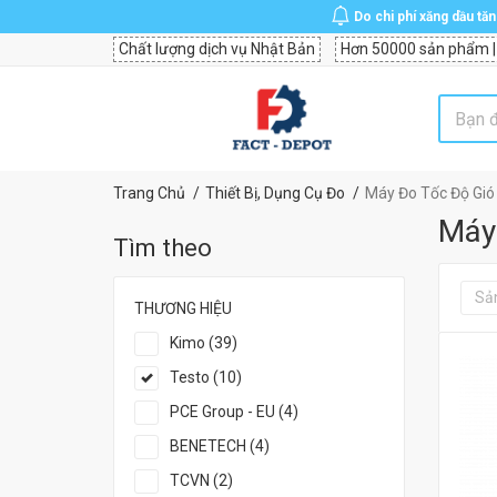
Do chi phí xăng dầu tă
Chất lượng dịch vụ Nhật Bản
Hơn 50000 sản phẩm |
Trang Chủ
Thiết Bị, Dụng Cụ Đo
Máy Đo Tốc Độ Gió
Máy
Tìm theo
Sả
THƯƠNG HIỆU
Kimo (39)
Testo (10)
PCE Group - EU (4)
BENETECH (4)
TCVN (2)