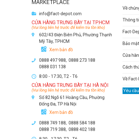
MARKETPLACE
Về chúng
info@fact-depot.com
Thông ti
CỬA HÀNG TRƯNG BÀY TẠI TP.HCM
(Vui lòng liên hệ trước để kiểm tra tồn kho)
Fact-De
602/43 Điện Biên Phủ, Phường Thạnh
Mỹ Tây, TPHCM
Bảo mật 
Xem bản đồ
Cửa hàng
0888 497 988,
0888 273 188
0888 031 138
Cách th
8:00 - 17:30, T2 - T6
Về Fact-
CỬA HÀNG TRƯNG BÀY TẠI HÀ NỘI
(Vui lòng liên hệ trước để kiểm tra tồn kho)
Yêu cầu
Số 82 Ngõ 61 Hoàng Cầu, Phường
Đống Đa, TP Hà Nội
Xem bản đồ
0888 749 188
,
0888 584 188
0888 719 388
,
0888 402 188