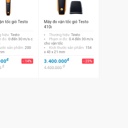
n tốc gió Testo
Máy đo vận tốc gió Testo
410i
 hiệu:
Testo
Thương hiệu:
Testo
i đo:
0 đến 30 m/s c
Phạm vi đo:
0.4 đến 30 m/s
c
cho vận tốc
hước sản phẩm:
200
Kích thước sản phẩm:
154
 mm
x 43 x 21 mm
đ
đ
000
3.400.000
- 14%
- 23%
đ
đ
0
4.400.000