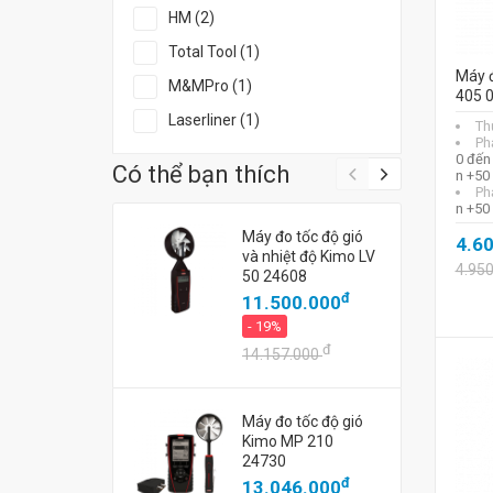
HM (2)
Total Tool (1)
Máy đ
M&MPro (1)
405 
Laserliner (1)
Th
Ph
0 đến
Có thể bạn thích
n +50
Ph
n +50
Máy đo tốc độ gió
4.6
và nhiệt độ Kimo LV
4.95
50 24608
đ
11.500.000
- 19%
đ
14.157.000
Máy đo tốc độ gió
Kimo MP 210
24730
đ
13.046.000