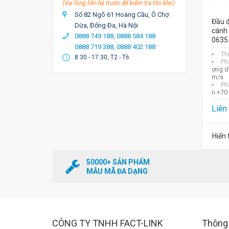
(Vui lòng liên hệ trước để kiểm tra tồn kho)
Số 82 Ngõ 61 Hoàng Cầu, Ô Chợ
Đầu đ
Dừa, Đống Đa, Hà Nội
cánh
0888 749 188,
0888 584 188
0635
0888 719 388,
0888 402 188
Th
8:30 - 17:30, T2 - T6
Ph
ợng d
m/s
Ph
n +70
Liên
Hiển 
50000+ SẢN PHẨM
MẪU MÃ ĐA DẠNG
CÔNG TY TNHH FACT-LINK
Thông 