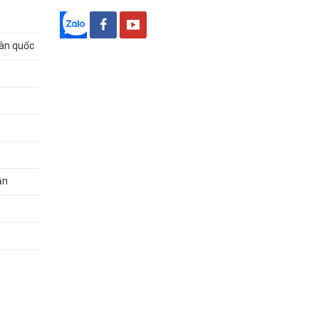
oàn quốc
ận