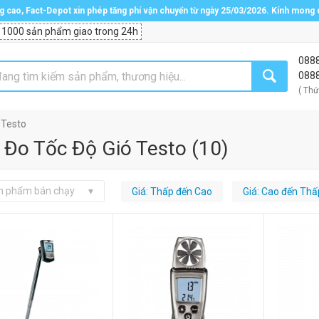
ng cao, Fact-Depot xin phép tăng phí vận chuyển từ ngày 25/03/2026. Kính mong
 1000 sản phẩm giao trong 24h
088
088
( Thứ
 Testo
 Đo Tốc Độ Gió Testo
(
10
)
n phẩm bán chạy
Giá: Thấp đến Cao
Giá: Cao đến Thấ