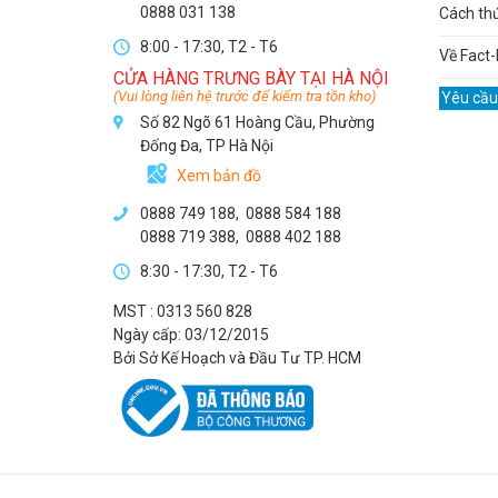
0888 031 138
Cách th
8:00 - 17:30, T2 - T6
Về Fact-
CỬA HÀNG TRƯNG BÀY TẠI HÀ NỘI
(Vui lòng liên hệ trước để kiểm tra tồn kho)
Yêu cầu
Số 82 Ngõ 61 Hoàng Cầu, Phường
Đống Đa, TP Hà Nội
Xem bản đồ
0888 749 188
,
0888 584 188
0888 719 388
,
0888 402 188
8:30 - 17:30, T2 - T6
MST : 0313 560 828
Ngày cấp: 03/12/2015
Bởi Sở Kế Hoạch và Đầu Tư TP. HCM