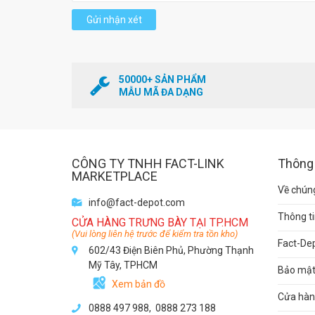
Gửi nhận xét
50000+ SẢN PHẨM
MẪU MÃ ĐA DẠNG
CÔNG TY TNHH FACT-LINK
Thông 
MARKETPLACE
Về chúng
info@fact-depot.com
Thông ti
CỬA HÀNG TRƯNG BÀY TẠI TP.HCM
(Vui lòng liên hệ trước để kiểm tra tồn kho)
Fact-De
602/43 Điện Biên Phủ, Phường Thạnh
Mỹ Tây, TPHCM
Bảo mật 
Xem bản đồ
Cửa hàng
0888 497 988,
0888 273 188