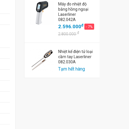
Máy đo nhiệt độ
bằng hồng ngoại
Laserliner
082.042A
đ
2.596.000
- 7%
đ
2.800.000
Nhiệt kế điện tử loại
cầm tay Laserliner
082.030A
Tạm hết hàng