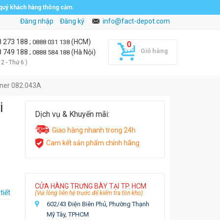
 quý khách hàng thông cảm.
Đăng nhập
Đăng ký
info@fact-depot.com
8 273 188
;
(HCM)
0888 031 138
Giỏ hàng
8 749 188
;
(Hà Nội)
0888 584 188
 2 - Thứ 6 )
iner 082.043A
i
Dịch vụ & Khuyến mãi:
Giao hàng nhanh trong 24h
Cam kết sản phẩm chính hãng
CỬA HÀNG TRƯNG BÀY TẠI TP. HCM
tiết
(Vui lòng liên hệ trước để kiểm tra tồn kho)
602/43 Điện Biên Phủ, Phường Thạnh
Mỹ Tây, TPHCM