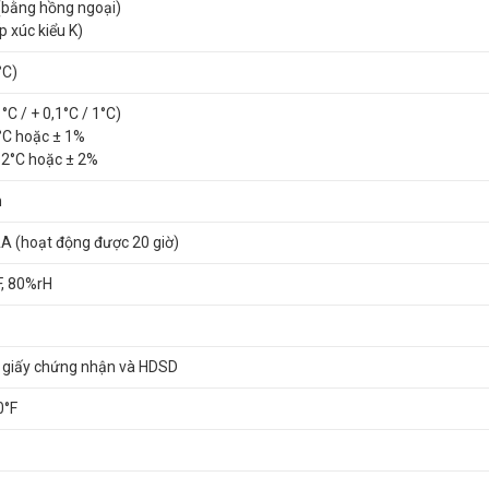
(bằng hồng ngoại)
p xúc kiểu K)
°C)
°C / + 0,1°C / 1°C)
1°C hoặc ± 1%
± 2°C hoặc ± 2%
m
 AA (hoạt động được 20 giờ)
F, 80%rH
y, giấy chứng nhận và HDSD
0°F