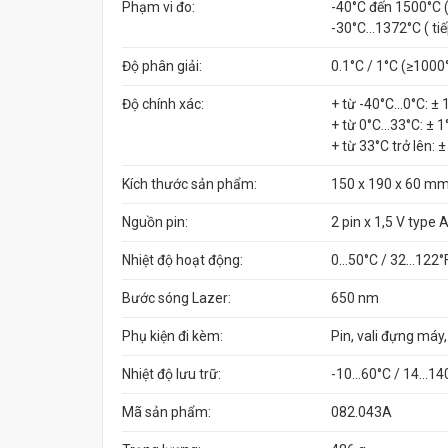
Phạm vi đo:
-40°C đến 1500°C 
-30°C…1372°C ( tiế
Độ phân giải:
0.1°C / 1°C (≥1000
Độ chính xác:
+ từ -40°C…0°C: ± 1
+ từ 0°C…33°C: ± 
+ từ 33°C trở lên: 
Kích thước sản phẩm:
150 x 190 x 60 m
Nguồn pin:
2 pin x 1,5 V type
Nhiệt độ hoạt động:
0…50°C / 32…122°
Bước sóng Lazer:
650 nm
Phụ kiện đi kèm:
Pin, vali đựng má
Nhiệt độ lưu trữ:
-10…60°C / 14…14
Mã sản phẩm:
082.043A