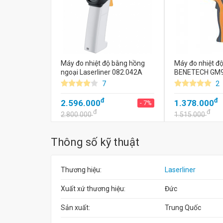
Máy đo nhiệt độ bằng hồng
Máy đo nhiệt đ
ngoại Laserliner 082.042A
BENETECH GM
7
2
đ
đ
2.596.000
1.378.000
- 7%
đ
đ
2.800.000
1.515.000
Thông số kỹ thuật
Thương hiệu:
Laserliner
Xuất xứ thương hiệu:
Đức
Sản xuất:
Trung Quốc