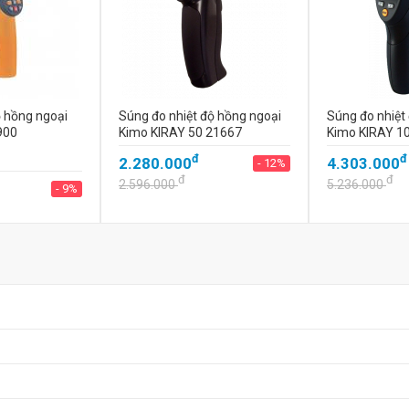
ộ hồng ngoại
Súng đo nhiệt độ hồng ngoại
Súng đo nhiệt
900
Kimo KIRAY 50 21667
Kimo KIRAY 1
đ
đ
2.280.000
4.303.000
- 12%
đ
đ
2.596.000
5.236.000
- 9%