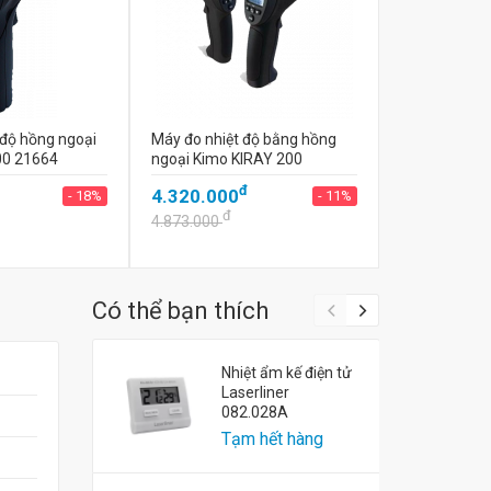
 độ hồng ngoại
Máy đo nhiệt độ bằng hồng
00 21664
ngoại Kimo KIRAY 200
đ
4.320.000
- 18%
- 11%
đ
4.873.000
Có thể bạn thích
Nhiệt ẩm kế điện tử
Laserliner
082.028A
Tạm hết hàng