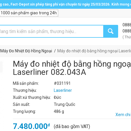
ng cao, Fact-Depot xin phép tăng phí vận chuyển từ ngày 25/03/2026. Kính mong
 1000 sản phẩm giao trong 24h
088
088
( Thứ
Máy Đo Nhiệt Độ Hồng Ngoại
Máy đo nhiệt độ bằng hồng ngoại Laserl
Máy đo nhiệt độ bằng hồng ngoạ
Laserliner 082.043A
Mã sản phẩm:
#031191
Thương hiệu:
Laserliner
Xuất xứ thương hiệu:
Đức
Sản xuất:
Trung Quốc
Trọng lượng:
486 g
Xem chi 
7.480.000
đ
(đã bao gồm VAT)