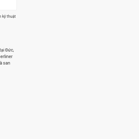
m kỹ thuật
tại Đức,
erliner
và san