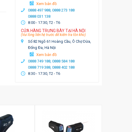
Xem bản đồ
0888 497 988,
0888 273 188
0888 031 138
8:00 - 17:30, T2 - T6
CỬA HÀNG TRƯNG BÀY TẠI HÀ NỘI
(Vui lòng liên hệ trước để kiểm tra tồn kho)
Số 82 Ngõ 61 Hoàng Cầu, Ô Chợ Dừa,
Đống Đa, Hà Nội
Xem bản đồ
0888 749 188,
0888 584 188
0888 719 388,
0888 402 188
8:30 - 17:30, T2 - T6