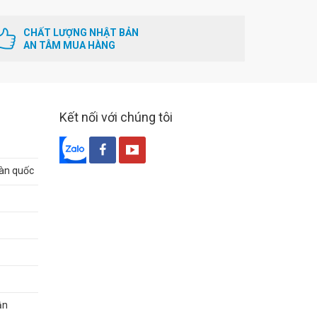
CHẤT LƯỢNG NHẬT BẢN
AN TÂM MUA HÀNG
Kết nối với chúng tôi
oàn quốc
ận