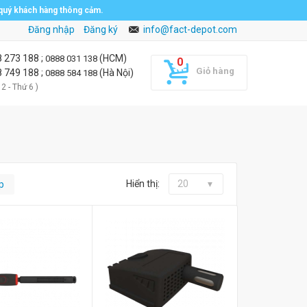
 quý khách hàng thông cảm.
Đăng nhập
Đăng ký
info@fact-depot.com
8 273 188
;
(HCM)
0888 031 138
Giỏ hàng
8 749 188
;
(Hà Nội)
0888 584 188
 2 - Thứ 6 )
Hiển thị:
20
p