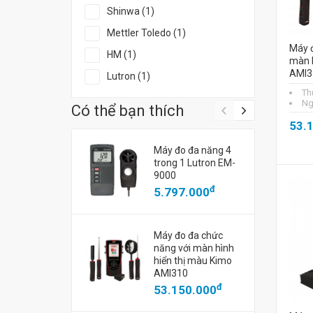
Shinwa (1)
Mettler Toledo (1)
Máy đ
HM (1)
màn h
AMI3
Lutron (1)
Th
Ng
Có thể bạn thích
53.
Máy đo đa năng 4
trong 1 Lutron EM-
9000
đ
5.797.000
Máy đo đa chức
năng với màn hình
hiển thị màu Kimo
AMI310
đ
53.150.000