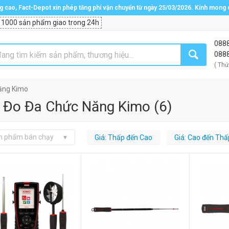
ng cao, Fact-Depot xin phép tăng phí vận chuyển từ ngày 25/03/2026. Kính mong
 1000 sản phẩm giao trong 24h
088
088
( Thứ
ăng Kimo
 Đo Đa Chức Năng Kimo
(
6
)
n phẩm bán chạy
Giá: Thấp đến Cao
Giá: Cao đến Thấ