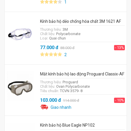
1
Kính bảo hộ dẻo chống hóa chất 3M 1621 AF
Thương hiệu:
3M
Chất liệu:
Polycarbonate
Loại:
Quai chun
77.000
đ
- 13%
88.000
đ
2
Mắt kính bảo hộ lao động Proguard Classix-AF
Thương hiệu:
Proguard
Chất liệu:
Ovan Polycarbonate
Tiêu chuẩn:
TCVN 3579- 8
103.000
đ
- 10%
114.000
đ
Giao nhanh
Kính bảo hộ Blue Eagle NP102