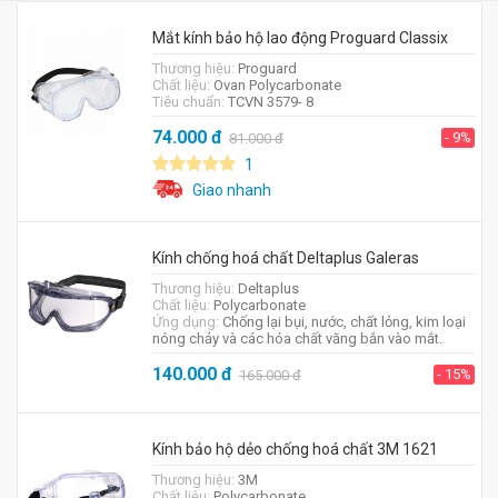
Mắt kính bảo hộ lao động Proguard Classix
Thương hiệu:
Proguard
Chất liệu:
Ovan Polycarbonate
Tiêu chuẩn:
TCVN 3579- 8
74.000
đ
- 9%
81.000
đ
1
Giao nhanh
Kính chống hoá chất Deltaplus Galeras
Thương hiệu:
Deltaplus
Chất liệu:
Polycarbonate
Ứng dụng:
Chống lại bụi, nước, chất lỏng, kim loại
nóng chảy và các hóa chất văng bắn vào mắt.
140.000
đ
- 15%
165.000
đ
Kính bảo hộ dẻo chống hoá chất 3M 1621
Thương hiệu:
3M
Chất liệu:
Polycarbonate