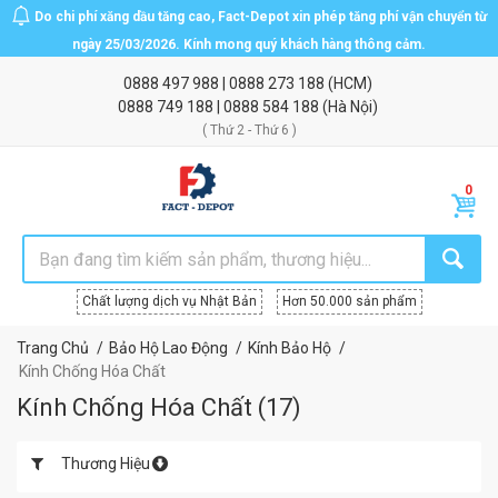
Do chi phí xăng dầu tăng cao, Fact-Depot xin phép tăng phí vận chuyển từ
ngày 25/03/2026. Kính mong quý khách hàng thông cảm.
0888 497 988
|
0888 273 188
(HCM)
0888 749 188
|
0888 584 188
(Hà Nội)
( Thứ 2 - Thứ 6 )
Chất lượng dịch vụ Nhật Bản
Hơn 50.000 sản phẩm
Trang Chủ
Bảo Hộ Lao Động
Kính Bảo Hộ
Kính Chống Hóa Chất
Kính Chống Hóa Chất
(
17
)
Thương Hiệu