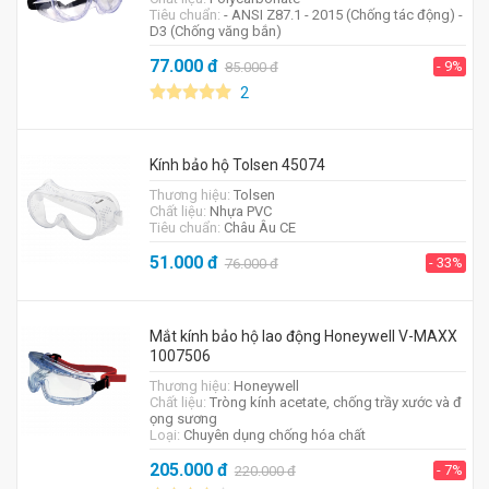
Tiêu chuẩn:
- ANSI Z87.1 - 2015 (Chống tác động) -
D3 (Chống văng bắn)
77.000
đ
- 9%
85.000
đ
2
Kính bảo hộ Tolsen 45074
Thương hiệu:
Tolsen
Chất liệu:
Nhựa PVC
Tiêu chuẩn:
Châu Âu CE
51.000
đ
- 33%
76.000
đ
Mắt kính bảo hộ lao động Honeywell V-MAXX
1007506
Thương hiệu:
Honeywell
Chất liệu:
Tròng kính acetate, chống trầy xước và đ
ọng sương
Loại:
Chuyên dụng chống hóa chất
205.000
đ
- 7%
220.000
đ