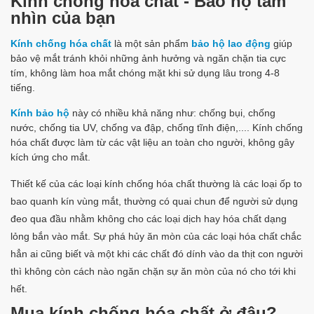
Kính chống hóa chất - Bảo hộ tầm
nhìn của bạn
Kính chống hóa chất
là một sản phẩm
bảo hộ lao động
giúp
bảo vệ mắt tránh khỏi những ảnh hưởng và ngăn chặn tia cực
tím, không làm hoa mắt chóng mặt khi sử dụng lâu trong 4-8
tiếng.
Kính bảo hộ
này có nhiều khả năng như: chống bụi, chống
nước, chống tia UV, chống va đập, chống tĩnh điện,.... Kính chống
hóa chất được làm từ các vật liệu an toàn cho người, không gây
kích ứng cho mắt.
Thiết kế của các loại kính chống hóa chất thường là các loại ốp to
bao quanh kín vùng mắt, thường có quai chun để người sử dụng
đeo qua đầu nhằm không cho các loại dịch hay hóa chất dạng
lỏng bắn vào mắt. Sự phá hủy ăn mòn của các loại hóa chất chắc
hẳn ai cũng biết và một khi các chất đó dính vào da thịt con người
thì không còn cách nào ngăn chặn sự ăn mòn của nó cho tới khi
hết.
Mua kính chống hóa chất ở đâu?