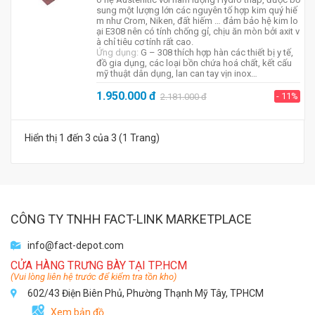
sung một lượng lớn các nguyên tố hợp kim quý hiế
m như Crom, Niken, đất hiếm … đảm bảo hệ kim lo
ại E308 nên có tính chống gỉ, chịu ăn mòn bởi axit v
à chỉ tiêu cơ tính rất cao.
Ứng dụng:
G – 308 thích hợp hàn các thiết bị y tế,
đồ gia dụng, các loại bồn chứa hoá chất, kết cấu
mỹ thuật dân dụng, lan can tay vịn inox…
1.950.000
đ
- 11%
2.181.000
đ
Hiển thị 1 đến 3 của 3 (1 Trang)
CÔNG TY TNHH FACT-LINK MARKETPLACE
info@fact-depot.com
CỬA HÀNG TRƯNG BÀY TẠI TP.HCM
(Vui lòng liên hệ trước để kiểm tra tồn kho)
602/43 Điện Biên Phủ, Phường Thạnh Mỹ Tây, TPHCM
Xem bản đồ