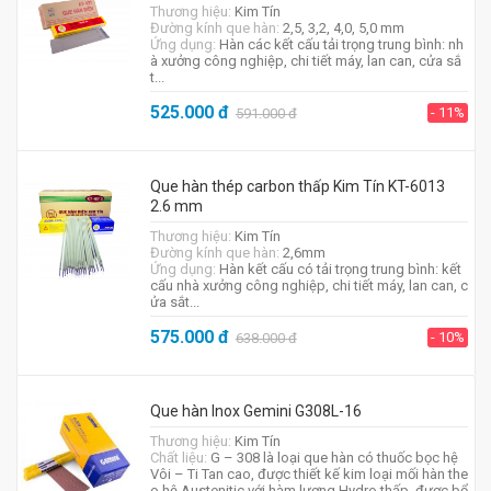
Thương hiệu:
Kim Tín
Đường kính que hàn:
2,5, 3,2, 4,0, 5,0 mm
Ứng dụng:
Hàn các kết cấu tải trọng trung bình: nh
à xưởng công nghiệp, chi tiết máy, lan can, cửa sắ
t...
525.000
đ
- 11%
591.000
đ
Que hàn thép carbon thấp Kim Tín KT-6013
2.6 mm
Thương hiệu:
Kim Tín
Đường kính que hàn:
2,6mm
Ứng dụng:
Hàn kết cấu có tải trọng trung bình: kết
cấu nhà xưởng công nghiệp, chi tiết máy, lan can, c
ửa sắt...
575.000
đ
- 10%
638.000
đ
Que hàn Inox Gemini G308L-16
Thương hiệu:
Kim Tín
Chất liệu:
G – 308 là loại que hàn có thuốc bọc hệ
Vôi – Ti Tan cao, được thiết kế kim loại mối hàn the
o hệ Austenitic với hàm lượng Hydro thấp, được bổ