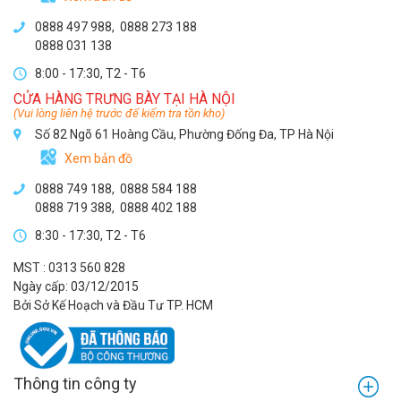
0888 497 988,
0888 273 188
0888 031 138
8:00 - 17:30, T2 - T6
CỬA HÀNG TRƯNG BÀY TẠI HÀ NỘI
(Vui lòng liên hệ trước để kiểm tra tồn kho)
Số 82 Ngõ 61 Hoàng Cầu, Phường Đống Đa, TP Hà Nội
Xem bản đồ
0888 749 188
,
0888 584 188
0888 719 388
,
0888 402 188
8:30 - 17:30, T2 - T6
MST : 0313 560 828
Ngày cấp: 03/12/2015
Bởi Sở Kế Hoạch và Đầu Tư TP. HCM
Thông tin công ty