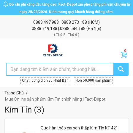
Do chi phí xăng dầu tăng cao, Fact-Depot xin phép tăng phí vận chuyển từ
ngày 25/03/2026. Kính mong quý khách hàng thông cảm.
0888 497 988
|
0888 273 188
(HCM)
0888 749 188
|
0888 584 188
(Hà Nội)
( Thứ 2 - Thứ 6 )
Chất lượng dịch vụ Nhật Bản
Hơn 50.000 sản phẩm
Trang Chủ
Mua Online sản phẩm Kim Tín chính hãng | Fact-Depot
Kim Tín
(
3
)
Que hàn thép carbon thấp Kim Tín KT-421