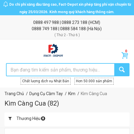
Do chi phí xăng dầu tăng cao, Fact-Depot xin phép tăng phí vận chuyển từ
ngày 25/03/2026. Kính mong quý khách hàng thông cảm.
0888 497 988
|
0888 273 188
(HCM)
0888 749 188
|
0888 584 188
(Hà Nội)
( Thứ 2 - Thứ 6 )
Chất lượng dịch vụ Nhật Bản
Hơn 50.000 sản phẩm
Trang Chủ
Dụng Cụ Cầm Tay
Kìm
Kìm Càng Cua
Kìm Càng Cua
(
82
)
Thương Hiệu