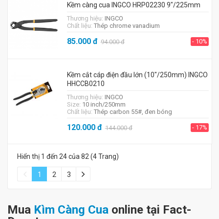
Kềm càng cua INGCO HRP02230 9"/225mm
Thương hiệu:
INGCO
Chất liệu:
Thép chrome vanadium
85.000
đ
- 10%
94.000
đ
Kềm cắt cáp điện đầu lớn (10"/250mm) INGCO
HHCCB0210
Thương hiệu:
INGCO
Size:
10 inch/250mm
Chất liệu:
Thép carbon 55#, đen bóng
120.000
đ
- 17%
144.000
đ
Hiển thị 1 đến 24 của 82 (4 Trang)
1
2
3
Mua
Kìm Càng Cua
online tại Fact-