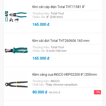
Kìm cắt cáp điện Total THT11581 8"
Thương hiệu:
Total Tool
Chiều dài:
8" (200 mm)
165.000
đ
Kìm cắt đứt Total THT260606 160 mm
Thương hiệu:
Total Tool
Chiều dài:
6 inch/160 mm
165.000
đ
Kềm càng cua INGCO HRP02200 8"/200mm
Thương hiệu:
INGCO
Chất liệu:
Thép chrome vanadium
80.000
đ
- 9%
88.000
đ