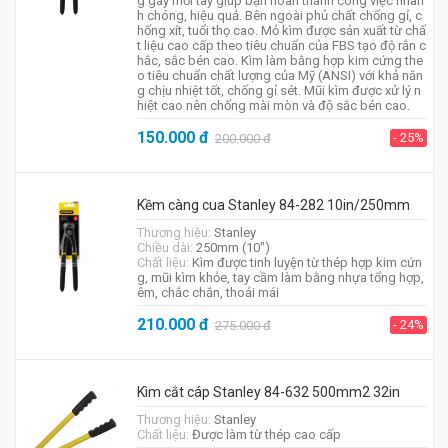
g gây mỏi tay giúp bạn hoàn thành công việc nhan
h chóng, hiệu quả. Bên ngoài phủ chất chống gỉ, c
hống xít, tuổi thọ cao. Mỏ kìm được sản xuất từ chấ
t liệu cao cấp theo tiêu chuẩn của FBS tạo độ rắn c
hắc, sắc bén cao. Kìm làm bằng hợp kim cứng the
o tiêu chuẩn chất lượng của Mỹ (ANSI) với khả năn
g chịu nhiệt tốt, chống gỉ sét. Mũi kìm được xử lý n
hiệt cao nên chống mài mòn và độ sắc bén cao.
150.000
đ
- 25%
200.000
đ
Kềm càng cua Stanley 84-282 10in/250mm
Thương hiệu:
Stanley
Chiều dài:
250mm (10")
Chất liệu:
Kìm được tinh luyện từ thép hợp kim cứn
g, mũi kìm khỏe, tay cầm làm bằng nhựa tổng hợp,
êm, chắc chắn, thoải mái
210.000
đ
- 24%
275.000
đ
Kìm cắt cáp Stanley 84-632 500mm2 32in
Thương hiệu:
Stanley
Chất liệu:
Được làm từ thép cao cấp