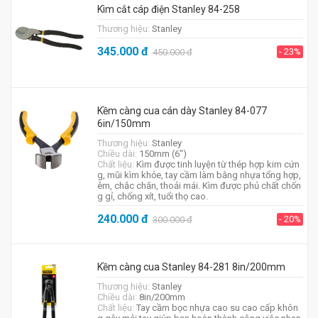
Kìm cắt cáp điện Stanley 84-258
Thương hiệu:
Stanley
345.000
đ
- 23%
450.000
đ
Kềm càng cua cán dày Stanley 84-077
6in/150mm
Thương hiệu:
Stanley
Chiều dài:
150mm (6")
Chất liệu:
Kìm được tinh luyện từ thép hợp kim cứn
g, mũi kìm khỏe, tay cầm làm bằng nhựa tổng hợp,
êm, chắc chắn, thoải mái. Kìm được phủ chất chốn
g gỉ, chống xít, tuổi thọ cao.
240.000
đ
- 20%
300.000
đ
Kềm càng cua Stanley 84-281 8in/200mm
Thương hiệu:
Stanley
Chiều dài:
8in/200mm
Chất liệu:
Tay cầm bọc nhựa cao su cao cấp khôn