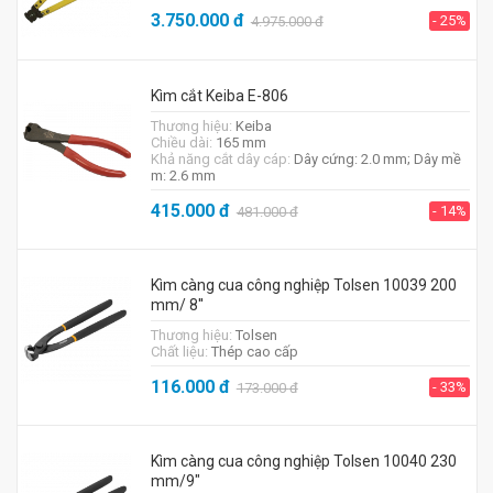
3.750.000
đ
- 25%
4.975.000
đ
Kìm cắt Keiba E-806
Thương hiệu:
Keiba
Chiều dài:
165 mm
Khả năng cắt dây cáp:
Dây cứng: 2.0 mm; Dây mề
m: 2.6 mm
415.000
đ
- 14%
481.000
đ
Kìm càng cua công nghiệp Tolsen 10039 200
mm/ 8''
Thương hiệu:
Tolsen
Chất liệu:
Thép cao cấp
116.000
đ
- 33%
173.000
đ
Kìm càng cua công nghiệp Tolsen 10040 230
mm/9"