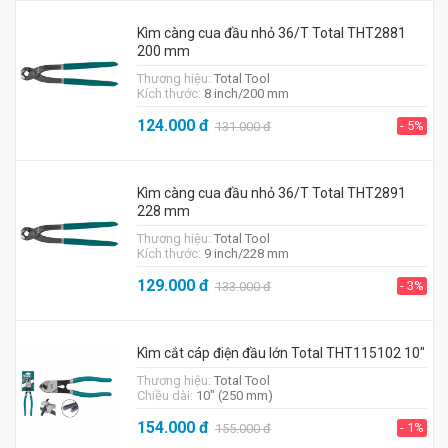
Kìm càng cua đầu nhỏ 36/T Total THT2881
200 mm
Thương hiệu:
Total Tool
Kích thước:
8 inch/200 mm
124.000
đ
- 5%
131.000
đ
Kìm càng cua đầu nhỏ 36/T Total THT2891
228 mm
Thương hiệu:
Total Tool
Kích thước:
9 inch/228 mm
129.000
đ
- 3%
133.000
đ
Kìm cắt cáp điện đầu lớn Total THT115102 10"
Thương hiệu:
Total Tool
Chiều dài:
10" (250 mm)
154.000
đ
- 1%
155.000
đ