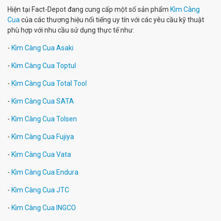
Hiện tại Fact-Depot đang cung cấp một số sản phẩm
Kìm Càng
Cua
của các thương hiệu nổi tiếng uy tín với các yêu cầu kỹ thuật
phù hợp với nhu cầu sử dụng thực tế như:
-
Kìm Càng Cua Asaki
-
Kìm Càng Cua Toptul
-
Kìm Càng Cua Total Tool
-
Kìm Càng Cua SATA
-
Kìm Càng Cua Tolsen
-
Kìm Càng Cua Fujiya
-
Kìm Càng Cua Vata
-
Kìm Càng Cua Endura
-
Kìm Càng Cua JTC
-
Kìm Càng Cua INGCO