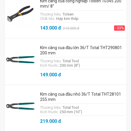
Kìm càng cua công nghiệp Tolsen 10345 200
mm/ 8''
Thương hiệu:
Tolsen
Chất liệu:
Hợp kim thép
143.000
đ
- 33%
215.000
đ
Kìm càng cua đầu lớn 36/T Total THT290801
200 mm
Thương hiệu:
Total Tool
Kích thước:
200 mm (8")
149.000
đ
Kìm càng cua đầu nhỏ 36/T Total THT28101
255 mm
Thương hiệu:
Total Tool
Kích thước:
250 mm (10")
219.000
đ