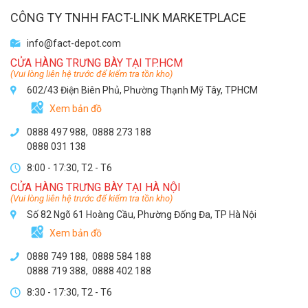
CÔNG TY TNHH FACT-LINK MARKETPLACE
info@fact-depot.com
CỬA HÀNG TRƯNG BÀY TẠI TP.HCM
(Vui lòng liên hệ trước để kiểm tra tồn kho)
602/43 Điện Biên Phủ, Phường Thạnh Mỹ Tây, TPHCM
Xem bản đồ
0888 497 988,
0888 273 188
0888 031 138
8:00 - 17:30, T2 - T6
CỬA HÀNG TRƯNG BÀY TẠI HÀ NỘI
(Vui lòng liên hệ trước để kiểm tra tồn kho)
Số 82 Ngõ 61 Hoàng Cầu, Phường Đống Đa, TP Hà Nội
Xem bản đồ
0888 749 188
,
0888 584 188
0888 719 388
,
0888 402 188
8:30 - 17:30, T2 - T6