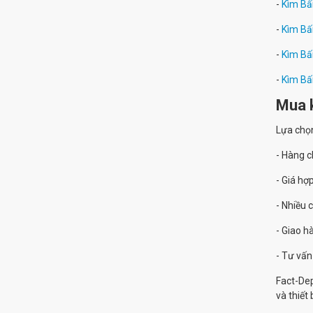
-
Kìm Bấ
-
Kìm Bấ
-
Kìm Bấ
-
Kìm Bấ
Mua k
Lựa chọ
- Hàng c
- Giá hợp
- Nhiều 
- Giao 
- Tư vấn
Fact-Dep
và thiết 