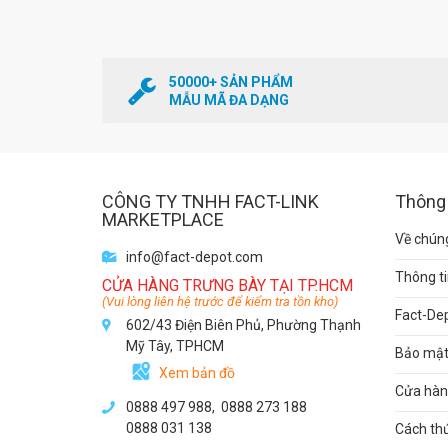
50000+ SẢN PHẨM
MẪU MÃ ĐA DẠNG
CÔNG TY TNHH FACT-LINK
Thông 
MARKETPLACE
Về chúng
info@fact-depot.com
Thông ti
CỬA HÀNG TRƯNG BÀY TẠI TP.HCM
(Vui lòng liên hệ trước để kiểm tra tồn kho)
Fact-De
602/43 Điện Biên Phủ, Phường Thạnh
Mỹ Tây, TPHCM
Bảo mật 
Xem bản đồ
Cửa hàng
0888 497 988,
0888 273 188
0888 031 138
Cách th