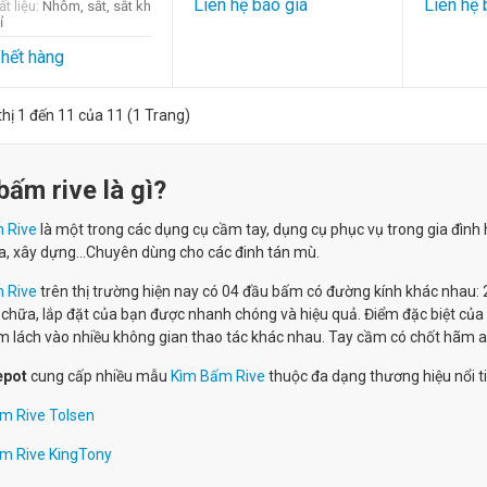
Liên hệ báo giá
Liên hệ 
t liệu:
Nhôm, sắt, sắt kh
ỉ
hết hàng
thị 1 đến 11 của 11 (1 Trang)
bấm rive là gì?
 Rive
là một trong các dụng cụ cầm tay, dụng cụ phục vụ trong gia đình h
̃a, xây dựng…Chuyên dùng cho các đinh tán mù.
 Rive
trên thị trường hiện nay có 04 đầu bấm có đường kính khác nhau: 2.
 chữa, lắp đặt của bạn được nhanh chóng và hiệu quả. Điểm đặc biệt của
m lách vào nhiều không gian thao tác khác nhau. Tay cầm có chốt hãm an 
epot
cung cấp nhiều mẫu
Kìm Bấm Rive
thuộc đa dạng thương hiệu nổi t
m Rive Tolsen
m Rive KingTony