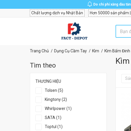
Do chi phí xăng dầu tă
Chất lượng dịch vụ Nhật Bản
Hơn 50000 sản phẩm |
Trang Chủ
Dụng Cụ Cầm Tay
Kìm
Kìm Bấm Đinh 
Kìm
Tìm theo
Sả
THƯƠNG HIỆU
Tolsen (5)
Kingtony (2)
Whirlpower (1)
SATA (1)
Toptul (1)