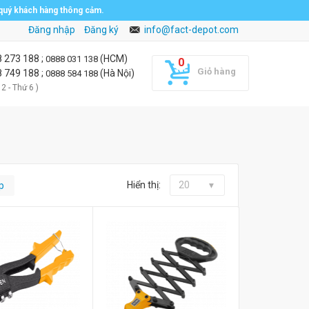
 quý khách hàng thông cảm.
Đăng nhập
Đăng ký
info@fact-depot.com
8 273 188
;
(HCM)
0888 031 138
Giỏ hàng
8 749 188
;
(Hà Nội)
0888 584 188
 2 - Thứ 6 )
Hiển thị:
20
p