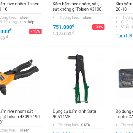
bấm rive nhôm Tolsen
Kềm bấm rive nhôm, sắt,
Kìm bấm 
1 10
sắt không gỉ Tolsen 43100
20-101
ương hiệu:
Tolsen
Thương hiệu:
Tolsen
Thương
t liệu:
Hợp kim thép
Chiều 
đ
751.000
Chất li
- 33%
đ
.000
- 15%
đ
1.127.000
Tạm hết
đ
000
bấm rive nhôm sắt
Dụng cụ bấm đinh Sata
Bộ dụng 
 gỉ Tolsen 43099 190
90514ME
Toptul 
8"
Thương hiệu:
SATA
Thương
ương hiệu:
Tolsen