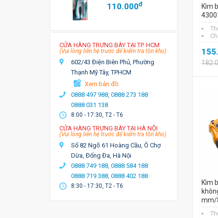
đ
110.000
Kìm 
4300
Th
Chấ
CỬA HÀNG TRƯNG BÀY TẠI TP. HCM
155
(Vui lòng liên hệ trước để kiểm tra tồn kho)
602/43 Điện Biên Phủ, Phường
182.
Thạnh Mỹ Tây, TPHCM
Xem bản đồ
0888 497 988,
0888 273 188
0888 031 138
8:00 - 17:30, T2 - T6
CỬA HÀNG TRƯNG BÀY TẠI HÀ NỘI
(Vui lòng liên hệ trước để kiểm tra tồn kho)
Số 82 Ngõ 61 Hoàng Cầu, Ô Chợ
Dừa, Đống Đa, Hà Nội
0888 749 188,
0888 584 188
0888 719 388,
0888 402 188
Kìm 
8:30 - 17:30, T2 - T6
không
mm/
Th