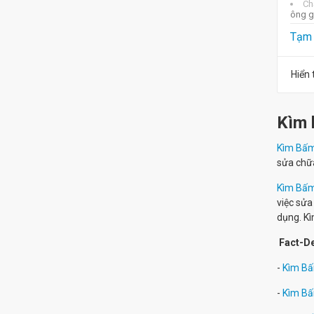
Chấ
ông g
Tạm 
Hiển 
Kìm 
Kìm Bấm
sửa chư
Kìm Bấm
việc sửa
dụng. Kì
Fact-D
-
Kìm Bấ
-
Kìm Bấ