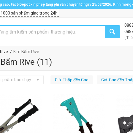
ng cao, Fact-Depot xin phép tăng phí vận chuyển từ ngày 25/03/2026. Kính mong
 1000 sản phẩm giao trong 24h
088
088
( Thứ
Rive
Kìm Bấm Rive
 Bấm Rive
(
11
)
n phẩm bán chạy
Giá: Thấp đến Cao
Giá: Cao đến Thấ