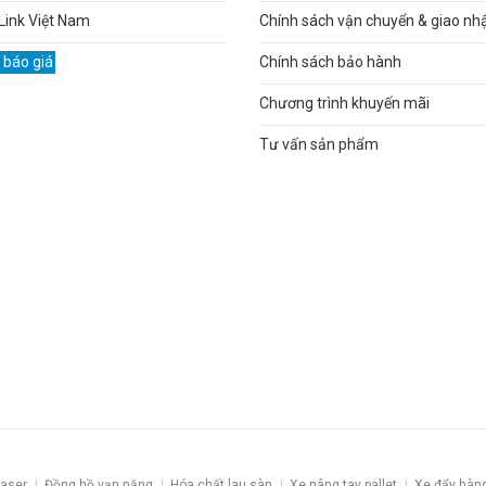
Link Việt Nam
Chính sách vận chuyển & giao nh
 báo giá
Chính sách bảo hành
Chương trình khuyến mãi
Tư vấn sản phẩm
laser
Đồng hồ vạn năng
Hóa chất lau sàn
Xe nâng tay pallet
Xe đẩy hàn