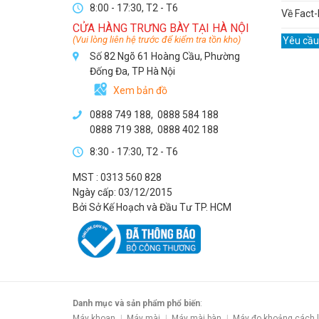
8:00 - 17:30, T2 - T6
Về Fact-
CỬA HÀNG TRƯNG BÀY TẠI HÀ NỘI
(Vui lòng liên hệ trước để kiểm tra tồn kho)
Yêu cầu
Số 82 Ngõ 61 Hoàng Cầu, Phường
Đống Đa, TP Hà Nội
Xem bản đồ
0888 749 188
,
0888 584 188
0888 719 388
,
0888 402 188
8:30 - 17:30, T2 - T6
MST : 0313 560 828
Ngày cấp: 03/12/2015
Bởi Sở Kế Hoạch và Đầu Tư TP. HCM
Danh mục và sản phẩm phổ biến
:
Máy khoan
Máy mài
Máy mài bàn
Máy đo khoảng cách 