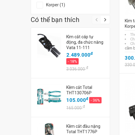
Korper (1)
Có thể bạn thích
Kìm t
Korp
Th
Kìm cắt cáp tự
Ch
động, đa chức năng
Chấ
Vata 11-111
cầm b
đ
2.489.000
300
- 18%
330.
đ
3.036.000
Kềm cắt Total
THT130706P
đ
105.000
- 36%
đ
165.000
Kềm cắt đầu nặng
Total THT1776P