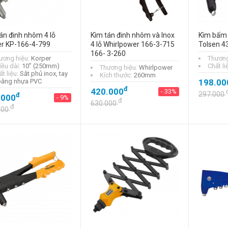
án đinh nhôm 4 lỗ
Kìm tán đinh nhôm và Inox
Kìm bấm 
er KP-166-4-799
4 lỗ Whirlpower 166-3-715
Tolsen 4
166- 3-260
ương hiệu:
Korper
Thương
Kềm cắt cộng lực
iều dài:
10” (250mm)
Chất li
Thương hiệu:
Whirlpower
cách điện Total
t liệu:
Sắt phủ inox, tay
Kích thước:
260mm
THTIP2571
ằng nhựa PVC
198.00
đ
đ
420.000
201.000
- 33%
- 27%
297.000
đ
.000
- 9%
đ
630.000
đ
275.000
đ
000
Kìm cắt 36/T Total
THT230706 180
mm
đ
165.000