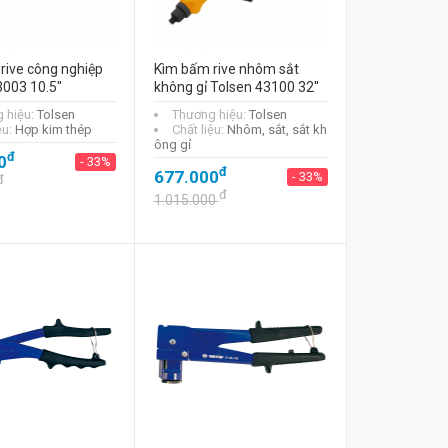
rive công nghiệp
Kìm bấm rive nhôm sắt
3003 10.5"
không gỉ Tolsen 43100 32''
 hiệu:
Tolsen
Thương hiệu:
Tolsen
ệu:
Hợp kim thép
Chất liệu:
Nhôm, sắt, sắt kh
ông gỉ
đ
0
- 33%
đ
677.000
- 33%
đ
đ
1.015.000