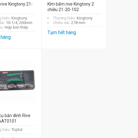
rive Kingtony 21-
Kìm bấm rive Kingtony 2
chiều 21-20-102
 hiệu:
Kingtony
Thương hiệu:
Kingtony
dài:
10-1/4, 260mm
Chiều dài:
278 mm
ệu:
Hợp kim thép
Tạm hết hàng
 hàng
cụ bắn đinh Rive
GAAT0101
 hiệu:
Toptul