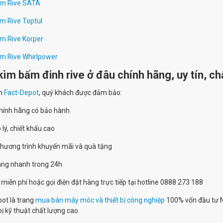
m Rive SATA
m Rive Toptul
m Rive Korper
m Rive Whirlpower
ìm bấm đinh rive ở đâu chính hãng, uy tín, ch
n
Fact-Depot
, quý khách được đảm bảo:
hính hãng có bảo hành
 lý, chiết khấu cao
chương trình khuyến mãi và quà tặng
hàng nhanh trong 24h
 miễn phí hoặc gọi điện đặt hàng trực tiếp tại hotline 0888 273 188
ot là trang
mua bán máy móc và thiết bị công nghiệp
100% vốn đầu tư N
bị kỹ thuật chất lượng cao.