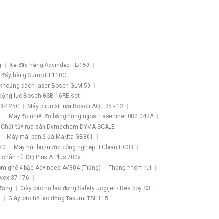
g
Xe đẩy hàng Advindeq TL-150
 đẩy hàng Sumo HL110C
khoảng cách laser Bosch GLM 50
động lực Bosch GSB 16RE set
 8-125C
Máy phun xịt rửa Bosch AQT 35 - 12
O
Máy đo nhiệt độ bằng hồng ngoại Laserliner 082.042A
Chất tẩy rửa sàn Dymachem DYMA SCALE
Máy mài bàn 2 đá Makita GB801
70
Máy hút bụi/nước công nghiệp HiClean HC30
3 chân rút ĐQ Plus A Plus 700x
m ghế 4 bậc Advindeq AV304 (Trắng)
Thang nhôm rút
lvex 37-176
 động
Giày bảo hộ lao động Safety Jogger - Bestboy S3
3
Giày bảo hộ lao động Takumi TSH115