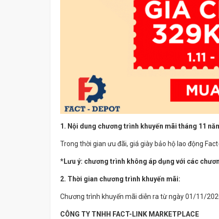
1. Nội dung chương trình khuyến mãi tháng 11 nă
Trong thời gian ưu đãi, giá giày bảo hộ lao động Fa
*
Lưu ý: chương trình không áp dụng với các chươn
2. Thời gian chương trình khuyến mãi:
Chương trình khuyến mãi diễn ra từ ngày 01/11/20
CÔNG TY TNHH FACT-LINK MARKETPLACE