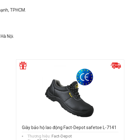
Thạnh, TPHCM.
 Hà Nội.
Giày bảo hộ lao động Fact-Depot safetoe L-7141
Thương hiệu:
Fact-Depot