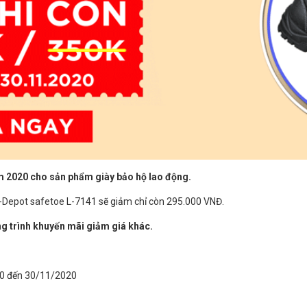
m 2020 cho sản phẩm giày bảo hộ lao động.
ct-Depot safetoe L-7141 sẽ giảm chỉ còn 295.000 VNĐ.
g trình khuyến mãi giảm giá khác.
20 đến 30/11/2020