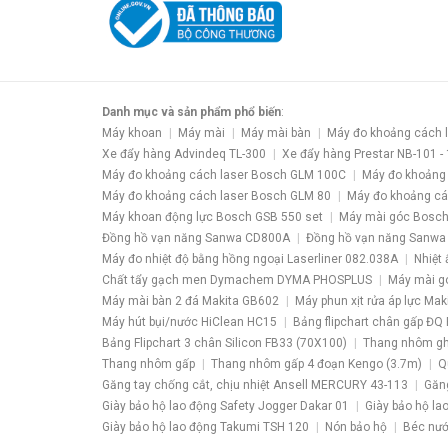
Danh mục và sản phẩm phổ biến
:
Máy khoan
Máy mài
Máy mài bàn
Máy đo khoảng cách 
Xe đẩy hàng Advindeq TL-300
Xe đẩy hàng Prestar NB-101 -
Máy đo khoảng cách laser Bosch GLM 100C
Máy đo khoảng
Máy đo khoảng cách laser Bosch GLM 80
Máy đo khoảng cá
Máy khoan động lực Bosch GSB 550 set
Máy mài góc Bosch
Đồng hồ vạn năng Sanwa CD800A
Đồng hồ vạn năng Sanwa
Máy đo nhiệt độ bằng hồng ngoại Laserliner 082.038A
Nhiệt 
Chất tẩy gạch men Dymachem DYMA PHOSPLUS
Máy mài g
Máy mài bàn 2 đá Makita GB602
Máy phun xịt rửa áp lực Ma
Máy hút bụi/nước HiClean HC15
Bảng flipchart chân gấp ĐQ 
Bảng Flipchart 3 chân Silicon FB33 (70X100)
Thang nhôm gh
Thang nhôm gấp
Thang nhôm gấp 4 đoạn Kengo (3.7m)
Q
Găng tay chống cắt, chịu nhiệt Ansell MERCURY 43-113
Găng
Giày bảo hộ lao động Safety Jogger Dakar 01
Giày bảo hộ la
Giày bảo hộ lao động Takumi TSH 120
Nón bảo hộ
Béc nư