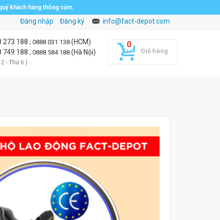
 quý khách hàng thông cảm.
Đăng nhập
Đăng ký
info@fact-depot.com
8 273 188
;
(HCM)
0888 031 138
Giỏ hàng
8 749 188
;
(Hà Nội)
0888 584 188
 2 - Thứ 6 )