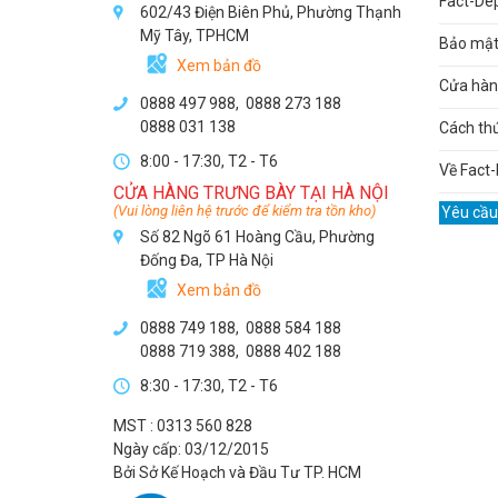
Fact-De
602/43 Điện Biên Phủ, Phường Thạnh
Mỹ Tây, TPHCM
Bảo mật 
Xem bản đồ
Cửa hàng
0888 497 988,
0888 273 188
0888 031 138
Cách th
8:00 - 17:30, T2 - T6
Về Fact-
CỬA HÀNG TRƯNG BÀY TẠI HÀ NỘI
(Vui lòng liên hệ trước để kiểm tra tồn kho)
Yêu cầu
Số 82 Ngõ 61 Hoàng Cầu, Phường
Đống Đa, TP Hà Nội
Xem bản đồ
0888 749 188
,
0888 584 188
0888 719 388
,
0888 402 188
8:30 - 17:30, T2 - T6
MST : 0313 560 828
Ngày cấp: 03/12/2015
Bởi Sở Kế Hoạch và Đầu Tư TP. HCM