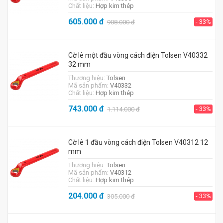
Chất liệu:
Hợp kim thép
605.000
đ
- 33%
908.000
đ
Cờ lê một đầu vòng cách điện Tolsen V40332
32 mm
Thương hiệu:
Tolsen
Mã sản phẩm:
V40332
Chất liệu:
Hợp kim thép
743.000
đ
- 33%
1.114.000
đ
Cờ lê 1 đầu vòng cách điện Tolsen V40312 12
mm
Thương hiệu:
Tolsen
Mã sản phẩm:
V40312
Chất liệu:
Hợp kim thép
204.000
đ
- 33%
305.000
đ