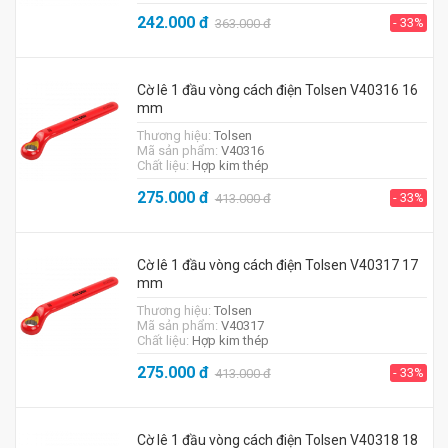
242.000
đ
- 33%
363.000
đ
Cờ lê 1 đầu vòng cách điện Tolsen V40316 16
mm
Thương hiệu:
Tolsen
Mã sản phẩm:
V40316
Chất liệu:
Hợp kim thép
275.000
đ
- 33%
413.000
đ
Cờ lê 1 đầu vòng cách điện Tolsen V40317 17
mm
Thương hiệu:
Tolsen
Mã sản phẩm:
V40317
Chất liệu:
Hợp kim thép
275.000
đ
- 33%
413.000
đ
Cờ lê 1 đầu vòng cách điện Tolsen V40318 18