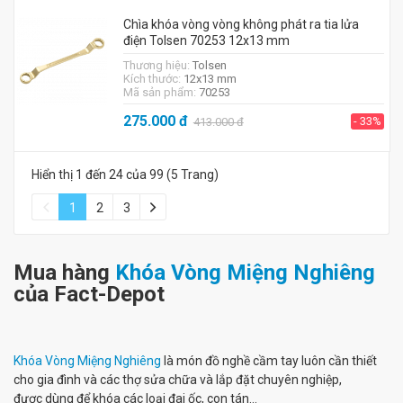
Chìa khóa vòng vòng không phát ra tia lửa
điện Tolsen 70253 12x13 mm
Thương hiệu:
Tolsen
Kích thước:
12x13 mm
Mã sản phẩm:
70253
275.000
đ
- 33%
413.000
đ
Hiển thị 1 đến 24 của 99 (5 Trang)
1
2
3
Mua hàng
Khóa Vòng Miệng Nghiêng
của Fact-Depot
Khóa Vòng Miệng Nghiêng
là món đồ nghề cầm tay luôn cần thiết
cho gia đình và các thợ sửa chữa và lắp đặt chuyên nghiệp,
được dùng để khóa các loại đai ốc, con tán...