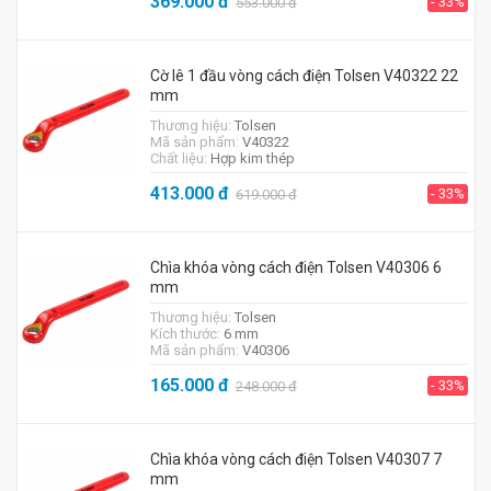
369.000
đ
- 33%
553.000
đ
Cờ lê 1 đầu vòng cách điện Tolsen V40322 22
mm
Thương hiệu:
Tolsen
Mã sản phẩm:
V40322
Chất liệu:
Hợp kim thép
413.000
đ
- 33%
619.000
đ
Chìa khóa vòng cách điện Tolsen V40306 6
mm
Thương hiệu:
Tolsen
Kích thước:
6 mm
Mã sản phẩm:
V40306
165.000
đ
- 33%
248.000
đ
Chìa khóa vòng cách điện Tolsen V40307 7
mm