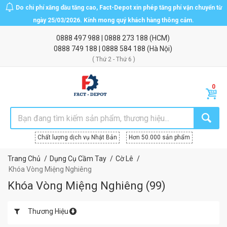
Do chi phí xăng dầu tăng cao, Fact-Depot xin phép tăng phí vận chuyển từ
ngày 25/03/2026. Kính mong quý khách hàng thông cảm.
0888 497 988
|
0888 273 188
(HCM)
0888 749 188
|
0888 584 188
(Hà Nội)
( Thứ 2 - Thứ 6 )
Chất lượng dịch vụ Nhật Bản
Hơn 50.000 sản phẩm
Trang Chủ
Dụng Cụ Cầm Tay
Cờ Lê
Khóa Vòng Miệng Nghiêng
Khóa Vòng Miệng Nghiêng
(
99
)
Thương Hiệu