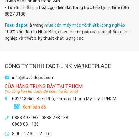
- Giao hàng nhanh trong 24h
- Tư vấn miễn phí hoặc gọi điện đặt hàng trực tiếp tại hotline (08)
8827 3188
Fact-depot
là trang
mua bán máy móc và thiết bị công nghiệp
100% vốn đầu tư Nhật Bản, chuyên cung cấp các sản phẩm công
nghiệp và thiết bị kỹ thuật chất lượng cao.
CÔNG TY TNHH FACT-LINK MARKETPLACE
info@fact-depot.com
CỬA HÀNG TRƯNG BÀY TẠI TP.HCM
(Vui lòng liên hệ trước để kiểm tra tồn kho)
602/43 Điện Biên Phủ, Phường Thạnh Mỹ Tây, TPHCM
Xem bản đồ
0888 497 988,
0888 273 188
0888 031 138
8:00 - 17:30, T2 - T6