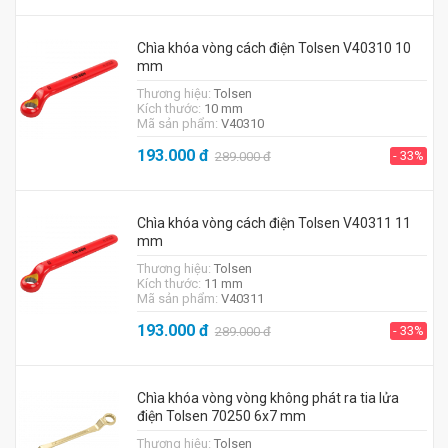
Chìa khóa vòng cách điện Tolsen V40310 10
mm
Thương hiệu:
Tolsen
Kích thước:
10 mm
Mã sản phẩm:
V40310
193.000
đ
- 33%
289.000
đ
Chìa khóa vòng cách điện Tolsen V40311 11
mm
Thương hiệu:
Tolsen
Kích thước:
11 mm
Mã sản phẩm:
V40311
193.000
đ
- 33%
289.000
đ
Chìa khóa vòng vòng không phát ra tia lửa
điện Tolsen 70250 6x7 mm
Thương hiệu:
Tolsen