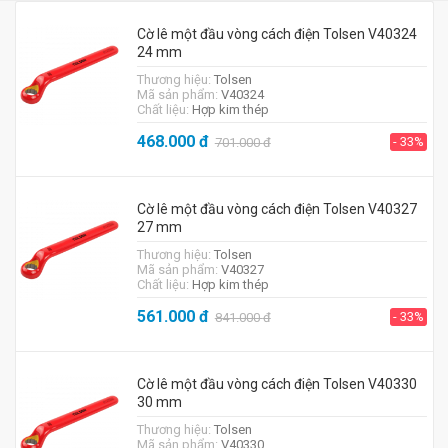
Cờ lê một đầu vòng cách điện Tolsen V40324
24 mm
Thương hiệu:
Tolsen
Mã sản phẩm:
V40324
Chất liệu:
Hợp kim thép
468.000
đ
- 33%
701.000
đ
Cờ lê một đầu vòng cách điện Tolsen V40327
27 mm
Thương hiệu:
Tolsen
Mã sản phẩm:
V40327
Chất liệu:
Hợp kim thép
561.000
đ
- 33%
841.000
đ
Cờ lê một đầu vòng cách điện Tolsen V40330
30 mm
Thương hiệu:
Tolsen
Mã sản phẩm:
V40330