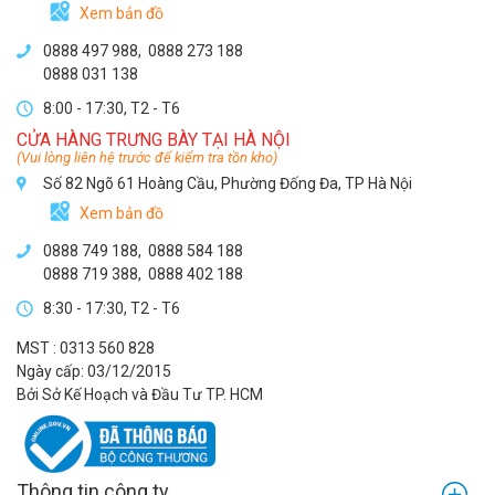
Xem bản đồ
0888 497 988,
0888 273 188
0888 031 138
8:00 - 17:30, T2 - T6
CỬA HÀNG TRƯNG BÀY TẠI HÀ NỘI
(Vui lòng liên hệ trước để kiểm tra tồn kho)
Số 82 Ngõ 61 Hoàng Cầu, Phường Đống Đa, TP Hà Nội
Xem bản đồ
0888 749 188
,
0888 584 188
0888 719 388
,
0888 402 188
8:30 - 17:30, T2 - T6
MST : 0313 560 828
Ngày cấp: 03/12/2015
Bởi Sở Kế Hoạch và Đầu Tư TP. HCM
Thông tin công ty