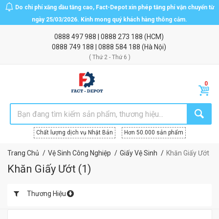
Do chi phí xăng dầu tăng cao, Fact-Depot xin phép tăng phí vận chuyển từ
ngày 25/03/2026. Kính mong quý khách hàng thông cảm.
0888 497 988
|
0888 273 188
(HCM)
0888 749 188
|
0888 584 188
(Hà Nội)
( Thứ 2 - Thứ 6 )
Chất lượng dịch vụ Nhật Bản
Hơn 50.000 sản phẩm
Trang Chủ
Vệ Sinh Công Nghiệp
Giấy Vệ Sinh
Khăn Giấy Ướt
Khăn Giấy Ướt
(
1
)
Thương Hiệu