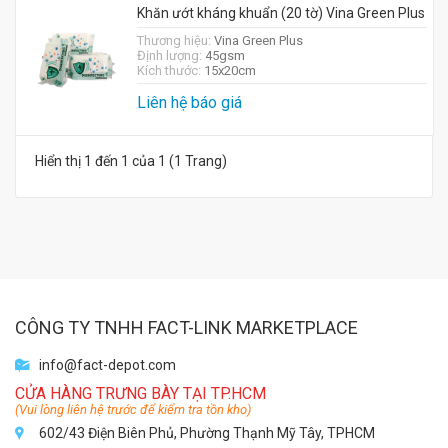
Khăn ướt kháng khuẩn (20 tờ) Vina Green Plus
Thương hiệu:
Vina Green Plus
Định lượng:
45gsm
Kích thước:
15x20cm
Liên hệ báo giá
Hiển thị 1 đến 1 của 1 (1 Trang)
CÔNG TY TNHH FACT-LINK MARKETPLACE
info@fact-depot.com
CỬA HÀNG TRƯNG BÀY TẠI TP.HCM
(Vui lòng liên hệ trước để kiểm tra tồn kho)
602/43 Điện Biên Phủ, Phường Thạnh Mỹ Tây, TPHCM