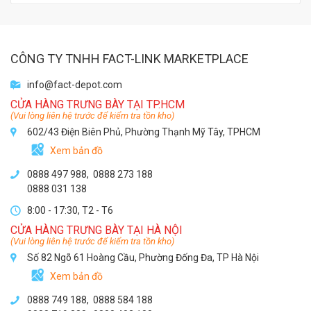
CÔNG TY TNHH FACT-LINK MARKETPLACE
info@fact-depot.com
CỬA HÀNG TRƯNG BÀY TẠI TP.HCM
(Vui lòng liên hệ trước để kiểm tra tồn kho)
602/43 Điện Biên Phủ, Phường Thạnh Mỹ Tây, TPHCM
Xem bản đồ
0888 497 988,
0888 273 188
0888 031 138
8:00 - 17:30, T2 - T6
CỬA HÀNG TRƯNG BÀY TẠI HÀ NỘI
(Vui lòng liên hệ trước để kiểm tra tồn kho)
Số 82 Ngõ 61 Hoàng Cầu, Phường Đống Đa, TP Hà Nội
Xem bản đồ
0888 749 188
,
0888 584 188