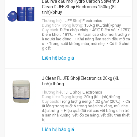
Dầu rửa dầu mỡ Hydro Carbon Solvent J
Clean D JFE Shoji Electronics 150kg (KL
tịnh)/phuy
Thương hiệu:
JFE Shoji Electronics
Dung tích/ Trọng lượng:
150kg (KL tịnh)/phuy
Quy cách:
Điểm chớp cháy：48℃ Điểm sôi：175℃
Điểm khô：181℃ ・An toàn cao cho môi trường v
à người lao động. ・Khả năng làm sạch dầu mỡ ca
o ・Trong suốt không màu, mùi nhẹ ・Có thể chưn
g cất
Liên hệ báo giá
J Clean FL JFE Shoji Electronics 20kg (KL
tịnh)/thùng
Thương hiệu:
JFE Shoji Electronics
Dung tích/ Trọng lượng:
20kg (KL tịnh)/thùng
Quy cách:
Trọng lượng riêng: 1.02 g/㎤ (20℃) ・Ch
ất lỏng trong suốt & trong hoặc hơi vàng, mùi nhẹ
đặc trưng ・Hiệu quả đối với các vết băng dính trê
n sàn nhà xưởng, vết lốp xe nâng, vết dầu trên thiết
bị.
Liên hệ báo giá