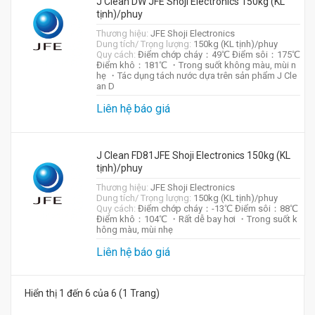
J Clean DW JFE Shoji Electronics 150kg (KL
tịnh)/phuy
Thương hiệu:
JFE Shoji Electronics
Dung tích/ Trọng lượng:
150kg (KL tịnh)/phuy
Quy cách:
Điểm chớp cháy：49℃ Điểm sôi：175℃
Điểm khô：181℃ ・Trong suốt không màu, mùi n
hẹ ・Tác dụng tách nước dựa trên sản phẩm J Cle
an D
Liên hệ báo giá
J Clean FD81JFE Shoji Electronics 150kg (KL
tịnh)/phuy
Thương hiệu:
JFE Shoji Electronics
Dung tích/ Trọng lượng:
150kg (KL tịnh)/phuy
Quy cách:
Điểm chớp cháy：-13℃ Điểm sôi：88℃
Điểm khô：104℃ ・Rất dễ bay hơi ・Trong suốt k
hông màu, mùi nhẹ
Liên hệ báo giá
Hiển thị 1 đến 6 của 6 (1 Trang)