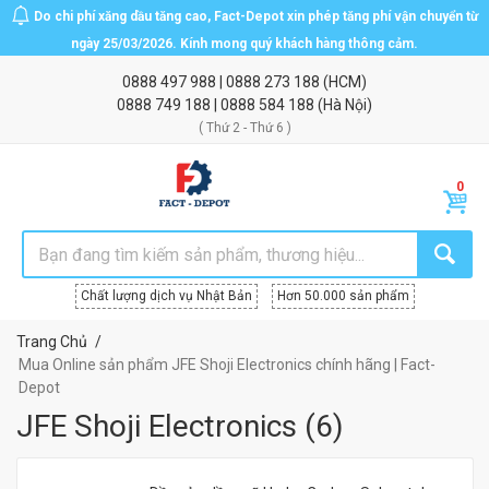
Do chi phí xăng dầu tăng cao, Fact-Depot xin phép tăng phí vận chuyển từ
ngày 25/03/2026. Kính mong quý khách hàng thông cảm.
0888 497 988
|
0888 273 188
(HCM)
0888 749 188
|
0888 584 188
(Hà Nội)
( Thứ 2 - Thứ 6 )
Chất lượng dịch vụ Nhật Bản
Hơn 50.000 sản phẩm
Trang Chủ
Mua Online sản phẩm JFE Shoji Electronics chính hãng | Fact-
Depot
JFE Shoji Electronics
(
6
)