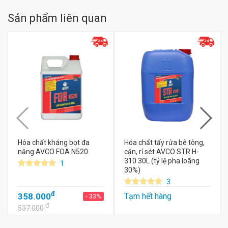
Sản phẩm liên quan
Hóa chất kháng bọt đa
Hóa chất tẩy rửa bê tông,
năng AVCO FOA N520
cặn, rỉ sét AVCO STR H-
310 30L (tỷ lệ pha loãng
1
30%)
3
đ
358.000
Tạm hết hàng
- 33%
đ
537.000