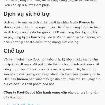
trên xe tải; Máy rửa hầm; Xe tải chạy bằng pin; Xe tải nền tảng;
Siêu cao áp & Nước Bơm phun.
Dịch vụ và hỗ trợ
Dịch vụ hậu mãi và dịch vụ kỹ thuật tại châu Á của
Klenco
là
không ai sánh kịp trong ngành này. Để hỗ trợ mạng lưới bán hàng
và dịch vụ, công ty dự trữ gần 20.000 mặt hàng thiết bị, phụ kiện
và phụ tùng trị giá hơn 5 triệu đô la Mỹ chỉ riêng tại Singapore, với
nhiều hơn tại các địa điểm trong mạng lưới của họ.
Chế tạo
Với kinh nghiệm có được từ nhiều thập kỷ tiếp thị các sản phẩm
nhập khẩu,
Klenco
đã phát triển thành công thành nhà sản xuất
cũng như máy móc và hóa chất của riêng mình. Đây là những
sản phẩm chất lượng cao được đánh giá theo tiêu chuẩn quốc tế.
Đến nay
Klenco
sản xuất máy lọc đĩa đơn, máy thổi khí, máy hút
bụi và hơn 120 sản phẩm hóa học.
Công ty Fact-Depot hân hạnh cung cấp các dạng sản phẩm
của Klenco: