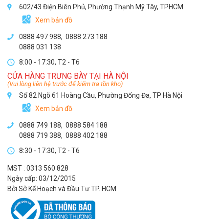
602/43 Điện Biên Phủ, Phường Thạnh Mỹ Tây, TPHCM
Xem bản đồ
0888 497 988,
0888 273 188
0888 031 138
8:00 - 17:30, T2 - T6
CỬA HÀNG TRƯNG BÀY TẠI HÀ NỘI
(Vui lòng liên hệ trước để kiểm tra tồn kho)
Số 82 Ngõ 61 Hoàng Cầu, Phường Đống Đa, TP Hà Nội
Xem bản đồ
0888 749 188
,
0888 584 188
0888 719 388
,
0888 402 188
8:30 - 17:30, T2 - T6
MST : 0313 560 828
Ngày cấp: 03/12/2015
Bởi Sở Kế Hoạch và Đầu Tư TP. HCM