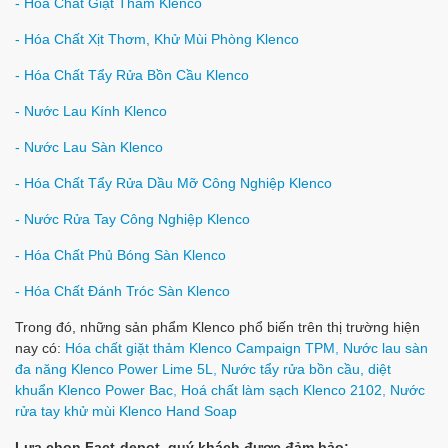
- Hóa Chất Giặt Thảm Klenco
- Hóa Chất Xịt Thơm, Khử Mùi Phòng Klenco
- Hóa Chất Tẩy Rửa Bồn Cầu Klenco
- Nước Lau Kính Klenco
- Nước Lau Sàn Klenco
- Hóa Chất Tẩy Rửa Dầu Mỡ Công Nghiệp Klenco
- Nước Rửa Tay Công Nghiệp Klenco
- Hóa Chất Phủ Bóng Sàn Klenco
- Hóa Chất Đánh Tróc Sàn Klenco
Trong đó, những sản phẩm Klenco phổ biến trên thị trường hiện
nay có:
Hóa chất giặt thảm Klenco Campaign TPM
,
Nước lau sàn
đa năng Klenco Power Lime 5L
,
Nước tẩy rửa bồn cầu, diệt
khuẩn Klenco Power Bac
,
Hoá chất làm sạch Klenco 2102
,
Nước
rửa tay khử mùi Klenco Hand Soap
Lựa chọn Fact-depot, quý khách được đảm bảo: