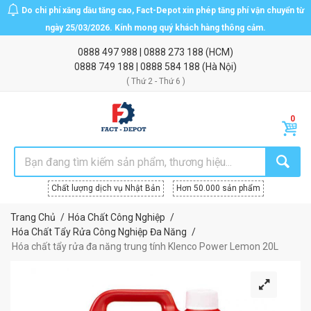
Do chi phí xăng dầu tăng cao, Fact-Depot xin phép tăng phí vận chuyển từ
ngày 25/03/2026. Kính mong quý khách hàng thông cảm.
0888 497 988
|
0888 273 188
(HCM)
0888 749 188
|
0888 584 188
(Hà Nội)
( Thứ 2 - Thứ 6 )
Chất lượng dịch vụ Nhật Bản
Hơn 50.000 sản phẩm
Trang Chủ
Hóa Chất Công Nghiệp
Hóa Chất Tẩy Rửa Công Nghiệp Đa Năng
Hóa chất tẩy rửa đa năng trung tính Klenco Power Lemon 20L