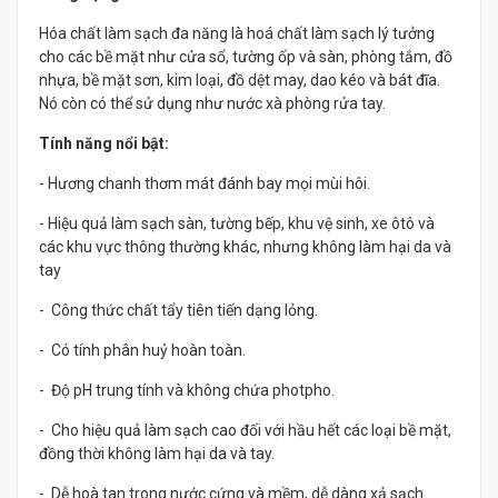
Hóa chất làm sạch đa năng là hoá chất làm sạch lý tưởng
cho các bề mặt như cửa sổ, tường ốp và sàn, phòng tắm, đồ
nhựa, bề mặt sơn, kim loại, đồ dệt may, dao kéo và bát đĩa.
Nó còn có thể sử dụng như nước xà phòng rửa tay.
Tính năng nổi bật:
- Hương chanh thơm mát đánh bay mọi mùi hôi.
- Hiệu quả làm sạch sàn, tường bếp, khu vệ sinh, xe ôtô và
các khu vực thông thường khác, nhưng không làm hại da và
tay
- Công thức chất tẩy tiên tiến dạng lỏng.
- Có tính phân huỷ hoàn toàn.
- Độ pH trung tính và không chứa photpho.
- Cho hiệu quả làm sạch cao đối với hầu hết các loại bề mặt,
đồng thời không làm hại da và tay.
- Dễ hoà tan trong nước cứng và mềm, dễ dàng xả sạch.