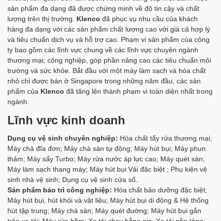
sản phẩm đa dạng đã được chứng minh về độ tin cậy và chất
lượng trên thị trường.
Klenco
đã phục vụ nhu cầu của khách
hàng đa dạng với các sản phẩm chất lượng cao với giá cả hợp lý
và tiêu chuẩn dịch vụ và hỗ trợ cao. Phạm vi sản phẩm của công
ty bao gồm các lĩnh vực chung về các lĩnh vực chuyên ngành
thương mại; công nghiệp, góp phần nâng cao các tiêu chuẩn môi
trường và sức khỏe. Bắt đầu với một máy làm sạch và hóa chất
nhỏ chỉ được bán ở Singapore trong những năm đầu, các sản
phẩm của
Klenco
đã tăng lên thành phạm vi toàn diện nhất trong
ngành.
Lĩnh vực kinh doanh
Dụng cụ vệ sinh chuyên nghiệp:
Hóa chất tẩy rửa thương mại;
Máy chà đĩa đơn; Máy chà sàn tự động; Máy hút bụi; Máy phun
thảm; Máy sấy Turbo; Máy rửa nước áp lực cao; Máy quét sàn;
Máy làm sạch thang máy; Máy hút bụi Vải đặc biệt ; Phụ kiện vệ
sinh nhà vệ sinh; Dụng cụ vệ sinh cửa sổ.
Sản phẩm bảo trì công nghiệp:
Hóa chất bảo dưỡng đặc biệt;
Máy hút bụi, hút khói và vật liệu; Máy hút bụi di động & Hệ thống
hút tập trung; Máy chà sàn; Máy quét đường; Máy hút bụi gắn