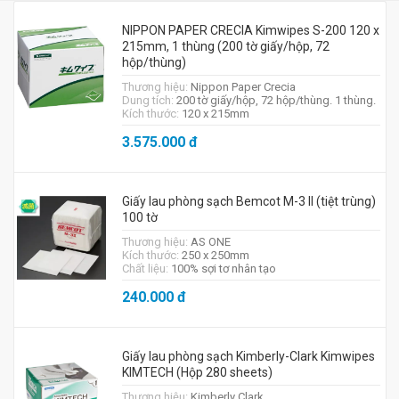
NIPPON PAPER CRECIA Kimwipes S-200 120 x
215mm, 1 thùng (200 tờ giấy/hộp, 72
hộp/thùng)
Thương hiệu:
Nippon Paper Crecia
Dung tích:
200 tờ giấy/hộp, 72 hộp/thùng. 1 thùng.
Kích thước:
120 x 215mm
3.575.000
đ
Giấy lau phòng sạch Bemcot M-3 II (tiệt trùng)
100 tờ
Thương hiệu:
AS ONE
Kích thước:
250 x 250mm
Chất liệu:
100% sợi tơ nhân tạo
240.000
đ
Giấy lau phòng sạch Kimberly-Clark Kimwipes
KIMTECH (Hộp 280 sheets)
Thương hiệu:
Kimberly Clark