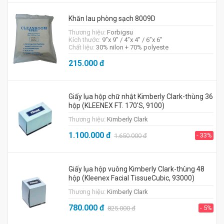
Khăn lau phòng sạch 8009D
Thương hiệu:
Forbigsu
Kích thước:
9”x 9″ / 4”x 4″ / 6”x 6″
Chất liệu:
30% nilon + 70% polyeste
215.000
đ
Giấy lụa hộp chữ nhật Kimberly Clark-thùng 36
hộp (KLEENEX FT. 170'S, 9100)
Thương hiệu:
Kimberly Clark
1.100.000
đ
- 33%
1.650.000
đ
Giấy lụa hộp vuông Kimberly Clark-thùng 48
hộp (Kleenex Facial TissueCubic, 93000)
Thương hiệu:
Kimberly Clark
780.000
đ
- 5%
825.000
đ