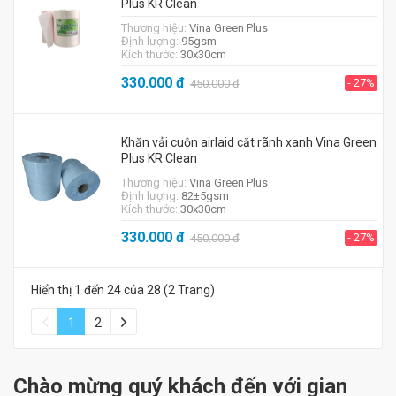
Plus KR Clean
Thương hiệu:
Vina Green Plus
Định lượng:
95gsm
Kích thước:
30x30cm
330.000
đ
- 27%
450.000
đ
Khăn vải cuộn airlaid cắt rãnh xanh Vina Green
Plus KR Clean
Thương hiệu:
Vina Green Plus
Định lượng:
82±5gsm
Kích thước:
30x30cm
330.000
đ
- 27%
450.000
đ
Hiển thị 1 đến 24 của 28 (2 Trang)
1
2
Chào mừng quý khách đến với gian