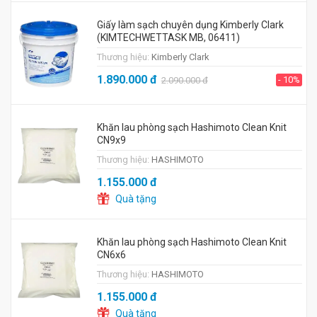
Giấy làm sạch chuyên dụng Kimberly Clark
(KIMTECHWETTASK MB, 06411)
Thương hiệu:
Kimberly Clark
1.890.000
đ
- 10%
2.090.000
đ
Khăn lau phòng sạch Hashimoto Clean Knit
CN9x9
Thương hiệu:
HASHIMOTO
1.155.000
đ
Quà tặng
Khăn lau phòng sạch Hashimoto Clean Knit
CN6x6
Thương hiệu:
HASHIMOTO
1.155.000
đ
Quà tặng