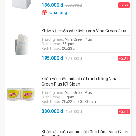
136.000
đ
- 75%
550.000
đ
Quà tặng
Khăn vải cuộn cắt rãnh xanh Vina Green Plus
Thương hiệu:
Vina Green Plus
Định lượng:
65gsm
Kích thước:
20x23cm
195.000
đ
- 28%
270.000
đ
khăn vải cuộn airlaid cắt rãnh trắng Vina
Green Plus KR Clean
Thương hiệu:
Vina Green Plus
Định lượng:
65gsm
Kích thước:
20x22cm/ 30x30cm
330.000
đ
- 27%
450.000
đ
Khăn vải cuộn airlaid cắt rãnh hồng Vina Green