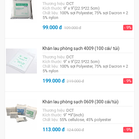
Thương hiệu:
DCT
Kích thước:
9″ x 9″(22.5*22.5cm)
Chất liệu:
100% sợi Polyester, 75% sợi Dacron + 2
5% nylon
99.000
đ
- 9%
109.000
đ
Khăn lau phòng sạch 4009 (100 cái/ túi)
Thương hiệu:
DCT
Kích thước:
9″ x 9″(22.5*22.5cm)
Chất liệu:
100% sợi Polyester, 75% sợi Dacron + 2
5% nylon
199.000
đ
- 9%
219.000
đ
Khăn lau phòng sạch 0609 (300 cái/túi)
Thương hiệu:
DCT
Kích thước:
9" *9"(inch)
Chất liệu:
55% cellulose, 45% polyester
113.000
đ
- 9%
124.000
đ