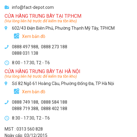
info@fact-depot.com
CỬA HÀNG TRƯNG BÀY TẠI TP.HCM
(Vui lòng liên hệ trước để kiểm tra tồn kho)
602/43 Điện Biên Phủ, Phường Thạnh Mỹ Tây, TPHCM
Xem bản đồ
0888 497 988,
0888 273 188
0888 031 138
8:00 - 17:30, T2 - T6
CỬA HÀNG TRƯNG BÀY TẠI HÀ NỘI
(Vui lòng liên hệ trước để kiểm tra tồn kho)
Số 82 Ngõ 61 Hoàng Cầu, Phường Đống Đa, TP Hà Nội
Xem bản đồ
0888 749 188
,
0888 584 188
0888 719 388
,
0888 402 188
8:30 - 17:30, T2 - T6
MST : 0313 560 828
Ngày cấp: 03/12/2015