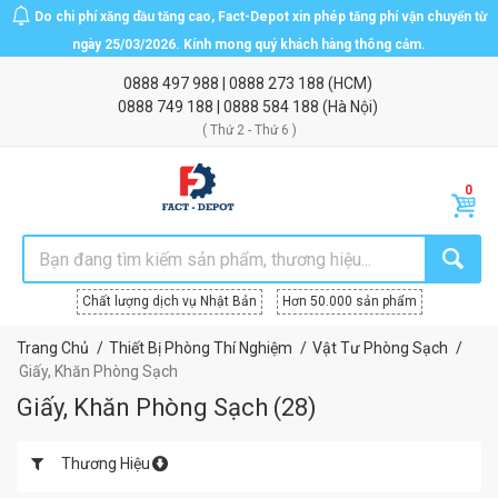
Do chi phí xăng dầu tăng cao, Fact-Depot xin phép tăng phí vận chuyển từ
ngày 25/03/2026. Kính mong quý khách hàng thông cảm.
0888 497 988
|
0888 273 188
(HCM)
0888 749 188
|
0888 584 188
(Hà Nội)
( Thứ 2 - Thứ 6 )
Chất lượng dịch vụ Nhật Bản
Hơn 50.000 sản phẩm
Trang Chủ
Thiết Bị Phòng Thí Nghiệm
Vật Tư Phòng Sạch
Giấy, Khăn Phòng Sạch
Giấy, Khăn Phòng Sạch
(
28
)
Thương Hiệu