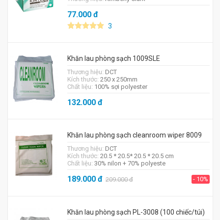
77.000
đ
3
Khăn lau phòng sạch 1009SLE
Thương hiệu:
DCT
Kích thước:
250 x 250mm
Chất liệu:
100% sợi polyester
132.000
đ
Khăn lau phòng sạch cleanroom wiper 8009
Thương hiệu:
DCT
Kích thước:
20.5 * 20.5* 20.5 * 20.5 cm
Chất liệu:
30% nilon + 70% polyeste
189.000
đ
- 10%
209.000
đ
Khăn lau phòng sạch PL-3008 (100 chiếc/túi)