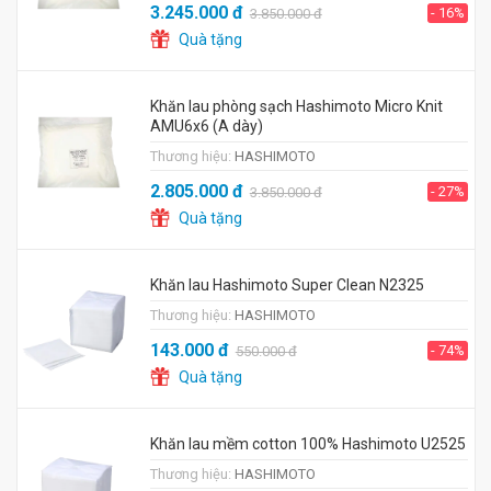
3.245.000
đ
- 16%
3.850.000
đ
Quà tặng
Khăn lau phòng sạch Hashimoto Micro Knit
AMU6x6 (A dày)
Thương hiệu:
HASHIMOTO
2.805.000
đ
- 27%
3.850.000
đ
Quà tặng
Khăn lau Hashimoto Super Clean N2325
Thương hiệu:
HASHIMOTO
143.000
đ
- 74%
550.000
đ
Quà tặng
Khăn lau mềm cotton 100% Hashimoto U2525
Thương hiệu:
HASHIMOTO