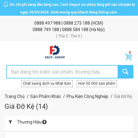
Do chi phí xăng dầu tăng cao, Fact-Depot xin phép tăng phí vận chuyển từ
ngày 25/03/2026. Kính mong quý khách hàng thông cảm.
0888 497 988
|
0888 273 188
(HCM)
0888 749 188
|
0888 584 188
(Hà Nội)
( Thứ 2 - Thứ 6 )
Chất lượng dịch vụ Nhật Bản
Hơn 50.000 sản phẩm
Trang Chủ
Sản Phẩm Khác
Phụ Kiện Công Nghiệp
Giá Đỡ Kệ
Giá Đỡ Kệ
(
14
)
Thương Hiệu