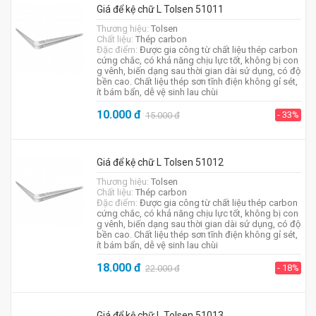
Giá để kệ chữ L Tolsen 51011
Thương hiệu:
Tolsen
Chất liệu:
Thép carbon
Đặc điểm:
Được gia công từ chất liệu thép carbon
cứng chắc, có khả năng chịu lực tốt, không bị con
g vênh, biến dạng sau thời gian dài sử dụng, có độ
bền cao. Chất liệu thép sơn tĩnh điện không gỉ sét,
ít bám bẩn, dễ vệ sinh lau chùi
10.000
đ
- 33%
15.000
đ
Giá để kệ chữ L Tolsen 51012
Thương hiệu:
Tolsen
Chất liệu:
Thép carbon
Đặc điểm:
Được gia công từ chất liệu thép carbon
cứng chắc, có khả năng chịu lực tốt, không bị con
g vênh, biến dạng sau thời gian dài sử dụng, có độ
bền cao. Chất liệu thép sơn tĩnh điện không gỉ sét,
ít bám bẩn, dễ vệ sinh lau chùi
18.000
đ
- 18%
22.000
đ
Giá để kệ chữ L Tolsen 51013