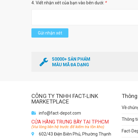
4. Viết nhận xét của bạn vào bên dưới:
*
Gửi nhận xét
50000+ SẢN PHẨM
MẪU MÃ ĐA DẠNG
CÔNG TY TNHH FACT-LINK
Thông 
MARKETPLACE
Về chúng
info@fact-depot.com
Thông ti
CỬA HÀNG TRƯNG BÀY TẠI TP.HCM
(Vui lòng liên hệ trước để kiểm tra tồn kho)
Fact-De
602/43 Điện Biên Phủ, Phường Thạnh