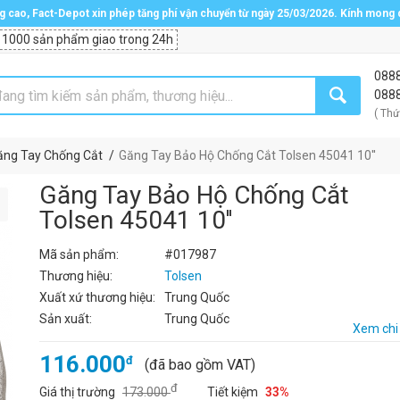
ng cao, Fact-Depot xin phép tăng phí vận chuyển từ ngày 25/03/2026. Kính mong
 1000 sản phẩm giao trong 24h
088
088
( Thứ
ăng Tay Chống Cắt
Găng Tay Bảo Hộ Chống Cắt Tolsen 45041 10''
Găng Tay Bảo Hộ Chống Cắt
Tolsen 45041 10''
Mã sản phẩm:
#017987
Thương hiệu:
Tolsen
Xuất xứ thương hiệu:
Trung Quốc
Sản xuất:
Trung Quốc
Xem chi 
116.000
đ
(đã bao gồm VAT)
đ
Giá thị trường
173.000
Tiết kiệm
33%