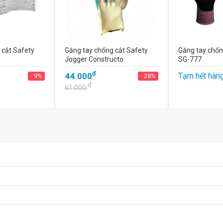
 cắt Safety
Găng tay chống cắt Safety
Găng tay chốn
Jogger Constructo
SG-777
đ
44.000
Tạm hết hàn
- 9%
- 28%
đ
61.000