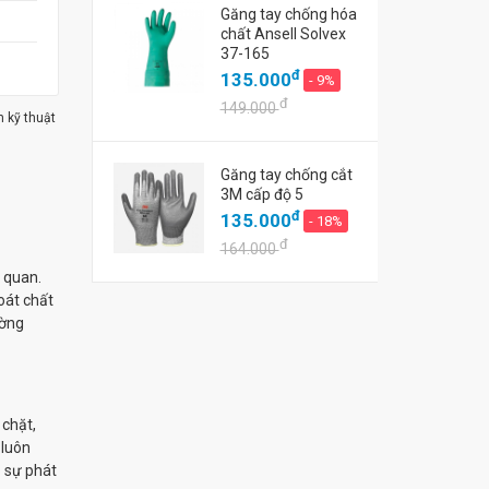
Găng tay chống hóa
chất Ansell Solvex
37-165
đ
135.000
- 9%
đ
149.000
m kỹ thuật
Găng tay chống cắt
3M cấp độ 5
đ
135.000
- 18%
đ
164.000
 quan.
oát chất
ường
chặt,
 luôn
o sự phát