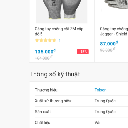
Găng tay chống cắt 3M cấp
Găng tay chống
độ 5
Jogger - Shield
1
đ
87.000
đ
đ
96.000
135.000
- 18%
đ
164.000
Thông số kỹ thuật
Thương hiệu:
Tolsen
Xuất xứ thương hiệu:
Trung Quốc
Sản xuất:
Trung Quốc
Chất liệu:
Vải