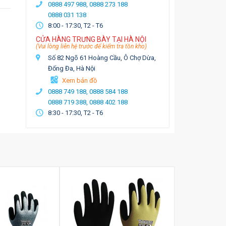
0888 497 988,
0888 273 188
0888 031 138
8:00 - 17:30, T2 - T6
CỬA HÀNG TRƯNG BÀY TẠI HÀ NỘI
(Vui lòng liên hệ trước để kiểm tra tồn kho)
Số 82 Ngõ 61 Hoàng Cầu, Ô Chợ Dừa,
Đống Đa, Hà Nội
Xem bản đồ
0888 749 188,
0888 584 188
0888 719 388,
0888 402 188
8:30 - 17:30, T2 - T6