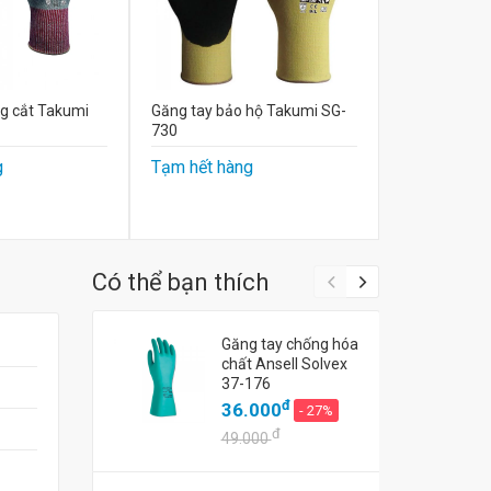
g cắt Takumi
Găng tay bảo hộ Takumi SG-
730
g
Tạm hết hàng
Có thể bạn thích
Găng tay chống hóa
chất Ansell Solvex
37-176
đ
36.000
- 27%
đ
49.000