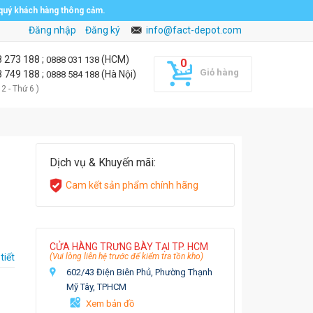
 quý khách hàng thông cảm.
Đăng nhập
Đăng ký
info@fact-depot.com
8 273 188
;
(HCM)
0888 031 138
Giỏ hàng
8 749 188
;
(Hà Nội)
0888 584 188
 2 - Thứ 6 )
Dịch vụ & Khuyến mãi:
Cam kết sản phẩm chính hãng
CỬA HÀNG TRƯNG BÀY TẠI TP. HCM
tiết
(Vui lòng liên hệ trước để kiểm tra tồn kho)
602/43 Điện Biên Phủ, Phường Thạnh
Mỹ Tây, TPHCM
Xem bản đồ