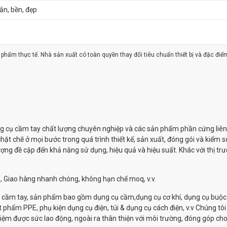
n, bền, đẹp
ản phẩm thực tế. Nhà sản xuất có toàn quyền thay đổi tiêu chuẩn thiết bị và đặc điể
ng cụ cầm tay chất lượng chuyên nghiệp và các sản phẩm phần cứng liên
ặt chẽ ở mọi bước trong quá trình thiết kế, sản xuất, đóng gói và kiểm s
ợng đề cập đến khả năng sử dụng, hiệu quả và hiệu suất. Khác với thị tr
g, Giao hàng nhanh chóng, không hạn chế moq, v.v.
 cầm tay, sản phẩm bao gồm dụng cụ cầm,dụng cụ cơ khí, dụng cụ buộc 
t phẩm PPE, phụ kiện dụng cụ điện, túi & dụng cụ cách điện, v.v Chúng tôi
iệm được sức lao động, ngoài ra thân thiện với môi trường, đóng góp ch