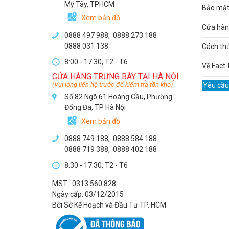
Mỹ Tây, TPHCM
Bảo mật 
Xem bản đồ
Cửa hàng
0888 497 988,
0888 273 188
0888 031 138
Cách th
8:00 - 17:30, T2 - T6
Về Fact-
CỬA HÀNG TRƯNG BÀY TẠI HÀ NỘI
(Vui lòng liên hệ trước để kiểm tra tồn kho)
Yêu cầu
Số 82 Ngõ 61 Hoàng Cầu, Phường
Đống Đa, TP Hà Nội
Xem bản đồ
0888 749 188
,
0888 584 188
0888 719 388
,
0888 402 188
8:30 - 17:30, T2 - T6
MST : 0313 560 828
Ngày cấp: 03/12/2015
Bởi Sở Kế Hoạch và Đầu Tư TP. HCM