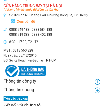
CỬA HÀNG TRƯNG BÀY TẠI HÀ NỘI
(Vui lòng liên hệ trước để kiểm tra tồn kho)
Số 82 Ngõ 61 Hoàng Cầu, Phường Đống Đa, TP Hà Nội
Xem bản đồ
0888 749 188
,
0888 584 188
0888 719 388
,
0888 402 188
8:30 - 17:30, T2 - T6
MST : 0313 560 828
Ngày cấp: 03/12/2015
Bởi Sở Kế Hoạch và Đầu Tư TP. HCM
Thông tin công ty
Thông tin chung
Yêu cầu báo giá
Kết nối với chúng tôi