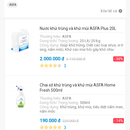
ASFA
Xóa tất cả
Nước khử trùng và khử mùi ASFA Plus 20L
Thương hiệu:
ASFA
Dung tích/ Trọng lượng:
20 Lít/ 20 kg
Công dụng:
Giúp khử trùng; Diệt các loại virus, vi tr
ùng, nấm mốc; Khử các mùi hôi gây khó chịu
2.000.000
đ
- 36%
3.110.000
đ
3
Chai xịt khử trùng và khử mùi ASFA Home
Fresh 500ml
Thương hiệu:
ASFA
Dung tích/ Trọng lượng:
500ml
Công dụng:
Khử trùng, khử mùi, tiêu diệt nấm men,
nấm mốc
190.000
đ
- 14%
220.000
đ
3