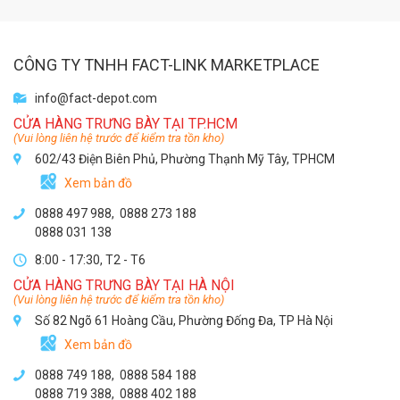
CÔNG TY TNHH FACT-LINK MARKETPLACE
info@fact-depot.com
CỬA HÀNG TRƯNG BÀY TẠI TP.HCM
(Vui lòng liên hệ trước để kiểm tra tồn kho)
602/43 Điện Biên Phủ, Phường Thạnh Mỹ Tây, TPHCM
Xem bản đồ
0888 497 988,
0888 273 188
0888 031 138
8:00 - 17:30, T2 - T6
CỬA HÀNG TRƯNG BÀY TẠI HÀ NỘI
(Vui lòng liên hệ trước để kiểm tra tồn kho)
Số 82 Ngõ 61 Hoàng Cầu, Phường Đống Đa, TP Hà Nội
Xem bản đồ
0888 749 188
,
0888 584 188
0888 719 388
,
0888 402 188