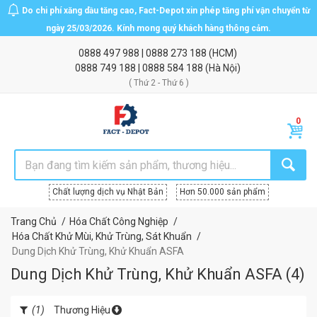
Do chi phí xăng dầu tăng cao, Fact-Depot xin phép tăng phí vận chuyển từ
ngày 25/03/2026. Kính mong quý khách hàng thông cảm.
0888 497 988
|
0888 273 188
(HCM)
0888 749 188
|
0888 584 188
(Hà Nội)
( Thứ 2 - Thứ 6 )
Chất lượng dịch vụ Nhật Bản
Hơn 50.000 sản phẩm
Trang Chủ
Hóa Chất Công Nghiệp
Hóa Chất Khử Mùi, Khử Trùng, Sát Khuẩn
Dung Dịch Khử Trùng, Khử Khuẩn ASFA
Dung Dịch Khử Trùng, Khử Khuẩn ASFA
(
4
)
(1)
Thương Hiệu