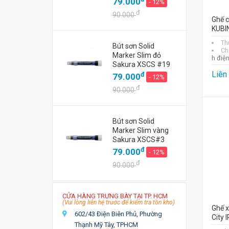
79.000
- 12%
đ
90.000
Ghế c
KUBI
Th
Bút sơn Solid
Ch
Marker Slim đỏ
h điệ
Sakura XSCS #19
Liên
đ
79.000
- 12%
đ
90.000
Bút sơn Solid
Marker Slim vàng
Sakura XSCS#3
đ
79.000
- 12%
đ
90.000
CỬA HÀNG TRƯNG BÀY TẠI TP. HCM
(Vui lòng liên hệ trước để kiểm tra tồn kho)
Ghế 
602/43 Điện Biên Phủ, Phường
City 
Thạnh Mỹ Tây, TPHCM