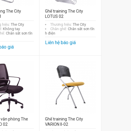
ing The City
Ghế training The City
1
LOTUS 02
 hiệu:
The City
Thương hiệu:
The City
ế:
Không tay
Chân ghế:
Chân sắt sơn tĩn
hế:
Chân sắt sơn tĩn
h điện
Liên hệ báo giá
báo giá
 văn phòng The
Ghế training The City
-D 02
VARION II-02