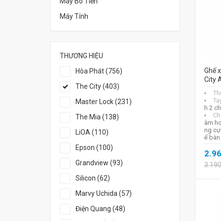
Máy Bó Tiền
Máy Tính
THƯƠNG HIỆU
Ghế 
Hòa Phát (756)
City 
The City (403)
Th
Ta
Master Lock (231)
h 2 ch
Ch
The Mia (138)
àm ho
ng cực
LiOA (110)
ế bàn
Epson (100)
2.9
Grandview (93)
3.19
Silicon (62)
Marvy Uchida (57)
Điện Quang (48)