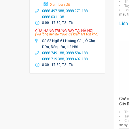
Th
Xem bản đồ
Ta
Ch
0888 497 988,
0888 273 188
màu t
0888 031 138
8:00 - 17:30, T2 - T6
Liên
CỬA HÀNG TRƯNG BÀY TẠI HÀ NỘI
(Vui lòng liên hệ trước để kiểm tra tồn kho)
Số 82 Ngõ 61 Hoàng Cầu, Ô Chợ
Dừa, Đống Đa, Hà Nội
0888 749 188,
0888 584 188
0888 719 388,
0888 402 188
8:30 - 17:30, T2 - T6
Ghế 
City 
Th
Ta
Ch
xe ny