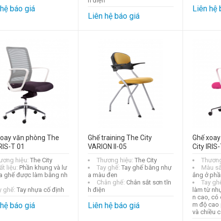
h điện
 hệ báo giá
Liên hệ 
Liên hệ báo giá
xoay văn phòng The
Ghế training The City
Ghế xoay
IRIS-T 01
VARION II-05
City IRIS
ương hiệu:
The City
Thương hiệu:
The City
Thương
t liệu:
Phần khung và lư
Tay ghế:
Tay ghế bằng nhự
Màu s
a ghế được làm bằng nh
a màu đen
ắng ở phầ
Chân ghế:
Chân sắt sơn tĩn
Tay gh
y ghế:
Tay nhựa cố định
h điện
làm từ nh
n cao, có 
 hệ báo giá
Liên hệ báo giá
m độ cao 
và chiều 