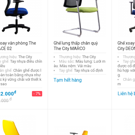
xoay văn phòng The
Ghế lưng thấp chân quỳ
Ghế xoay
ACE 02
The City MARCO
City DEO
ương hiệu:
The City
Thương hiệu:
The City
Thương
y ghế:
Tay nhựa điều chỉn
Màu sắc:
Màu lưng: Lưới m
Tay gh
iều
àu. Màu nệm: Vải màu
được cố đ
ân ghế:
Chân ghế được l
Tay ghế:
Tay nhựa cố định
hù hợp vớ
àn toàn bằng nhựa như
g.
 kỳ vững chãi với thiết k
Tạm hết hàng
Chân g
 sao
m
đ
62.000
Liên hệ 
- 7%
đ
0.000