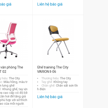
báo giá
Liên hệ báo giá
 văn phòng The
Ghế training The City
-T 02
VARION II-06
 hiệu:
The City
Thương hiệu:
The City
ắc:
Màu hồng, màu tr
Tay ghế:
Không tay
n lưng ghế
Chân ghế:
Chân sắt sơn tĩn
ế:
Khung ghế, tay vịn
h điện
ựa cao cấp có độ bề
cần hơi để tăng giả
Liên hệ báo giá
phù hợp với sở thích
cao của mỗi người.