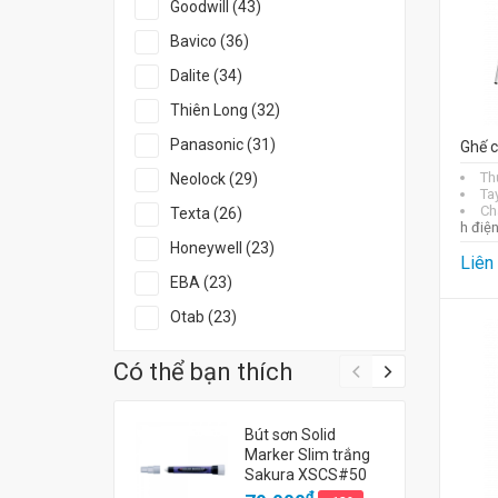
Goodwill (43)
Bavico (36)
Dalite (34)
Thiên Long (32)
Panasonic (31)
Ghế c
Th
Neolock (29)
Ta
Ch
Texta (26)
h điệ
Honeywell (23)
Liên
EBA (23)
Otab (23)
Có thể bạn thích
Bút sơn Solid
Marker Slim trắng
Sakura XSCS#50
đ