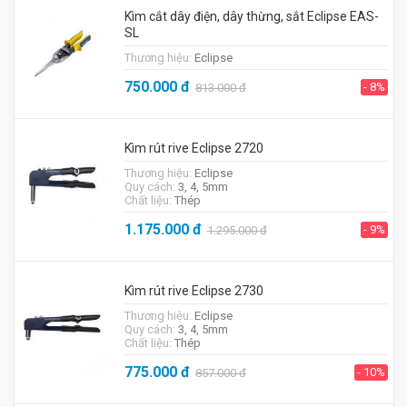
Kìm cắt dây điện, dây thừng, sắt Eclipse EAS-
SL
Thương hiệu:
Eclipse
750.000
đ
- 8%
813.000
đ
Kìm rút rive Eclipse 2720
Thương hiệu:
Eclipse
Quy cách:
3, 4, 5mm
Chất liệu:
Thép
1.175.000
đ
- 9%
1.295.000
đ
Kìm rút rive Eclipse 2730
Thương hiệu:
Eclipse
Quy cách:
3, 4, 5mm
Chất liệu:
Thép
775.000
đ
- 10%
857.000
đ