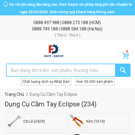
Do chi phí xăng dầu tăng cao, Fact-Depot xin phép tăng phí vận chuyển từ
ngày 25/03/2026. Kính mong quý khách hàng thông cảm.
0888 497 988
|
0888 273 188
(HCM)
0888 749 188
|
0888 584 188
(Hà Nội)
( Thứ 2 - Thứ 6 )
Chất lượng dịch vụ Nhật Bản
Hơn 50.000 sản phẩm
Trang Chủ
Dụng Cụ Cầm Tay Eclipse
Dụng Cụ Cầm Tay Eclipse
(
234
)
Cờ Lê (2429)
Kìm (1314)