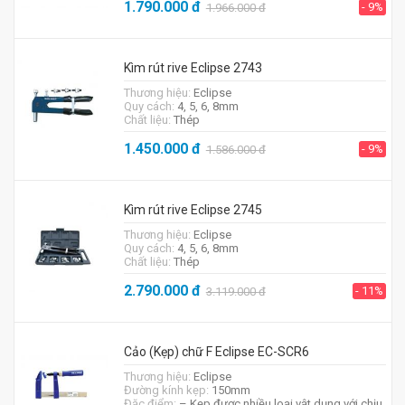
1.790.000
đ
- 9%
1.966.000
đ
Kìm rút rive Eclipse 2743
Thương hiệu:
Eclipse
Quy cách:
4, 5, 6, 8mm
Chất liệu:
Thép
1.450.000
đ
- 9%
1.586.000
đ
Kìm rút rive Eclipse 2745
Thương hiệu:
Eclipse
Quy cách:
4, 5, 6, 8mm
Chất liệu:
Thép
2.790.000
đ
- 11%
3.119.000
đ
Cảo (Kẹp) chữ F Eclipse EC-SCR6
Thương hiệu:
Eclipse
Đường kính kẹp:
150mm
Đặc điểm:
– Kẹp được nhiều loại vật dụng với chịu