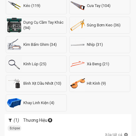
Kéo (119)
Cưa Tay (104)
Dụng Cụ Cầm Tay Khác
Súng Bơm Keo (36)
(94)
Kìm Bấm Ghim (34)
Nhíp (31)
Kính Lúp (25)
Xà Beng (21)
Bình Xịt Dầu Nhớt (10)
Hít Kính (9)
Khay Linh Kiện (4)
(1)
Thương Hiệu
Eclipse
Xóa tất cả