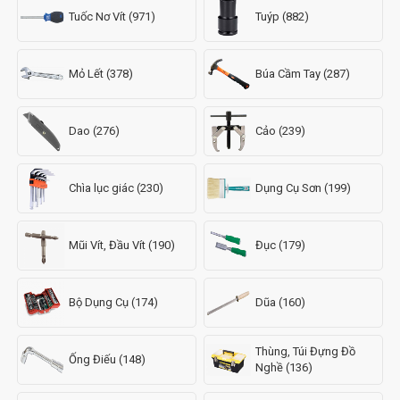
Tuốc Nơ Vít (971)
Tuýp (882)
Mỏ Lết (378)
Búa Cầm Tay (287)
Dao (276)
Cảo (239)
Chìa lục giác (230)
Dụng Cụ Sơn (199)
Mũi Vít, Đầu Vít (190)
Đục (179)
Bộ Dụng Cụ (174)
Dũa (160)
Thùng, Túi Đựng Đồ
Ống Điếu (148)
Nghề (136)