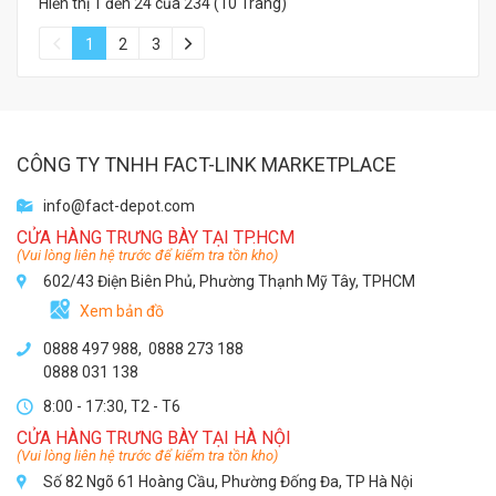
Hiển thị 1 đến 24 của 234 (10 Trang)
1
2
3
CÔNG TY TNHH FACT-LINK MARKETPLACE
info@fact-depot.com
CỬA HÀNG TRƯNG BÀY TẠI TP.HCM
(Vui lòng liên hệ trước để kiểm tra tồn kho)
602/43 Điện Biên Phủ, Phường Thạnh Mỹ Tây, TPHCM
Xem bản đồ
0888 497 988,
0888 273 188
0888 031 138
8:00 - 17:30, T2 - T6
CỬA HÀNG TRƯNG BÀY TẠI HÀ NỘI
(Vui lòng liên hệ trước để kiểm tra tồn kho)
Số 82 Ngõ 61 Hoàng Cầu, Phường Đống Đa, TP Hà Nội