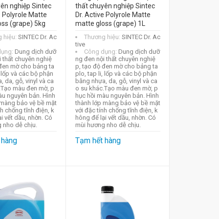
yên nghiệp Sintec
thất chuyên nghiệp Sintec
e Polyrole Matte
Dr. Active Polyrole Matte
oss (grape) 5kg
matte gloss (grape) 1L
 hiệu:
SINTEC Dr. Ac
Thương hiệu:
SINTEC Dr. Ac
tive
dụng:
Dung dịch dưỡ
Công dụng:
Dung dịch dưỡ
i thất chuyên nghiệ
ng đen nội thất chuyên nghiệ
đen mờ cho bảng ta
p, tạo độ đen mờ cho bảng ta
i, lốp và các bộ phận
plo, tap li, lốp và các bộ phận
 da, gỗ, vinyl và ca
bằng nhựa, da, gỗ, vinyl và ca
.Tạo màu đen mờ, p
o su khác.Tạo màu đen mờ, p
àu nguyên bản. Hình
hục hồi màu nguyên bản. Hình
 màng bảo vệ bề mặt
thành lớp màng bảo vệ bề mặt
nh chống tĩnh điện, k
với đặc tính chống tĩnh điện, k
i vết dầu, nhờn. Có
hông để lại vết dầu, nhờn. Có
 nho dễ chịu.
mùi hương nho dễ chịu.
 hàng
Tạm hết hàng