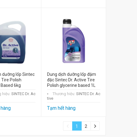
h dưỡng lốp Sintec
Dung dịch dưỡng lốp đậm
 Tire Polish
đặc Sintec Dr. Active Tire
e Based 6kg
Polish glycerine based 1L
 hiệu:
SINTEC Dr. Ac
Thương hiệu:
SINTEC Dr. Ac
tive
 hàng
Tạm hết hàng
1
2