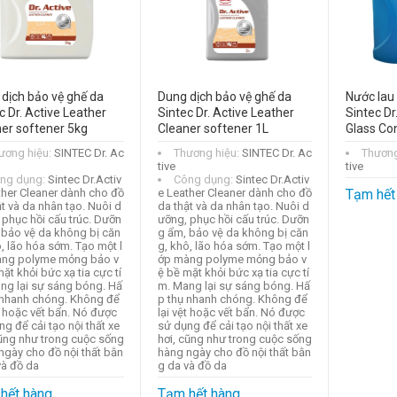
dịch bảo vệ ghế da
Dung dịch bảo vệ ghế da
Nước lau
c Dr. Active Leather
Sintec Dr. Active Leather
Sintec Dr
er softener 5kg
Cleaner softener 1L
Glass Co
ương hiệu:
SINTEC Dr. Ac
Thương hiệu:
SINTEC Dr. Ac
Thương
tive
tive
ng dụng:
Sintec Dr.Activ
Công dụng:
Sintec Dr.Activ
ther Cleaner dành cho đồ
e Leather Cleaner dành cho đồ
Tạm hết
t và da nhân tạo. Nuôi d
da thật và da nhân tạo. Nuôi d
phục hồi cấu trúc. Dưỡn
ưỡng, phục hồi cấu trúc. Dưỡn
, bảo vệ da không bị căn
g ẩm, bảo vệ da không bị căn
, lão hóa sớm. Tạo một l
g, khô, lão hóa sớm. Tạo một l
ng polyme mỏng bảo v
ớp màng polyme mỏng bảo v
ặt khỏi bức xạ tia cực tí
ệ bề mặt khỏi bức xạ tia cực tí
ng lại sự sáng bóng. Hấ
m. Mang lại sự sáng bóng. Hấ
 nhanh chóng. Không để
p thụ nhanh chóng. Không để
t hoặc vết bẩn. Nó được
lại vệt hoặc vết bẩn. Nó được
g để cải tạo nội thất xe
sử dụng để cải tạo nội thất xe
cũng như trong cuộc sống
hơi, cũng như trong cuộc sống
ngày cho đồ nội thất bằn
hàng ngày cho đồ nội thất bằn
và đồ da
g da và đồ da
hết hàng
Tạm hết hàng