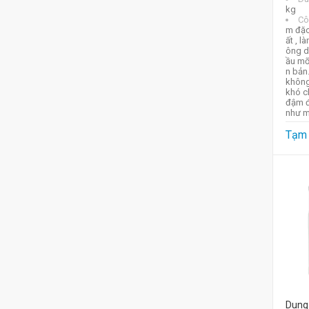
kg
Cô
m đặc
ất , l
ông d
ầu mỡ
n bản
không
khó ch
đậm đ
như m
Tạm 
Dung 