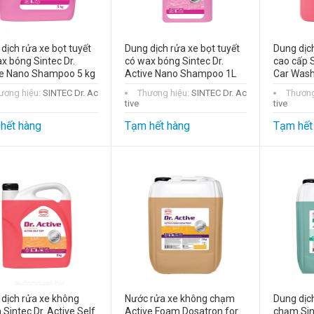
dịch rửa xe bọt tuyết
Dung dịch rửa xe bọt tuyết
Dung dịch
x bóng Sintec Dr.
có wax bóng Sintec Dr.
cao cấp S
ve Nano Shampoo 5 kg
Active Nano Shampoo 1L
Car Wash
Tay vặn đầu tuýp
chữ T Stanley
ương hiệu:
SINTEC Dr. Ac
Thương hiệu:
SINTEC Dr. Ac
Thương
STMT93304-8
tive
tive
(10mm )
hết hàng
Tạm hết hàng
Tạm hết
đ
215.000
- 22%
đ
275.000
Tay vặn đầu tuýp
chữ T Stanley
STMT93306-8
(12mm)
đ
225.000
- 18%
đ
275.000
dịch rửa xe không
Nước rửa xe không chạm
Dung dịc
Sintec Dr. Active Self
Active Foam Dosatron for
chạm Sint