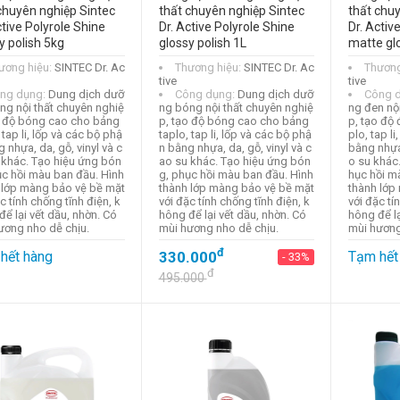
chuyên nghiệp Sintec
thất chuyên nghiệp Sintec
thất chu
ctive Polyrole Shine
Dr. Active Polyrole Shine
Dr. Activ
y polish 5kg
glossy polish 1L
matte gl
ương hiệu:
SINTEC Dr. Ac
Thương hiệu:
SINTEC Dr. Ac
Thương
tive
tive
ng dụng:
Dung dịch dưỡ
Công dụng:
Dung dịch dưỡ
Công 
ng nội thất chuyên nghiệ
ng bóng nội thất chuyên nghiệ
ng đen nộ
o độ bóng cao cho bảng
p, tạo độ bóng cao cho bảng
p, tạo độ 
 tap li, lốp và các bộ phậ
taplo, tap li, lốp và các bộ phậ
plo, tap l
 nhựa, da, gỗ, vinyl và c
n bằng nhựa, da, gỗ, vinyl và c
bằng nhựa,
 khác. Tạo hiệu ứng bón
ao su khác. Tạo hiệu ứng bón
o su khác
ục hồi màu ban đầu. Hình
g, phục hồi màu ban đầu. Hình
hục hồi m
 lớp màng bảo vệ bề mặt
thành lớp màng bảo vệ bề mặt
thành lớp
c tính chống tĩnh điện, k
với đặc tính chống tĩnh điện, k
với đặc tí
ể lại vết dầu, nhờn. Có
hông để lại vết dầu, nhờn. Có
hông để lạ
ương nho dễ chịu.
mùi hương nho dễ chịu.
mùi hương
đ
hết hàng
330.000
Tạm hết
- 33%
đ
495.000