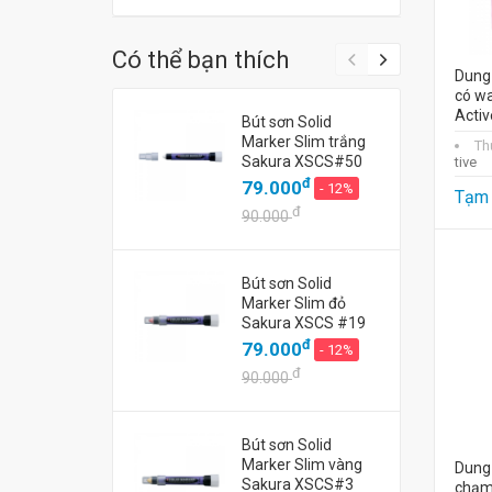
Có thể bạn thích
Dung 
có wa
Acti
Bút sơn Solid
Marker Slim trắng
Th
Sakura XSCS#50
tive
đ
79.000
- 12%
Tạm 
đ
90.000
Bút sơn Solid
Marker Slim đỏ
Sakura XSCS #19
đ
79.000
- 12%
đ
90.000
Bút sơn Solid
Marker Slim vàng
Dung 
Sakura XSCS#3
chạm 