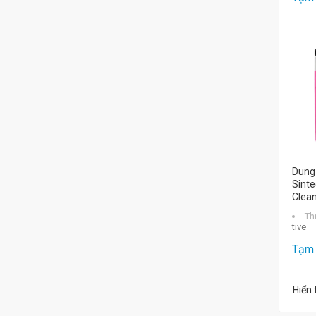
Dung 
Sinte
Clean
Th
tive
Tạm 
Hiển 