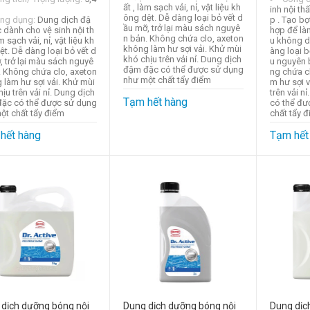
ất , làm sạch vải, nỉ, vật liệu kh
inh nội th
ông dệt. Dễ dàng loại bỏ vết d
ng dụng:
Dung dịch đậ
p . Tạo bọ
ầu mỡ, trở lại màu sách nguyê
 dành cho vệ sinh nội th
hợp để làm 
n bản. Không chứa clo, axeton
àm sạch vải, nỉ, vật liệu kh
u không d
không làm hư sợi vải. Khử mùi
ệt. Dễ dàng loại bỏ vết d
àng loại bỏ
khó chịu trên vải nỉ. Dung dịch
, trở lại màu sách nguyê
u nguyên b
đậm đặc có thể được sử dụng
. Không chứa clo, axeton
ng chứa c
như một chất tẩy điểm
 làm hư sợi vải. Khử mùi
m hư sợi v
ịu trên vải nỉ. Dung dịch
trên vải n
Tạm hết hàng
ặc có thể được sử dụng
có thể đư
ột chất tẩy điểm
chất tẩy 
hết hàng
Tạm hết
dịch dưỡng bóng nội
Dung dịch dưỡng bóng nội
Dung dịc