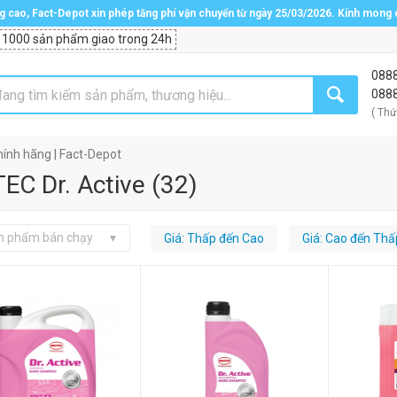
ng cao, Fact-Depot xin phép tăng phí vận chuyển từ ngày 25/03/2026. Kính mong
 1000 sản phẩm giao trong 24h
088
088
( Thứ
ính hãng | Fact-Depot
EC Dr. Active
(
32
)
n phẩm bán chạy
Giá: Thấp đến Cao
Giá: Cao đến Thấ