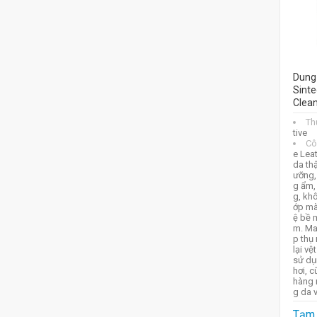
Dung 
Sinte
Clean
Th
tive
Cô
e Lea
da thậ
ưỡng, 
g ẩm
g, khô
ớp mà
ệ bề m
m. Ma
p thụ
lại vệ
sử dụn
hơi, 
hàng 
g da 
Tạm 