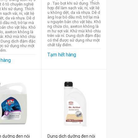
p . Tạo bọt khi sử dụng. Thích
ất ô tô chuyên nghiệ
hợp để làm sạch vải, nỉ, vật liệ
t khi sử dụng. Thích
u không dệt, da và nhựa. Dễ d
sạch vải, nỉ, vật liệ
àng loại bỏ dầu mỡ, trở lại mà
ệt, da và nhựa. Dễ d
u nguyên bản cho vật liệu. Khô
 dầu mỡ, trở lại mà
ng chứa clo, axeton không là
ản cho vật liệu. Khô
m hư sợi vải. Khử mùi khó chịu
lo, axeton không là
trên vải nỉ. Dung dịch đậm đặc
ải. Khử mùi khó chịu
có thể được sử dụng như một
ỉ. Dung dịch đậm đặc
chất tẩy điểm.
ợc sử dụng như một
điểm.
Tạm hết hàng
 hàng
h dưỡng đen nội
Dung dịch dưỡng đen nội