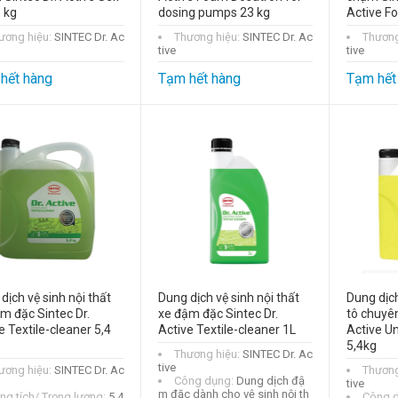
 kg
dosing pumps 23 kg
Active F
ương hiệu:
SINTEC Dr. Ac
Thương hiệu:
SINTEC Dr. Ac
Thương
tive
tive
hết hàng
Tạm hết hàng
Tạm hết
dịch vệ sinh nội thất
Dung dịch vệ sinh nội thất
Dung dịch
m đặc Sintec Dr.
xe đậm đặc Sintec Dr.
tô chuyên
e Textile-cleaner 5,4
Active Textile-cleaner 1L
Active Un
5,4kg
Thương hiệu:
SINTEC Dr. Ac
tive
ương hiệu:
SINTEC Dr. Ac
Thương
Công dụng:
Dung dịch đậ
tive
m đặc dành cho vệ sinh nội th
ng tích/ Trọng lượng:
5,4
Công 