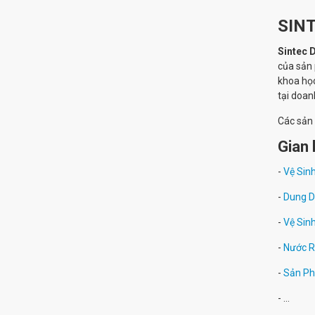
SINT
Sintec D
của sản 
khoa học
tại doan
Các sản 
Gian 
-
Vệ Sinh
-
Dung D
-
Vệ Sin
-
Nước R
-
Sản Ph
- ...