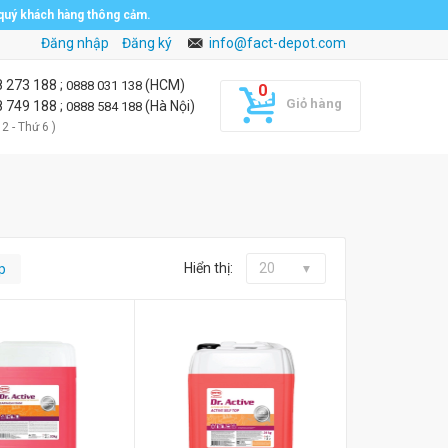
 quý khách hàng thông cảm.
Đăng nhập
Đăng ký
info@fact-depot.com
8 273 188
;
(HCM)
0888 031 138
Giỏ hàng
8 749 188
;
(Hà Nội)
0888 584 188
 2 - Thứ 6 )
Hiển thị:
20
p