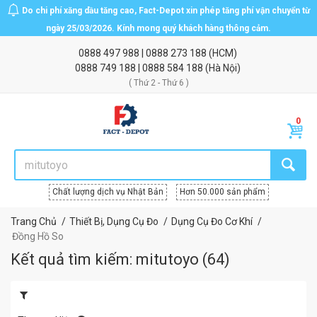
Do chi phí xăng dầu tăng cao, Fact-Depot xin phép tăng phí vận chuyển từ
ngày 25/03/2026. Kính mong quý khách hàng thông cảm.
0888 497 988
|
0888 273 188
(HCM)
0888 749 188
|
0888 584 188
(Hà Nội)
( Thứ 2 - Thứ 6 )
Chất lượng dịch vụ Nhật Bản
Hơn 50.000 sản phẩm
Trang Chủ
Thiết Bị, Dụng Cụ Đo
Dụng Cụ Đo Cơ Khí
Đồng Hồ So
Kết quả tìm kiếm: mitutoyo
(
64
)