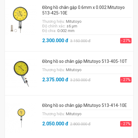
Đồng hồ chân gập 0.6mm x 0.002 Mitutoyo
513-425-10E
Thương hiệu:
Mitutoyo
Độ chính xác:
±6 μm
Độ chia:
0.002 mm
2.300.000
đ
- 27%
3.150.000
đ
Đồng hồ so chân gập Mitutoyo 513-405-10T
Thương hiệu:
Mitutoyo
2.375.000
đ
- 27%
3.250.000
đ
Đồng hồ so chân gập Mitutoyo 513-414-10E
Thương hiệu:
Mitutoyo
2.050.000
đ
- 27%
2.800.000
đ