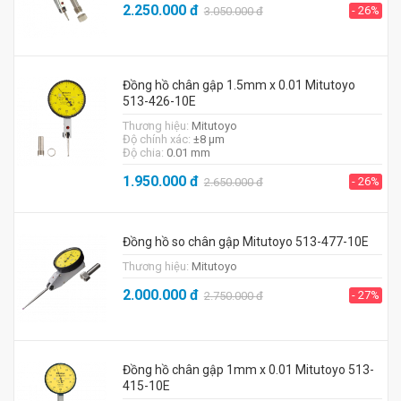
2.250.000
đ
- 26%
3.050.000
đ
Đồng hồ chân gập 1.5mm x 0.01 Mitutoyo
513-426-10E
Thương hiệu:
Mitutoyo
Độ chính xác:
±8 μm
Độ chia:
0.01 mm
1.950.000
đ
- 26%
2.650.000
đ
Đồng hồ so chân gập Mitutoyo 513-477-10E
Thương hiệu:
Mitutoyo
2.000.000
đ
- 27%
2.750.000
đ
Đồng hồ chân gập 1mm x 0.01 Mitutoyo 513-
415-10E