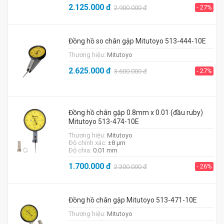
2.125.000
đ
- 27%
2.900.000
đ
Đồng hồ so chân gập Mitutoyo 513-444-10E
Thương hiệu:
Mitutoyo
2.625.000
đ
- 27%
3.600.000
đ
Đồng hồ chân gập 0.8mm x 0.01 (đầu ruby)
Mitutoyo 513-474-10E
Thương hiệu:
Mitutoyo
Độ chính xác:
±8 μm
Độ chia:
0.01 mm
1.700.000
đ
- 26%
2.300.000
đ
Đồng hồ chân gập Mitutoyo 513-471-10E
Thương hiệu:
Mitutoyo