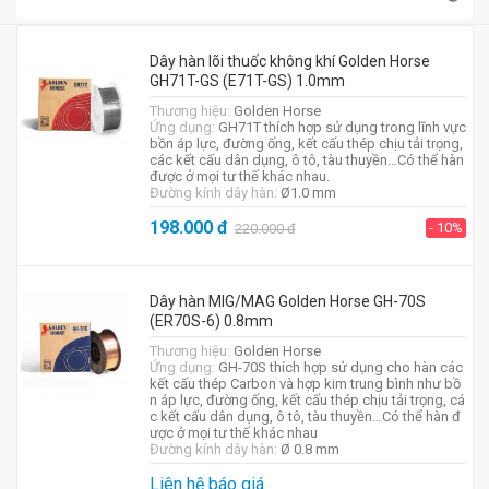
Dây hàn lõi thuốc không khí Golden Horse
GH71T-GS (E71T-GS) 1.0mm
Thương hiệu:
Golden Horse
Ứng dụng:
GH71T thích hợp sử dụng trong lĩnh vực
bồn áp lực, đường ống, kết cấu thép chịu tải trọng,
các kết cấu dân dụng, ô tô, tàu thuyền…Có thể hàn
được ở mọi tư thế khác nhau.
Đường kính dây hàn:
Ø1.0 mm
198.000
đ
- 10%
220.000
đ
Dây hàn MIG/MAG Golden Horse GH-70S
(ER70S-6) 0.8mm
Thương hiệu:
Golden Horse
Ứng dụng:
GH-70S thích hợp sử dụng cho hàn các
kết cấu thép Carbon và hợp kim trung bình như bồ
n áp lực, đường ống, kết cấu thép chịu tải trọng, cá
c kết cấu dân dụng, ô tô, tàu thuyền…Có thể hàn đ
ược ở mọi tư thế khác nhau
Đường kính dây hàn:
Ø 0.8 mm
Liên hệ báo giá