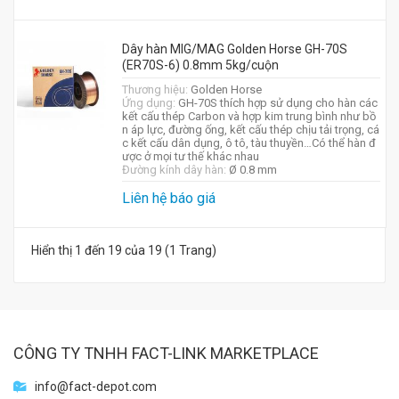
Dây hàn MIG/MAG Golden Horse GH-70S
(ER70S-6) 0.8mm 5kg/cuộn
Thương hiệu:
Golden Horse
Ứng dụng:
GH-70S thích hợp sử dụng cho hàn các
kết cấu thép Carbon và hợp kim trung bình như bồ
n áp lực, đường ống, kết cấu thép chịu tải trọng, cá
c kết cấu dân dụng, ô tô, tàu thuyền…Có thể hàn đ
ược ở mọi tư thế khác nhau
Đường kính dây hàn:
Ø 0.8 mm
Liên hệ báo giá
Hiển thị 1 đến 19 của 19 (1 Trang)
CÔNG TY TNHH FACT-LINK MARKETPLACE
info@fact-depot.com