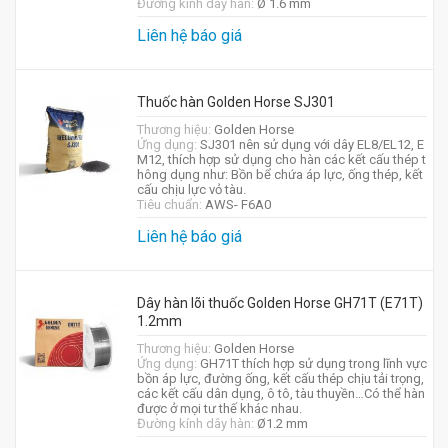
Đường kính dây hàn:
Ø 1.6 mm
Liên hệ báo giá
Thuốc hàn Golden Horse SJ301
Thương hiệu:
Golden Horse
Ứng dụng:
SJ301 nên sử dụng với dây EL8/EL12, E
M12, thích hợp sử dụng cho hàn các kết cấu thép t
hông dụng như: Bồn bể chứa áp lực, ống thép, kết
cấu chịu lực vỏ tàu.
Tiêu chuẩn:
AWS- F6A0
Liên hệ báo giá
Dây hàn lõi thuốc Golden Horse GH71T (E71T)
1.2mm
Thương hiệu:
Golden Horse
Ứng dụng:
GH71T thích hợp sử dụng trong lĩnh vực
bồn áp lực, đường ống, kết cấu thép chịu tải trọng,
các kết cấu dân dụng, ô tô, tàu thuyền…Có thể hàn
được ở mọi tư thế khác nhau.
Đường kính dây hàn:
Ø1.2 mm