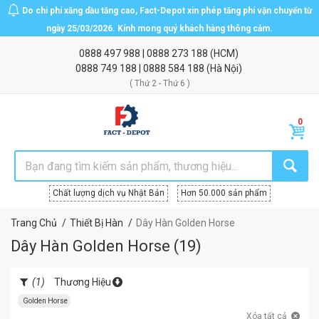
Do chi phí xăng dầu tăng cao, Fact-Depot xin phép tăng phí vận chuyển từ
ngày 25/03/2026. Kính mong quý khách hàng thông cảm.
0888 497 988
|
0888 273 188
(HCM)
0888 749 188
|
0888 584 188
(Hà Nội)
( Thứ 2 - Thứ 6 )
Chất lượng dịch vụ Nhật Bản
Hơn 50.000 sản phẩm
Trang Chủ
Thiết Bị Hàn
Dây Hàn Golden Horse
Dây Hàn Golden Horse
(
19
)
(1)
Thương Hiệu
Golden Horse
Xóa tất cả