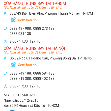
CỬA HÀNG TRƯNG BÀY TẠI TP.HCM
(Vui lòng liên hệ trước để kiểm tra tồn kho)
602/43 Điện Biên Phủ, Phường Thạnh Mỹ Tây, TPHCM
Xem bản đồ
0888 497 988,
0888 273 188
0888 031 138
8:00 - 17:30, T2 - T6
CỬA HÀNG TRƯNG BÀY TẠI HÀ NỘI
(Vui lòng liên hệ trước để kiểm tra tồn kho)
Số 82 Ngõ 61 Hoàng Cầu, Phường Đống Đa, TP Hà Nội
Xem bản đồ
0888 749 188
,
0888 584 188
0888 719 388
,
0888 402 188
8:30 - 17:30, T2 - T6
MST : 0313 560 828
Ngày cấp: 03/12/2015
Bởi Sở Kế Hoạch và Đầu Tư TP. HCM