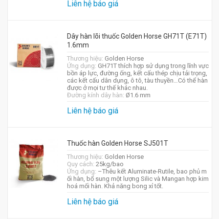
Liên hệ báo giá
Dây hàn lõi thuốc Golden Horse GH71T (E71T)
1.6mm
Thương hiệu:
Golden Horse
Ứng dụng:
GH71T thích hợp sử dụng trong lĩnh vực
bồn áp lực, đường ống, kết cấu thép chịu tải trọng,
các kết cấu dân dụng, ô tô, tàu thuyền…Có thể hàn
được ở mọi tư thế khác nhau.
Đường kính dây hàn:
Ø1.6 mm
Liên hệ báo giá
Thuốc hàn Golden Horse SJ501T
Thương hiệu:
Golden Horse
Quy cách:
25kg/bao
Ứng dụng:
–Thêu kết Aluminate-Rutile, bao phủ m
ối hàn, bổ sung một lượng Silic và Mangan hợp kim
hoá mối hàn. Khả năng bong xỉ tốt.
Liên hệ báo giá