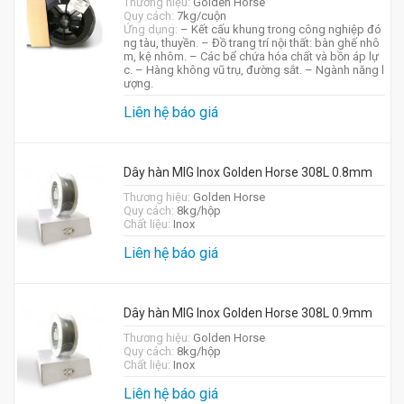
Thương hiệu:
Golden Horse
Quy cách:
7kg/cuộn
Ứng dụng:
– Kết cấu khung trong công nghiệp đó
ng tàu, thuyền. – Đồ trang trí nội thất: bàn ghế nhô
m, kệ nhôm. – Các bể chứa hóa chất và bồn áp lự
c. – Hàng không vũ trụ, đường sắt. – Ngành năng l
ượng.
Liên hệ báo giá
Dây hàn MIG Inox Golden Horse 308L 0.8mm
Thương hiệu:
Golden Horse
Quy cách:
8kg/hộp
Chất liệu:
Inox
Liên hệ báo giá
Dây hàn MIG Inox Golden Horse 308L 0.9mm
Thương hiệu:
Golden Horse
Quy cách:
8kg/hộp
Chất liệu:
Inox
Liên hệ báo giá