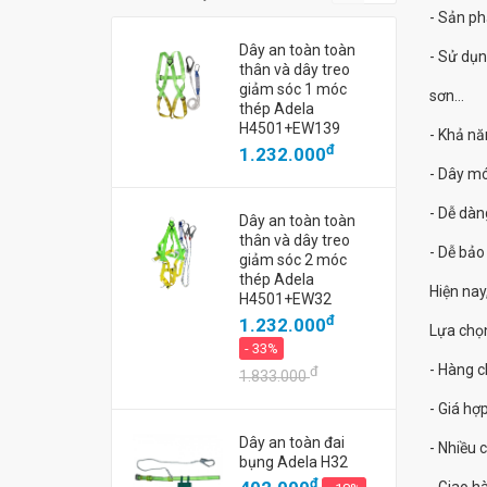
- Sản ph
Dây an toàn toàn
- Sử dụn
thân và dây treo
giảm sóc 1 móc
sơn…
thép Adela
H4501+EW139
- Khả nă
đ
1.232.000
- Dây mó
- Dễ dàn
Dây an toàn toàn
thân và dây treo
- Dễ bảo
giảm sóc 2 móc
thép Adela
Hiện nay
H4501+EW32
đ
1.232.000
Lựa chọ
- 33%
- Hàng c
đ
1.833.000
- Giá hợp
Dây an toàn đai
- Nhiều 
bụng Adela H32
đ