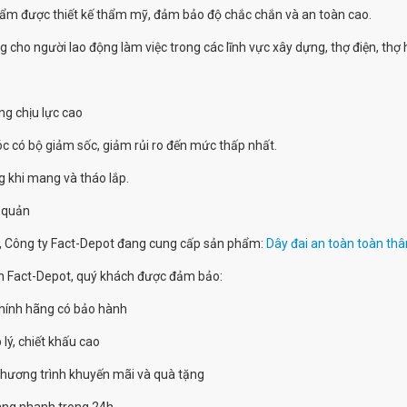
ẩm được thiết kế thẩm mỹ, đảm bảo độ chắc chắn và an toàn cao.
Dây đai an toàn
g cho người lao động làm việc trong các lĩnh vực xây dựng, thợ điện, thợ 
toàn thân và dây
treo giảm sốc 1
móc nhôm ADELA
H4501 + EW 71051
ng chịu lực cao
đ
865.000
- 13%
c có bộ giảm sốc, giảm rủi ro đến mức thấp nhất.
đ
990.000
g khi mang và tháo lắp.
Cuộn dây hãm tự
 quản
động Adela RFA-
100 10m
, Công ty Fact-Depot đang cung cấp sản phẩm:
Dây đai an toàn toàn th
đ
4.150.000
n Fact-Depot, quý khách được đảm bảo:
hính hãng có bảo hành
 lý, chiết khấu cao
chương trình khuyến mãi và quà tặng