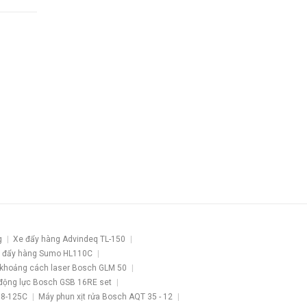
g
Xe đẩy hàng Advindeq TL-150
 đẩy hàng Sumo HL110C
khoảng cách laser Bosch GLM 50
động lực Bosch GSB 16RE set
 8-125C
Máy phun xịt rửa Bosch AQT 35 - 12