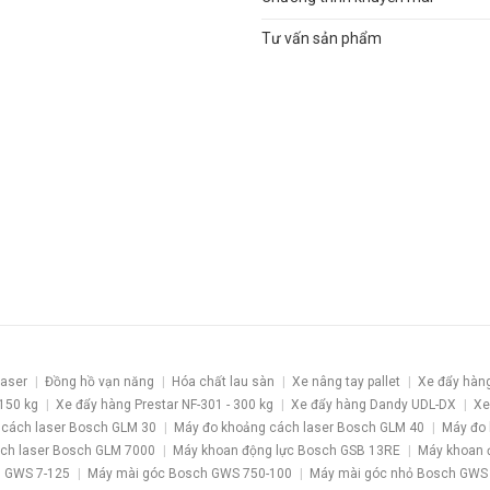
Tư vấn sản phẩm
laser
Đồng hồ vạn năng
Hóa chất lau sàn
Xe nâng tay pallet
Xe đẩy hàn
 150 kg
Xe đẩy hàng Prestar NF-301 - 300 kg
Xe đẩy hàng Dandy UDL-DX
Xe
 cách laser Bosch GLM 30
Máy đo khoảng cách laser Bosch GLM 40
Máy đo 
ch laser Bosch GLM 7000
Máy khoan động lực Bosch GSB 13RE
Máy khoan 
 GWS 7-125
Máy mài góc Bosch GWS 750-100
Máy mài góc nhỏ Bosch GWS