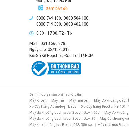
Đống Đa, TP Hà Nội
Xem bản đồ
0888 749 188
,
0888 584 188
0888 719 388
,
0888 402 188
8:30 - 17:30, T2 - T6
MST : 0313 560 828
Ngày cấp: 03/12/2015
Bởi Sở Kế Hoạch và Đầu Tư TP. HCM
Danh mục và sản phẩm phổ biến
:
Máy khoan
Máy mài
Máy mài bàn
Máy đo khoảng cách 
Xe đẩy hàng Advindeq TL-300
Xe đẩy hàng Prestar NB-101 -
Máy đo khoảng cách laser Bosch GLM 100C
Máy đo khoảng
Máy đo khoảng cách laser Bosch GLM 80
Máy đo khoảng cá
Máy khoan động lực Bosch GSB 550 set
Máy mài góc Bosch