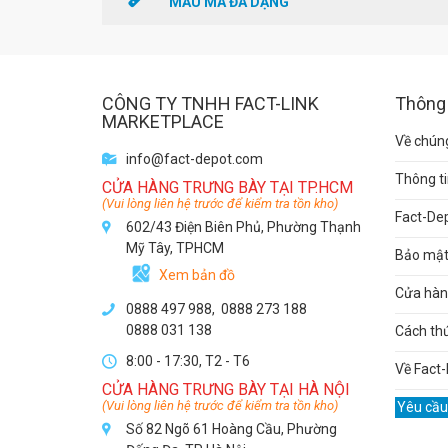
MẪU MÃ ĐA DẠNG
CÔNG TY TNHH FACT-LINK
Thông 
MARKETPLACE
Về chúng
info@fact-depot.com
Thông ti
CỬA HÀNG TRƯNG BÀY TẠI TP.HCM
(Vui lòng liên hệ trước để kiểm tra tồn kho)
Fact-De
602/43 Điện Biên Phủ, Phường Thạnh
Mỹ Tây, TPHCM
Bảo mật 
Xem bản đồ
Cửa hàng
0888 497 988,
0888 273 188
0888 031 138
Cách th
8:00 - 17:30, T2 - T6
Về Fact-
CỬA HÀNG TRƯNG BÀY TẠI HÀ NỘI
(Vui lòng liên hệ trước để kiểm tra tồn kho)
Yêu cầu
Số 82 Ngõ 61 Hoàng Cầu, Phường