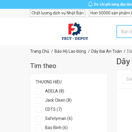
Do chi phí xăng dầu tă
Chất lượng dịch vụ Nhật Bản
Hơn 50000 sản phẩm |
Trang Chủ
Bảo Hộ Lao Động
Dây Đai An Toàn
Dâ
Dây
Tìm theo
Sả
THƯƠNG HIỆU
ADELA (8)
Jack Olsen (8)
CDTS (7)
Safetyman (6)
Bảo Bình (6)