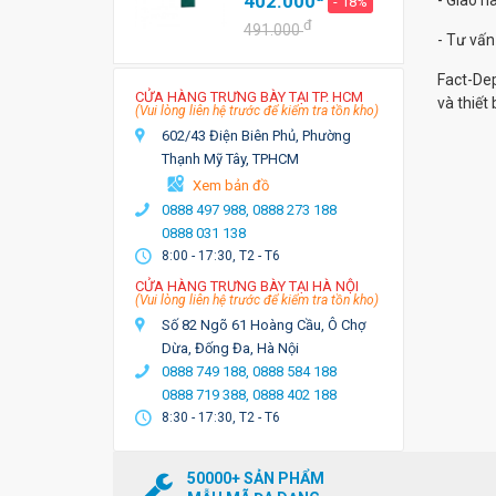
402.000
- Giao 
- 18%
đ
491.000
- Tư vấn
Fact-De
CỬA HÀNG TRƯNG BÀY TẠI TP. HCM
và thiết 
(Vui lòng liên hệ trước để kiểm tra tồn kho)
602/43 Điện Biên Phủ, Phường
Thạnh Mỹ Tây, TPHCM
Xem bản đồ
0888 497 988,
0888 273 188
0888 031 138
8:00 - 17:30, T2 - T6
CỬA HÀNG TRƯNG BÀY TẠI HÀ NỘI
(Vui lòng liên hệ trước để kiểm tra tồn kho)
Số 82 Ngõ 61 Hoàng Cầu, Ô Chợ
Dừa, Đống Đa, Hà Nội
0888 749 188,
0888 584 188
0888 719 388,
0888 402 188
8:30 - 17:30, T2 - T6
50000+ SẢN PHẨM