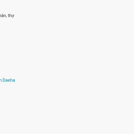
hàn, thợ
ân Daeha