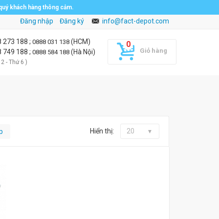
 quý khách hàng thông cảm.
Đăng nhập
Đăng ký
info@fact-depot.com
8 273 188
;
(HCM)
0888 031 138
Giỏ hàng
8 749 188
;
(Hà Nội)
0888 584 188
 2 - Thứ 6 )
Hiển thị:
20
p