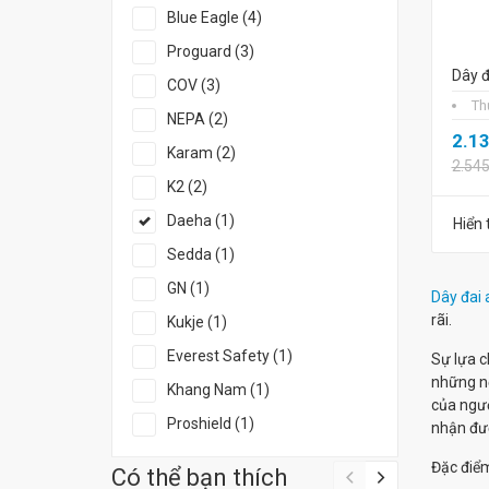
Blue Eagle (4)
Proguard (3)
Dây đ
COV (3)
Th
NEPA (2)
2.1
Karam (2)
2.54
K2 (2)
Daeha (1)
Hiển 
Sedda (1)
GN (1)
Dây đai 
rãi.
Kukje (1)
Everest Safety (1)
Sự lựa c
những nơ
Khang Nam (1)
của ngườ
Proshield (1)
nhận đượ
Đặc điể
Có thể bạn thích