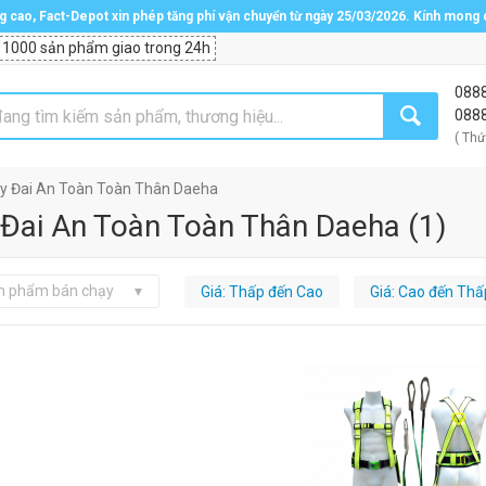
ng cao, Fact-Depot xin phép tăng phí vận chuyển từ ngày 25/03/2026. Kính mong
 1000 sản phẩm giao trong 24h
088
088
( Thứ
y Đai An Toàn Toàn Thân Daeha
 Đai An Toàn Toàn Thân Daeha
(
1
)
n phẩm bán chạy
Giá: Thấp đến Cao
Giá: Cao đến Thấ