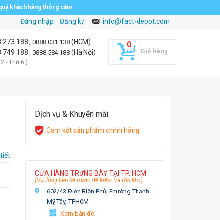
 quý khách hàng thông cảm.
Đăng nhập
Đăng ký
info@fact-depot.com
8 273 188
;
(HCM)
0888 031 138
Giỏ hàng
8 749 188
;
(Hà Nội)
0888 584 188
 2 - Thứ 6 )
Dịch vụ & Khuyến mãi:
Cam kết sản phẩm chính hãng
tiết
CỬA HÀNG TRƯNG BÀY TẠI TP. HCM
(Vui lòng liên hệ trước để kiểm tra tồn kho)
602/43 Điện Biên Phủ, Phường Thạnh
Mỹ Tây, TPHCM
Xem bản đồ