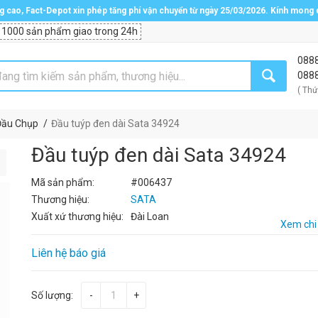
ng cao, Fact-Depot xin phép tăng phí vận chuyển từ ngày 25/03/2026. Kính mong
 1000 sản phẩm giao trong 24h
088
088
( Thứ
Đầu Chụp
Đầu tuýp đen dài Sata 34924
Đầu tuýp đen dài Sata 34924
Mã sản phẩm:
#006437
Thương hiệu:
SATA
Xuất xứ thương hiệu:
Đài Loan
Xem chi 
Liên hệ báo giá
Số lượng:
-
+