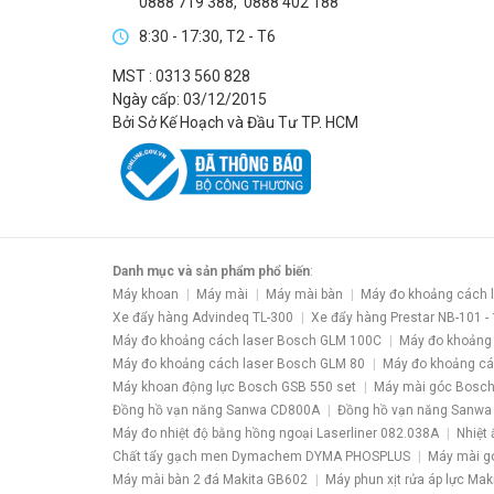
0888 719 388
,
0888 402 188
8:30 - 17:30, T2 - T6
MST : 0313 560 828
Ngày cấp: 03/12/2015
Bởi Sở Kế Hoạch và Đầu Tư TP. HCM
Danh mục và sản phẩm phổ biến
:
Máy khoan
Máy mài
Máy mài bàn
Máy đo khoảng cách 
Xe đẩy hàng Advindeq TL-300
Xe đẩy hàng Prestar NB-101 -
Máy đo khoảng cách laser Bosch GLM 100C
Máy đo khoảng
Máy đo khoảng cách laser Bosch GLM 80
Máy đo khoảng cá
Máy khoan động lực Bosch GSB 550 set
Máy mài góc Bosch
Đồng hồ vạn năng Sanwa CD800A
Đồng hồ vạn năng Sanwa
Máy đo nhiệt độ bằng hồng ngoại Laserliner 082.038A
Nhiệt 
Chất tẩy gạch men Dymachem DYMA PHOSPLUS
Máy mài g
Máy mài bàn 2 đá Makita GB602
Máy phun xịt rửa áp lực Ma