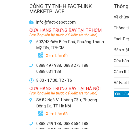
CÔNG TY TNHH FACT-LINK
Thông 
MARKETPLACE
Về chúng
info@fact-depot.com
Thông ti
CỬA HÀNG TRƯNG BÀY TẠI TP.HCM
(Vui lòng liên hệ trước để kiểm tra tồn kho)
Fact-De
602/43 Điện Biên Phủ, Phường Thạnh
Mỹ Tây, TPHCM
Bảo mật 
Xem bản đồ
Cửa hàng
0888 497 988,
0888 273 188
0888 031 138
Cách th
8:00 - 17:30, T2 - T6
Về Fact-
CỬA HÀNG TRƯNG BÀY TẠI HÀ NỘI
(Vui lòng liên hệ trước để kiểm tra tồn kho)
Yêu cầu
Số 82 Ngõ 61 Hoàng Cầu, Phường
Đống Đa, TP Hà Nội
Xem bản đồ
0888 749 188
,
0888 584 188