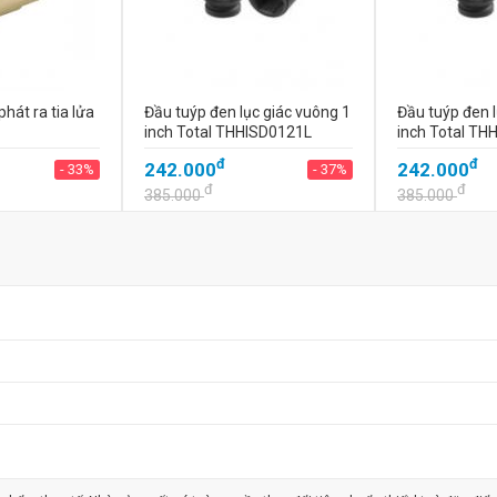
hát ra tia lửa
Đầu tuýp đen lục giác vuông 1
Đầu tuýp đen l
inch Total THHISD0121L
inch Total TH
đ
đ
242.000
242.000
- 33%
- 37%
đ
đ
385.000
385.000