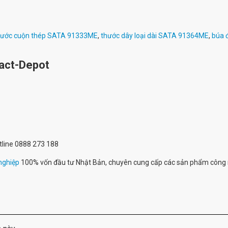
hước cuộn thép SATA 91333ME
,
thước dây loại dài SATA 91364ME
,
búa 
Fact-Depot
otline 0888 273 188
nghiệp
100% vốn đầu tư Nhật Bản, chuyên cung cấp các sản phẩm công 