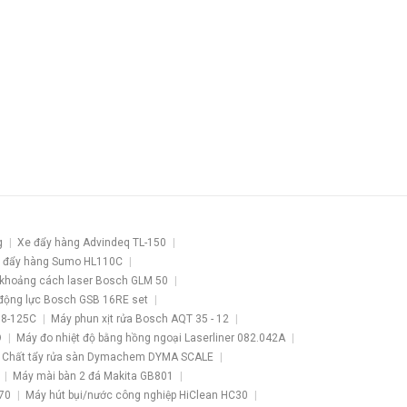
g
Xe đẩy hàng Advindeq TL-150
 đẩy hàng Sumo HL110C
khoảng cách laser Bosch GLM 50
động lực Bosch GSB 16RE set
 8-125C
Máy phun xịt rửa Bosch AQT 35 - 12
O
Máy đo nhiệt độ bằng hồng ngoại Laserliner 082.042A
Chất tẩy rửa sàn Dymachem DYMA SCALE
Máy mài bàn 2 đá Makita GB801
70
Máy hút bụi/nước công nghiệp HiClean HC30