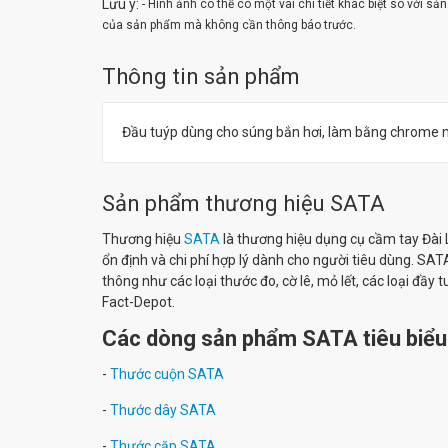
Lưu ý:
- Hình ảnh có thể có một vài chi tiết khác biệt so với s
của sản phẩm mà không cần thông báo trước.
Thông tin sản phẩm
Đầu tuýp dùng cho súng bắn hơi, làm bằng chrome m
Sản phẩm thương hiệu SATA
Thương hiệu
SATA
là thương hiệu dụng cụ cầm tay Đài L
ổn định và chi phí hợp lý dành cho người tiêu dùng. S
thông như các loại thước đo, cờ lê, mỏ lết, các loại đ
Fact-Depot.
Các dòng sản phẩm SATA tiêu biểu 
-
Thước cuộn SATA
-
Thước dây SATA
-
Thước cặp SATA