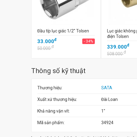
Đầu típ lục giác 1/2'' Tolsen
Lục giác không p
điện Tolsen
đ
33.000
- 34%
đ
339.000
đ
50.000
đ
508.000
Thông số kỹ thuật
Thương hiệu:
SATA
Xuất xứ thương hiệu:
Đài Loan
Khả năng vặn vít:
1"
Mã sản phẩm:
34924