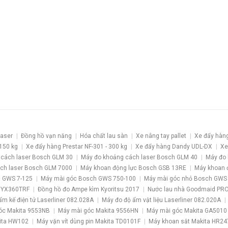
laser
Đồng hồ vạn năng
Hóa chất lau sàn
Xe nâng tay pallet
Xe đẩy hàn
 150 kg
Xe đẩy hàng Prestar NF-301 - 300 kg
Xe đẩy hàng Dandy UDL-DX
Xe
 cách laser Bosch GLM 30
Máy đo khoảng cách laser Bosch GLM 40
Máy đo 
ch laser Bosch GLM 7000
Máy khoan động lực Bosch GSB 13RE
Máy khoan 
 GWS 7-125
Máy mài góc Bosch GWS 750-100
Máy mài góc nhỏ Bosch GWS
 YX360TRF
Đồng hồ đo Ampe kìm Kyoritsu 2017
Nước lau nhà Goodmaid PR
ẩm kế điện tử Laserliner 082.028A
Máy đo độ ẩm vật liệu Laserliner 082.020A
óc Makita 9553NB
Máy mài góc Makita 9556HN
Máy mài góc Makita GA5010
kita HW102
Máy vặn vít dùng pin Makita TD0101F
Máy khoan sắt Makita HR24