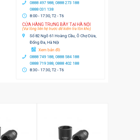
0888 497 988,
0888 273 188
0888 031 138
8:00 - 17:30, T2 - T6
CỬA HÀNG TRƯNG BÀY TẠI HÀ NỘI
(Vui lòng liên hệ trước để kiểm tra tồn kho)
Số 82 Ngõ 61 Hoàng Cầu, Ô Chợ Dừa,
Đống Đa, Hà Nội
Xem bản đồ
0888 749 188,
0888 584 188
0888 719 388,
0888 402 188
8:30 - 17:30, T2 - T6