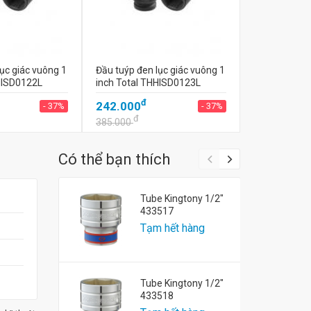
ục giác vuông 1
Đầu tuýp đen lục giác vuông 1
HISD0122L
inch Total THHISD0123L
đ
242.000
- 37%
- 37%
đ
385.000
Có thể bạn thích
Tube Kingtony 1/2"
433517
Tạm hết hàng
Tube Kingtony 1/2"
433518