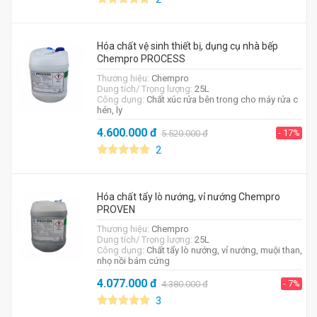
Hóa chất vệ sinh thiết bị, dụng cụ nhà bếp
Chempro PROCESS
Thương hiệu:
Chempro
Dung tích/ Trọng lượng:
25L
Công dụng:
Chất xúc rửa bên trong cho máy rửa c
hén, ly
4.600.000
đ
- 17%
5.520.000
đ
2
Hóa chất tẩy lò nướng, vỉ nướng Chempro
PROVEN
Thương hiệu:
Chempro
Dung tích/ Trọng lượng:
25L
Công dụng:
Chất tẩy lò nướng, vỉ nướng, muội than,
nhọ nồi bám cứng
4.077.000
đ
- 7%
4.380.000
đ
3