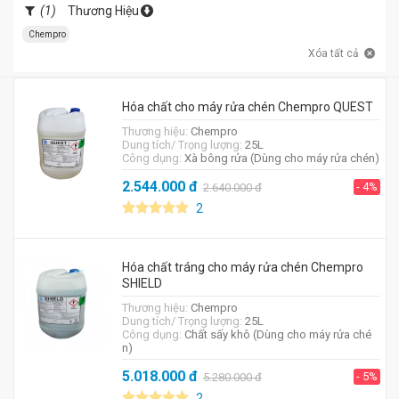
(1)
Thương Hiệu
Chempro
Xóa tất cả
Hóa chất cho máy rửa chén Chempro QUEST
Thương hiệu:
Chempro
Dung tích/ Trọng lượng:
25L
Công dụng:
Xà bông rửa (Dùng cho máy rửa chén)
2.544.000
đ
- 4%
2.640.000
đ
2
Hóa chất tráng cho máy rửa chén Chempro
SHIELD
Thương hiệu:
Chempro
Dung tích/ Trọng lượng:
25L
Công dụng:
Chất sấy khô (Dùng cho máy rửa ché
n)
5.018.000
đ
- 5%
5.280.000
đ
2