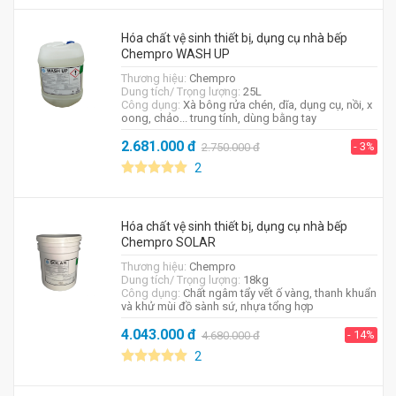
Hóa chất vệ sinh thiết bị, dụng cụ nhà bếp
Chempro WASH UP
Thương hiệu:
Chempro
Dung tích/ Trọng lượng:
25L
Công dụng:
Xà bông rửa chén, dĩa, dụng cụ, nồi, x
oong, chảo... trung tính, dùng bằng tay
2.681.000
đ
- 3%
2.750.000
đ
2
Hóa chất vệ sinh thiết bị, dụng cụ nhà bếp
Chempro SOLAR
Thương hiệu:
Chempro
Dung tích/ Trọng lượng:
18kg
Công dụng:
Chất ngâm tẩy vết ố vàng, thanh khuẩn
và khử mùi đồ sành sứ, nhựa tổng hợp
4.043.000
đ
- 14%
4.680.000
đ
2