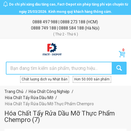
Do chi phí xăng dầu tăng cao, Fact-Depot xin phép tăng phí vận chuyển từ
ngày 25/03/2026. Kính mong quý khách hàng thông cảm.
0888 497 988
|
0888 273 188
(HCM)
0888 749 188
|
0888 584 188
(Hà Nội)
( Thứ 2 - Thứ 6 )
Chất lượng dịch vụ Nhật Bản
Hơn 50.000 sản phẩm
Trang Chủ
Hóa Chất Công Nghiệp
Hóa Chất Tẩy Rửa Dầu Mỡ
Hóa Chất Tẩy Rửa Dầu Mỡ Thực Phẩm Chempro
Hóa Chất Tẩy Rửa Dầu Mỡ Thực Phẩm
Chempro
(
7
)