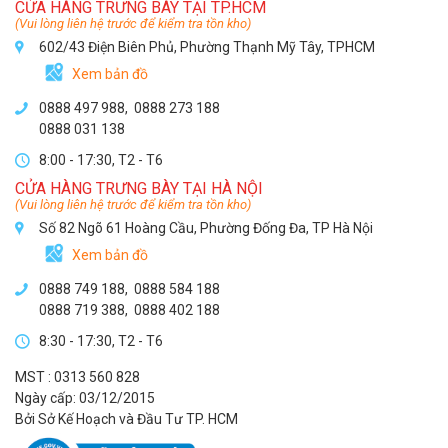
CỬA HÀNG TRƯNG BÀY TẠI TP.HCM
(Vui lòng liên hệ trước để kiểm tra tồn kho)
602/43 Điện Biên Phủ, Phường Thạnh Mỹ Tây, TPHCM
Xem bản đồ
0888 497 988,
0888 273 188
0888 031 138
8:00 - 17:30, T2 - T6
CỬA HÀNG TRƯNG BÀY TẠI HÀ NỘI
(Vui lòng liên hệ trước để kiểm tra tồn kho)
Số 82 Ngõ 61 Hoàng Cầu, Phường Đống Đa, TP Hà Nội
Xem bản đồ
0888 749 188
,
0888 584 188
0888 719 388
,
0888 402 188
8:30 - 17:30, T2 - T6
MST : 0313 560 828
Ngày cấp: 03/12/2015
Bởi Sở Kế Hoạch và Đầu Tư TP. HCM