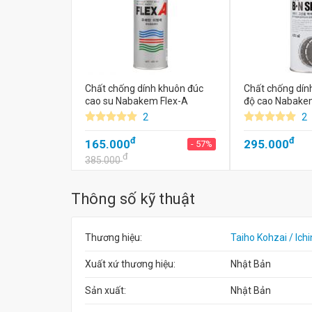
Chất chống dính khuôn đúc
Chất chống dín
cao su Nabakem Flex-A
độ cao Nabake
2
2
đ
đ
165.000
295.000
- 57%
đ
385.000
Thông số kỹ thuật
Thương hiệu:
Taiho Kohzai / Ich
Xuất xứ thương hiệu:
Nhật Bản
Sản xuất:
Nhật Bản