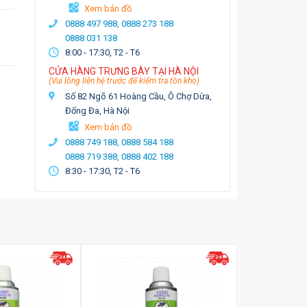
Xem bản đồ
0888 497 988,
0888 273 188
0888 031 138
8:00 - 17:30, T2 - T6
CỬA HÀNG TRƯNG BÀY TẠI HÀ NỘI
(Vui lòng liên hệ trước để kiểm tra tồn kho)
Số 82 Ngõ 61 Hoàng Cầu, Ô Chợ Dừa,
Đống Đa, Hà Nội
Xem bản đồ
0888 749 188,
0888 584 188
0888 719 388,
0888 402 188
8:30 - 17:30, T2 - T6