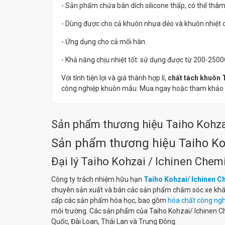
- Sản phẩm chứa bán dích silicone thấp, có thể thâ
- Dùng được cho cả khuôn nhựa dẻo và khuôn nhiệt 
- Ứng dụng cho cả mối hàn.
- Khả năng chịu nhiệt tốt: sử dụng được từ 200-2500
Với tính tiện lợi và giá thành hợp lí,
chất tách khuôn 
công nghiệp khuôn mẫu. Mua ngay hoặc tham khảo 
Sản phẩm thương hiệu Taiho Kohza
Sản phẩm thương hiệu
Taiho Ko
Đại lý
Taiho Kohzai / Ichinen Chem
Công ty trách nhiệm hữu hạn
Taiho Kohzai/ Ichinen C
chuyên sản xuất và bán các sản phẩm chăm sóc xe khác 
cấp các sản phẩm hóa học, bao gồm
hóa chất công ngh
môi trường. Các sản phẩm của Taiho Kohzai/ Ichinen C
Quốc, Đài Loan, Thái Lan và Trung Đông.