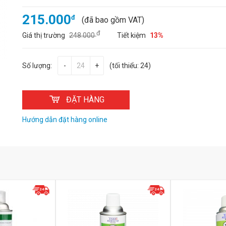
215.000
đ
(đã bao gồm VAT)
đ
Giá thị trường
248.000
Tiết kiệm
13%
Số lượng:
-
+
(tối thiểu: 24)
ĐẶT HÀNG
Hướng dẫn đặt hàng online