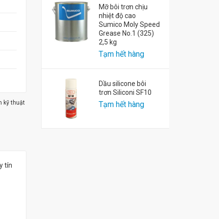
Mỡ bôi trơn chịu
nhiệt độ cao
Sumico Moly Speed
Grease No.1 (325)
2,5 kg
Tạm hết hàng
Dầu silicone bôi
trơn Siliconi SF10
m kỹ thuật
Tạm hết hàng
 tín