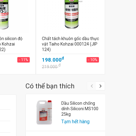
n silicon độ
Chất tách khuôn gốc dầu thực
o Kohzai
vật Taiho Kohzai 000124 (JIP
22)
124)
đ
198.000
- 11%
- 10%
đ
219.000
Có thể bạn thích
Dầu Silicon chống
dính Siliconi MS100
25kg
Tạm hết hàng