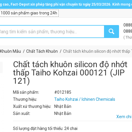
ng cao, Fact-Depot xin phép tăng phí vận chuyển từ ngày 25/03/2026. Kính mong
 1000 sản phẩm giao trong 24h
088
088
( Thứ
 Khuôn Mẫu
Chất Tách Khuôn
Chất tách khuôn silicon độ nhớt thấp
Chất tách khuôn silicon độ nhớt
thấp Taiho Kohzai 000121 (JIP
121)
Mã sản phẩm:
#012185
Thương hiệu:
Taiho Kohzai / Ichinen Chemicals
Xuất xứ thương hiệu:
Nhật Bản
Sản xuất:
Nhật Bản
Xem chi 
Số lượng đặt hàng tối thiểu: 24 chai