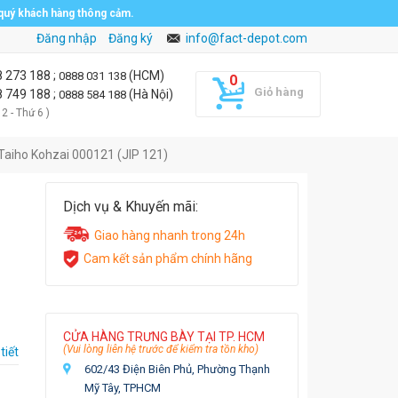
 quý khách hàng thông cảm.
Đăng nhập
Đăng ký
info@fact-depot.com
8 273 188
;
(HCM)
0888 031 138
Giỏ hàng
8 749 188
;
(Hà Nội)
0888 584 188
 2 - Thứ 6 )
 Taiho Kohzai 000121 (JIP 121)
Dịch vụ & Khuyến mãi:
Giao hàng nhanh trong 24h
Cam kết sản phẩm chính hãng
CỬA HÀNG TRƯNG BÀY TẠI TP. HCM
(Vui lòng liên hệ trước để kiểm tra tồn kho)
tiết
602/43 Điện Biên Phủ, Phường Thạnh
Mỹ Tây, TPHCM