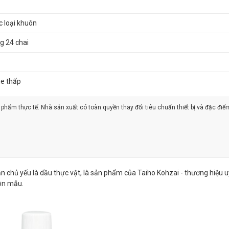
c loại khuôn
ng 24 chai
ne thấp
ản phẩm thực tế. Nhà sản xuất có toàn quyền thay đổi tiêu chuẩn thiết bị và đặc điể
n chủ yếu là dầu thực vật, là sản phẩm của Taiho Kohzai - thương hiệu uy
ôn mẫu.