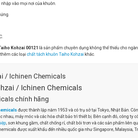
m nhập vào mọi nơi của khuôn.
cứng.
C.
Taiho Kohzai 00121
là sản phẩm chuyên dụng không thể thiếu cho ngà
thêm các loại
chất tách khuôn Taiho Kohzai
khác.
i / Ichinen Chemicals
hzai / Ichinen Chemicals
icals chính hãng
hemicals
được thành lập năm 1953 và có trụ sở tại Tokyo, Nhật Bản. Côn
nhau, máy móc và các hóa chất bảo trì thiết bị. Bên cạnh đó, công ty c
iệp
, sơn khung gầm, chất chống rỉ, chất bôi trơn và các sản phẩm liên q
hemicals được xuất khẩu đến nhiều quốc gia như Singapore, Malaysia, T