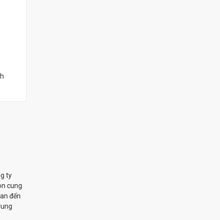
nh
g ty
òn cung
uan đến
rung