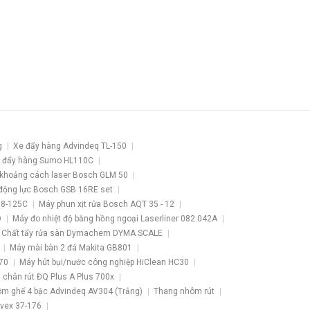
g
Xe đẩy hàng Advindeq TL-150
 đẩy hàng Sumo HL110C
khoảng cách laser Bosch GLM 50
động lực Bosch GSB 16RE set
 8-125C
Máy phun xịt rửa Bosch AQT 35 - 12
O
Máy đo nhiệt độ bằng hồng ngoại Laserliner 082.042A
Chất tẩy rửa sàn Dymachem DYMA SCALE
Máy mài bàn 2 đá Makita GB801
70
Máy hút bụi/nước công nghiệp HiClean HC30
3 chân rút ĐQ Plus A Plus 700x
m ghế 4 bậc Advindeq AV304 (Trắng)
Thang nhôm rút
lvex 37-176