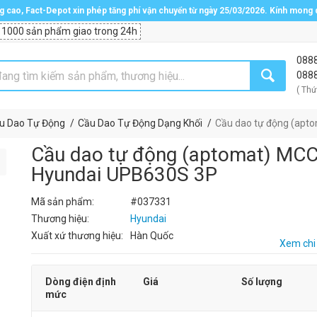
ng cao, Fact-Depot xin phép tăng phí vận chuyển từ ngày 25/03/2026. Kính mong
 1000 sản phẩm giao trong 24h
088
088
( Thứ
u Dao Tự Động
Cầu Dao Tự Động Dạng Khối
Cầu dao tự động (apt
Cầu dao tự động (aptomat) MC
Hyundai UPB630S 3P
Mã sản phẩm:
#037331
Thương hiệu:
Hyundai
Xuất xứ thương hiệu:
Hàn Quốc
Xem chi 
Dòng điện định
Giá
Số lượng
mức