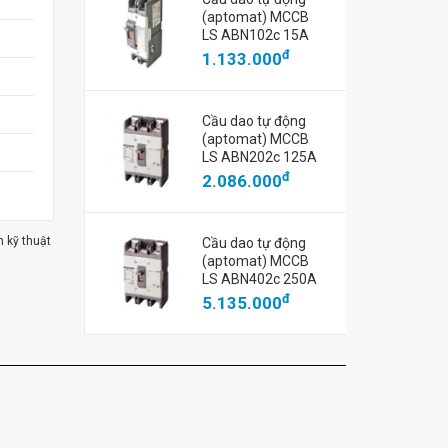
(aptomat) MCCB
LS ABN102c 15A
đ
1.133.000
Cầu dao tự động
(aptomat) MCCB
LS ABN202c 125A
đ
2.086.000
m kỹ thuật
Cầu dao tự động
(aptomat) MCCB
LS ABN402c 250A
đ
5.135.000