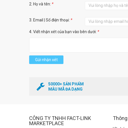
2. Họ và tên:
*
3. Email | Số điện thoại:
*
4. Viết nhận xét của bạn vào bên dưới:
*
Gửi nhận xét
50000+ SẢN PHẨM
MẪU MÃ ĐA DẠNG
CÔNG TY TNHH FACT-LINK
Thông 
MARKETPLACE