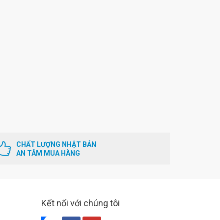
CHẤT LƯỢNG NHẬT BẢN
AN TÂM MUA HÀNG
Kết nối với chúng tôi