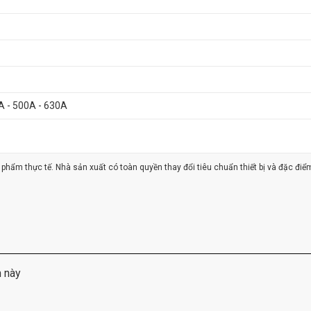
A - 500A - 630A
ản phẩm thực tế. Nhà sản xuất có toàn quyền thay đổi tiêu chuẩn thiết bị và đặc điể
m này