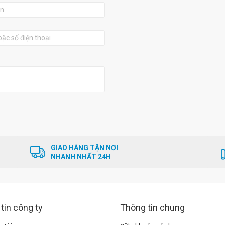
GIAO HÀNG TẬN NƠI
NHANH NHẤT 24H
tin công ty
Thông tin chung