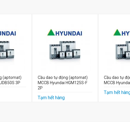
g (aptomat)
Cầu dao tự động (aptomat)
Cầu dao tự độ
 UDB50S 3P
MCCB Hyundai HGM125S-F
MCCB Hyunda
2P
Tạm hết hàn
Tạm hết hàng