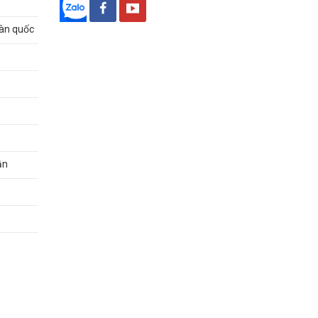
oàn quốc
ận