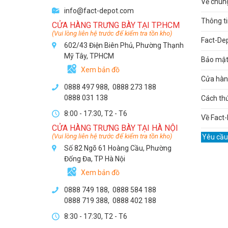
Về chúng
info@fact-depot.com
Thông ti
CỬA HÀNG TRƯNG BÀY TẠI TP.HCM
(Vui lòng liên hệ trước để kiểm tra tồn kho)
Fact-De
602/43 Điện Biên Phủ, Phường Thạnh
Mỹ Tây, TPHCM
Bảo mật 
Xem bản đồ
Cửa hàng
0888 497 988,
0888 273 188
0888 031 138
Cách th
8:00 - 17:30, T2 - T6
Về Fact-
CỬA HÀNG TRƯNG BÀY TẠI HÀ NỘI
(Vui lòng liên hệ trước để kiểm tra tồn kho)
Yêu cầu
Số 82 Ngõ 61 Hoàng Cầu, Phường
Đống Đa, TP Hà Nội
Xem bản đồ
0888 749 188
,
0888 584 188
0888 719 388
,
0888 402 188
8:30 - 17:30, T2 - T6