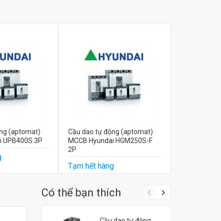
ng (aptomat)
Cầu dao tự động (aptomat)
i UPB400S 3P
MCCB Hyundai HGM250S-F
2P
g
Tạm hết hàng
Có thể bạn thích
Cầu dao tự động