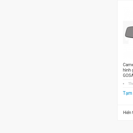
Came
hình
GOSA
Th
Tạm 
Hiển 