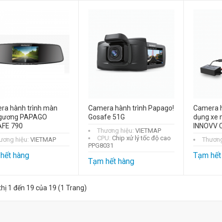
ra hành trình màn
Camera hành trình Papago!
Camera h
 gương PAPAGO
Gosafe 51G
dụng xe
FE 790
INNOVV 
Thương hiệu:
VIETMAP
CPU:
Chip xử lý tốc độ cao
ương hiệu:
VIETMAP
Thương
PPG8031
hết hàng
Tạm hết
Tạm hết hàng
thị 1 đến 19 của 19 (1 Trang)