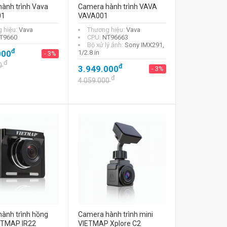
ành trình Vava
Camera hành trình VAVA
01
VAVA001
 hiệu:
Vava
Thương hiệu:
Vava
T9660
CPU:
NT96663
Bộ xử lý ảnh:
Sony IMX291,
đ
000
1/2.8 in
- 3%
đ
0
đ
3.949.000
- 3%
đ
4.059.000
ành trình hồng
Camera hành trình mini
ETMAP IR22
VIETMAP Xplore C2