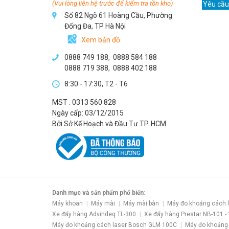
(Vui lòng liên hệ trước để kiểm tra tồn kho)
Yêu cầu
Số 82 Ngõ 61 Hoàng Cầu, Phường
Đống Đa, TP Hà Nội
Xem bản đồ
0888 749 188
,
0888 584 188
0888 719 388
,
0888 402 188
8:30 - 17:30, T2 - T6
MST : 0313 560 828
Ngày cấp: 03/12/2015
Bởi Sở Kế Hoạch và Đầu Tư TP. HCM
Danh mục và sản phẩm phổ biến
:
Máy khoan
Máy mài
Máy mài bàn
Máy đo khoảng cách 
Xe đẩy hàng Advindeq TL-300
Xe đẩy hàng Prestar NB-101 -
Máy đo khoảng cách laser Bosch GLM 100C
Máy đo khoảng