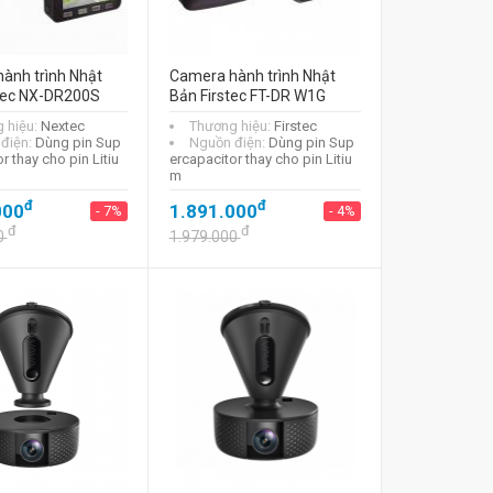
ành trình Nhật
Camera hành trình Nhật
tec NX-DR200S
Bản Firstec FT-DR W1G
 hiệu:
Nextec
Thương hiệu:
Firstec
điện:
Dùng pin Sup
Nguồn điện:
Dùng pin Sup
r thay cho pin Litiu
ercapacitor thay cho pin Litiu
m
đ
đ
000
1.891.000
- 7%
- 4%
đ
đ
0
1.979.000