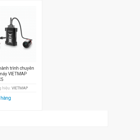
ành trình chuyên
 máy VIETMAP
C5
 hiệu:
VIETMAP
 hàng