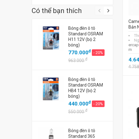
Có thể bạn thích
Camer
Bản 
Bóng đèn ô tô
Standard OSRAM
Th
H11 12V (bộ 2
Ng
bóng)
ercapa
m
đ
770.000
- 20%
4.6
đ
963.000
4.75
Bóng đèn ô tô
Standard OSRAM
HB4 12V (bộ 2
bóng)
đ
440.000
- 20%
đ
550.000
Bóng đèn ô tô
Standard 365