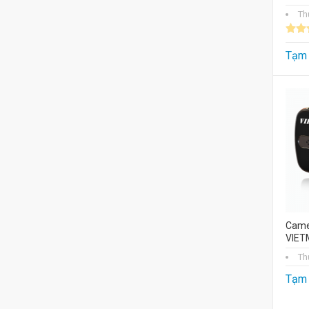
Th
Tạm 
Came
VIET
Th
Tạm 