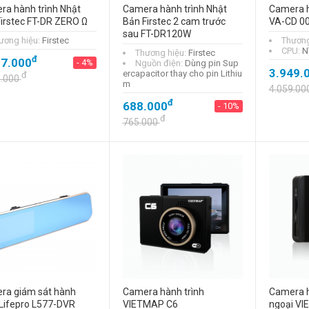
a hành trình Nhật
Camera hành trình Nhật
Camera h
irstec FT-DR ZERO Ω
Bản Firstec 2 cam trước
VA-CD 0
sau FT-DR120W
ương hiệu:
Firstec
Thương
CPU:
N
Thương hiệu:
Firstec
đ
37.000
- 4%
Nguồn điện:
Dùng pin Sup
3.949.
ercapacitor thay cho pin Lithiu
đ
3.000
m
4.059.00
đ
688.000
- 10%
đ
765.000
ra giám sát hành
Camera hành trình
Camera h
 Lifepro L577-DVR
VIETMAP C6
ngoại VI