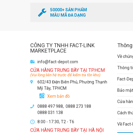
50000+ SẢN PHẨM
MẪU MÃ ĐA DẠNG
CÔNG TY TNHH FACT-LINK
Thông 
MARKETPLACE
Về chúng
info@fact-depot.com
Thông ti
CỬA HÀNG TRƯNG BÀY TẠI TP.HCM
(Vui lòng liên hệ trước để kiểm tra tồn kho)
Fact-De
602/43 Điện Biên Phủ, Phường Thạnh
Mỹ Tây, TPHCM
Bảo mật 
Xem bản đồ
Cửa hàng
0888 497 988,
0888 273 188
0888 031 138
Cách th
8:00 - 17:30, T2 - T6
Về Fact-
CỬA HÀNG TRƯNG BÀY TẠI HÀ NỘI