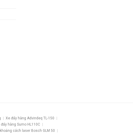
g
Xe đẩy hàng Advindeq TL-150
 đẩy hàng Sumo HL110C
khoảng cách laser Bosch GLM 50