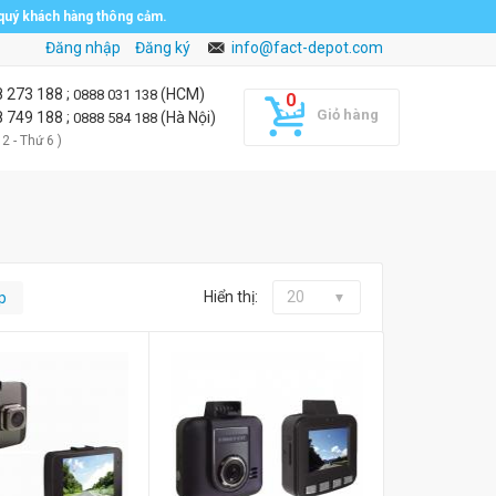
 quý khách hàng thông cảm.
Đăng nhập
Đăng ký
info@fact-depot.com
8 273 188
;
(HCM)
0888 031 138
Giỏ hàng
8 749 188
;
(Hà Nội)
0888 584 188
 2 - Thứ 6 )
Hiển thị:
20
p