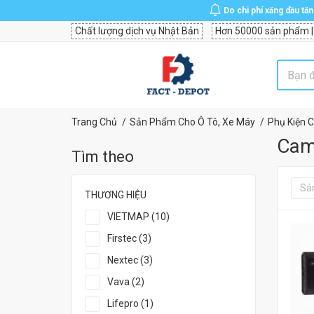
Do chi phí xăng dầu tă
Chất lượng dịch vụ Nhật Bản
Hơn 50000 sản phẩm |
Trang Chủ
Sản Phẩm Cho Ô Tô, Xe Máy
Phụ Kiện 
Cam
Tìm theo
Sả
THƯƠNG HIỆU
VIETMAP (10)
Firstec (3)
Nextec (3)
Vava (2)
Lifepro (1)