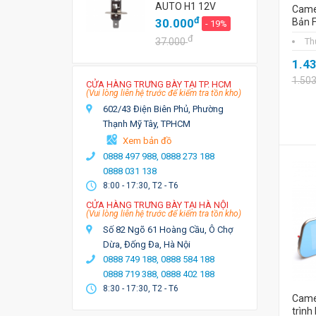
AUTO H1 12V
Camer
đ
30.000
Bản F
- 19%
đ
37.000
Th
1.4
1.50
CỬA HÀNG TRƯNG BÀY TẠI TP. HCM
(Vui lòng liên hệ trước để kiểm tra tồn kho)
602/43 Điện Biên Phủ, Phường
Thạnh Mỹ Tây, TPHCM
Xem bản đồ
0888 497 988,
0888 273 188
0888 031 138
8:00 - 17:30, T2 - T6
CỬA HÀNG TRƯNG BÀY TẠI HÀ NỘI
(Vui lòng liên hệ trước để kiểm tra tồn kho)
Số 82 Ngõ 61 Hoàng Cầu, Ô Chợ
Dừa, Đống Đa, Hà Nội
0888 749 188,
0888 584 188
0888 719 388,
0888 402 188
8:30 - 17:30, T2 - T6
Came
trình