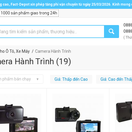
ng cao, Fact-Depot xin phép tăng phí vận chuyển từ ngày 25/03/2026. Kính mong
 1000 sản phẩm giao trong 24h
088
088
( Thứ
Cho Ô Tô, Xe Máy
Camera Hành Trình
era Hành Trình
(
19
)
n phẩm bán chạy
Giá: Thấp đến Cao
Giá: Cao đến Thấ