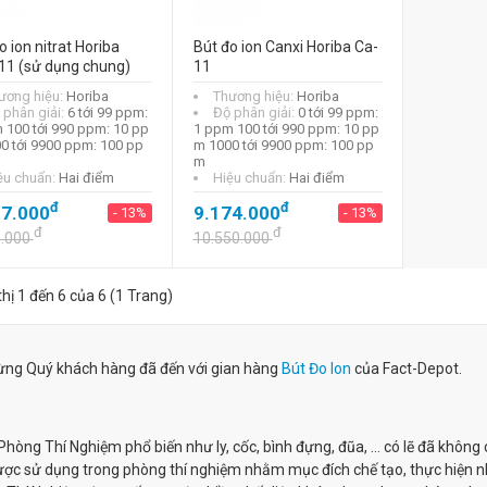
o ion nitrat Horiba
Bút đo ion Canxi Horiba Ca-
11 (sử dụng chung)
11
ương hiệu:
Horiba
Thương hiệu:
Horiba
 phân giải:
6 tới 99 ppm:
Độ phân giải:
0 tới 99 ppm:
 100 tới 990 ppm: 10 pp
1 ppm 100 tới 990 ppm: 10 pp
0 tới 9900 ppm: 100 pp
m 1000 tới 9900 ppm: 100 pp
m
ệu chuẩn:
Hai điểm
Hiệu chuẩn:
Hai điểm
đ
đ
27.000
9.174.000
- 13%
- 13%
đ
đ
1.000
10.550.000
thị 1 đến 6 của 6 (1 Trang)
ng Quý khách hàng đã đến với gian hàng
Bút Đo Ion
của Fact-Depot.
 Phòng Thí Nghiệm phổ biến như ly, cốc, bình đựng, đũa, … có lẽ đã không 
c sử dụng trong phòng thí nghiệm nhằm mục đích chế tạo, thực hiện n