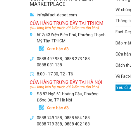
MARKETPLACE
Về chúng
info@fact-depot.com
Thông ti
CỬA HÀNG TRƯNG BÀY TẠI TP.HCM
(Vui lòng liên hệ trước để kiểm tra tồn kho)
Fact-De
602/43 Điện Biên Phủ, Phường Thạnh
Mỹ Tây, TPHCM
Bảo mật 
Xem bản đồ
Cửa hàng
0888 497 988,
0888 273 188
0888 031 138
Cách th
8:00 - 17:30, T2 - T6
Về Fact-
CỬA HÀNG TRƯNG BÀY TẠI HÀ NỘI
(Vui lòng liên hệ trước để kiểm tra tồn kho)
Yêu cầu
Số 82 Ngõ 61 Hoàng Cầu, Phường
Đống Đa, TP Hà Nội
Xem bản đồ
0888 749 188
,
0888 584 188
0888 719 388
,
0888 402 188