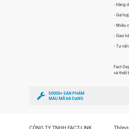
- Hàng c
- Giá hợp
- Nhiều 
- Giao 
- Tư vấn
Fact-De
và thiết 
50000+ SẢN PHẨM
MẪU MÃ ĐA DẠNG
CÔNG TY TNHH FACT-LINK
Thông 