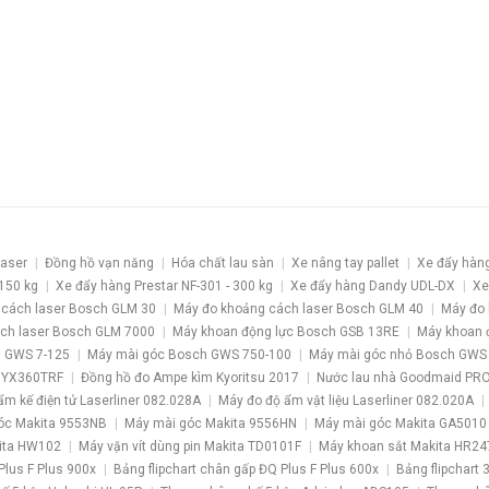
laser
Đồng hồ vạn năng
Hóa chất lau sàn
Xe nâng tay pallet
Xe đẩy hàn
 150 kg
Xe đẩy hàng Prestar NF-301 - 300 kg
Xe đẩy hàng Dandy UDL-DX
Xe
 cách laser Bosch GLM 30
Máy đo khoảng cách laser Bosch GLM 40
Máy đo 
ch laser Bosch GLM 7000
Máy khoan động lực Bosch GSB 13RE
Máy khoan 
 GWS 7-125
Máy mài góc Bosch GWS 750-100
Máy mài góc nhỏ Bosch GWS
 YX360TRF
Đồng hồ đo Ampe kìm Kyoritsu 2017
Nước lau nhà Goodmaid PR
ẩm kế điện tử Laserliner 082.028A
Máy đo độ ẩm vật liệu Laserliner 082.020A
óc Makita 9553NB
Máy mài góc Makita 9556HN
Máy mài góc Makita GA5010
kita HW102
Máy vặn vít dùng pin Makita TD0101F
Máy khoan sắt Makita HR24
Plus F Plus 900x
Bảng flipchart chân gấp ĐQ Plus F Plus 600x
Bảng flipchart 