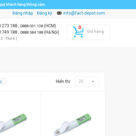
 quý khách hàng thông cảm.
Đăng nhập
Đăng ký
info@fact-depot.com
8 273 188
;
(HCM)
0888 031 138
Giỏ hàng
8 749 188
;
(Hà Nội)
0888 584 188
 2 - Thứ 6 )
Hiển thị:
20
p