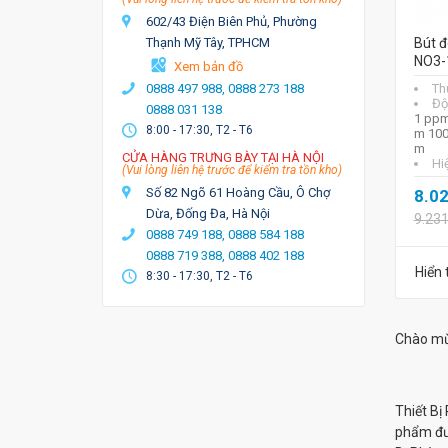
602/43 Điện Biên Phủ, Phường
Thạnh Mỹ Tây, TPHCM
Bút đ
NO3-
Xem bản đồ
0888 497 988,
0888 273 188
Th
Độ
0888 031 138
1 ppm
8:00 - 17:30, T2 - T6
m 100
m
CỬA HÀNG TRƯNG BÀY TẠI HÀ NỘI
Hi
(Vui lòng liên hệ trước để kiểm tra tồn kho)
Số 82 Ngõ 61 Hoàng Cầu, Ô Chợ
8.0
Dừa, Đống Đa, Hà Nội
9.23
0888 749 188,
0888 584 188
0888 719 388,
0888 402 188
Hiển 
8:30 - 17:30, T2 - T6
Chào mừ
Thiết Bị
phẩm đượ