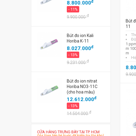
đ
8.800.000
- 11%
đ
9.900.000
Bút đ
11
Th
Bút đo ion Kali
Độ
Horiba K-11
1 ppm
đ
8.027.000
m 100
m
- 13%
Hi
đ
9.231.000
8.8
9.90
Bút đo ion nitrat
Horiba NO3-11C
(cho hoa màu)
đ
12.612.000
- 13%
đ
14.504.000
CỬA HÀNG TRƯNG BÀY TẠI TP. HCM
(Vui lòng liên hệ trước để kiểm tra tồn kho)