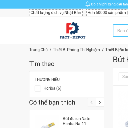
Do chi phí xăng dầu tă
Chất lượng dịch vụ Nhật Bản
Hơn 50000 sản phẩm |
Trang Chủ
Thiết Bị Phòng Thí Nghiệm
Thiết Bị Đo I
Bút 
Tìm theo
Sả
THƯƠNG HIỆU
Horiba (6)
Có thể bạn thích
Bút đo ion Natri
Horiba Na-11