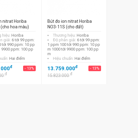
n nitrat Horiba
Bút đo ion nitrat Horiba
(cho hoa màu)
NO3-11S (cho đất)
 hiệu:
Horiba
Thương hiệu:
Horiba
n giải:
6 tới 99 ppm:
Độ phân giải:
6 tới 99 ppm:
 tới 990 ppm: 10 pp
1 ppm 100 tới 990 ppm: 10 pp
i 9900 ppm: 100 pp
m 1000 tới 9900 ppm: 100 pp
m
huẩn:
Hai điểm
Hiệu chuẩn:
Hai điểm
đ
đ
.000
13.759.000
- 13%
- 13%
đ
đ
00
15.823.000