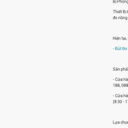
Bị Phòng
Thiết Bị
đo nồng 
Hiện tại
-
Bút Đo 
Sản phẩm
- Cửa hà
188, 088
- Cửa hà
(8:30 - 1
Lựa chọ