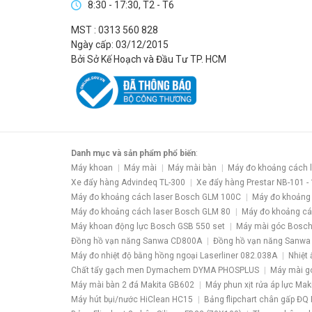
8:30 - 17:30, T2 - T6
MST : 0313 560 828
Ngày cấp: 03/12/2015
Bởi Sở Kế Hoạch và Đầu Tư TP. HCM
Danh mục và sản phẩm phổ biến
:
Máy khoan
Máy mài
Máy mài bàn
Máy đo khoảng cách 
Xe đẩy hàng Advindeq TL-300
Xe đẩy hàng Prestar NB-101 -
Máy đo khoảng cách laser Bosch GLM 100C
Máy đo khoảng
Máy đo khoảng cách laser Bosch GLM 80
Máy đo khoảng cá
Máy khoan động lực Bosch GSB 550 set
Máy mài góc Bosch
Đồng hồ vạn năng Sanwa CD800A
Đồng hồ vạn năng Sanwa
Máy đo nhiệt độ bằng hồng ngoại Laserliner 082.038A
Nhiệt 
Chất tẩy gạch men Dymachem DYMA PHOSPLUS
Máy mài g
Máy mài bàn 2 đá Makita GB602
Máy phun xịt rửa áp lực Ma
Máy hút bụi/nước HiClean HC15
Bảng flipchart chân gấp ĐQ 