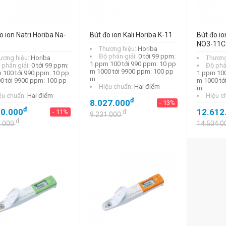
(cho đất)
đ
13.759.000
- 13%
o ion Natri Horiba Na-
Bút đo ion Kali Horiba K-11
Bút đo io
đ
15.823.000
NO3-11C 
Thương hiệu:
Horiba
Độ phân giải:
0 tới 99 ppm:
ương hiệu:
Horiba
Thương
1 ppm 100 tới 990 ppm: 10 pp
 phân giải:
0 tới 99 ppm:
Độ phâ
Bút đo ion nitrat
m 1000 tới 9900 ppm: 100 pp
 100 tới 990 ppm: 10 pp
1 ppm 100
Horiba NO3-11 (sử
m
0 tới 9900 ppm: 100 pp
m 1000 tớ
dụng chung)
Hiệu chuẩn:
Hai điểm
m
ệu chuẩn:
Hai điểm
Hiệu c
đ
8.027.000
đ
8.027.000
- 13%
- 13%
đ
00.000
12.612
- 11%
đ
9.231.000
đ
đ
9.231.000
0.000
14.504.0