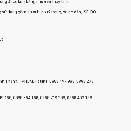
ường được làm bằng nhựa và thuỷ tinh.
 sử dụng gồm: thiết bị đo tỷ trọng, đo độ dẫn, ISE, DO,
ư:
Bình Thạnh, TPHCM. Hotline: 0888 497 988, 0888 273
 749 188, 0888 584 188, 0888 719 388, 0888 402 188