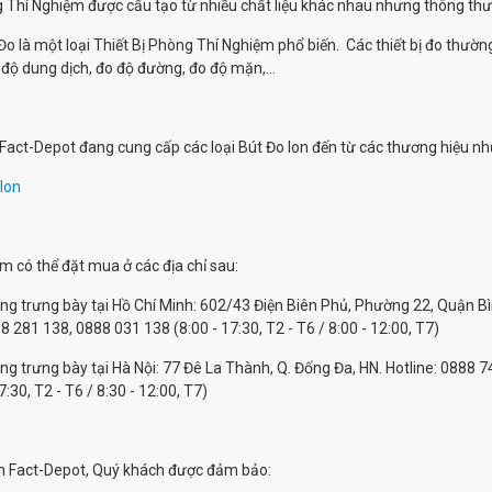
 Thí Nghiệm được cấu tạo từ nhiều chất liệu khác nhau nhưng thông th
 Đo là một loại Thiết Bị Phòng Thí Nghiệm phổ biến. Các thiết bị đo thường
độ dung dịch, đo độ đường, đo độ mặn,...
, Fact-Depot đang cung cấp các loại Bút Đo Ion đến từ các thương hiệu nh
Ion
 có thể đặt mua ở các địa chỉ sau:
ng trưng bày tại Hồ Chí Minh: 602/43 Điện Biên Phủ, Phường 22, Quận 
8 281 138, 0888 031 138 (8:00 - 17:30, T2 - T6 / 8:00 - 12:00, T7)
ng trưng bày tại Hà Nội: 77 Đê La Thành, Q. Đống Đa, HN. Hotline: 0888
7:30, T2 - T6 / 8:30 - 12:00, T7)
n Fact-Depot, Quý khách được đảm bảo: