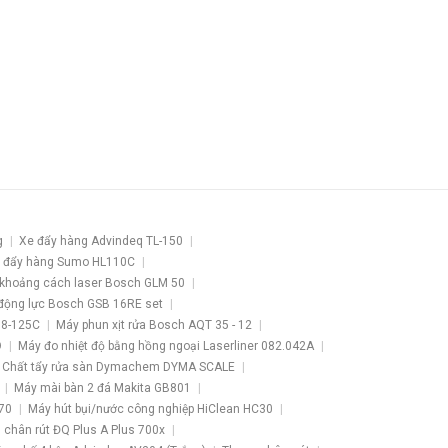
g
Xe đẩy hàng Advindeq TL-150
 đẩy hàng Sumo HL110C
khoảng cách laser Bosch GLM 50
động lực Bosch GSB 16RE set
 8-125C
Máy phun xịt rửa Bosch AQT 35 - 12
O
Máy đo nhiệt độ bằng hồng ngoại Laserliner 082.042A
Chất tẩy rửa sàn Dymachem DYMA SCALE
Máy mài bàn 2 đá Makita GB801
70
Máy hút bụi/nước công nghiệp HiClean HC30
3 chân rút ĐQ Plus A Plus 700x