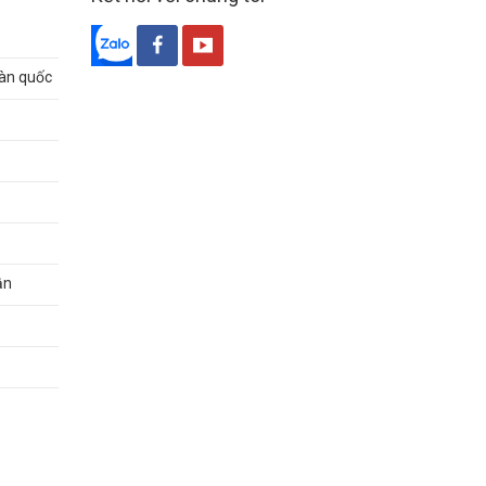
oàn quốc
ận