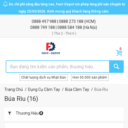
Do chi phí xăng dầu tăng cao, Fact-Depot xin phép tăng phí vận chuyển từ
ngày 25/03/2026. Kính mong quý khách hàng thông cảm.
0888 497 988
|
0888 273 188
(HCM)
0888 749 188
|
0888 584 188
(Hà Nội)
( Thứ 2 - Thứ 6 )
Chất lượng dịch vụ Nhật Bản
Hơn 50.000 sản phẩm
Trang Chủ
Dụng Cụ Cầm Tay
Búa Cầm Tay
Búa Rìu
Búa Rìu
(
16
)
Thương Hiệu