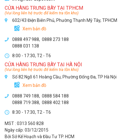
CỬA HÀNG TRƯNG BÀY TẠI TP.HCM
(Vui lòng liên hệ trước để kiểm tra tồn kho)
602/43 Điện Biên Phủ, Phường Thạnh Mỹ Tây, TPHCM
Xem bản đồ
0888 497 988,
0888 273 188
0888 031 138
8:00 - 17:30, T2 - T6
CỬA HÀNG TRƯNG BÀY TẠI HÀ NỘI
(Vui lòng liên hệ trước để kiểm tra tồn kho)
Số 82 Ngõ 61 Hoàng Cầu, Phường Đống Đa, TP Hà Nội
Xem bản đồ
0888 749 188
,
0888 584 188
0888 719 388
,
0888 402 188
8:30 - 17:30, T2 - T6
MST : 0313 560 828
Ngày cấp: 03/12/2015
Bởi Sở Kế Hoạch và Đầu Tư TP. HCM