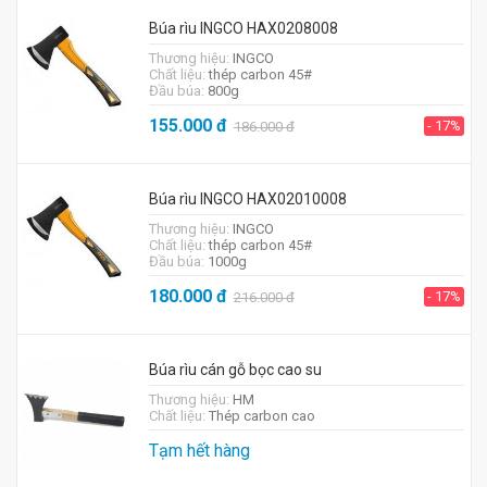
Búa rìu INGCO HAX0208008
Thương hiệu:
INGCO
Chất liệu:
thép carbon 45#
Đầu búa:
800g
155.000
đ
- 17%
186.000
đ
Búa rìu INGCO HAX02010008
Thương hiệu:
INGCO
Chất liệu:
thép carbon 45#
Đầu búa:
1000g
180.000
đ
- 17%
216.000
đ
Búa rìu cán gỗ bọc cao su
Thương hiệu:
HM
Chất liệu:
Thép carbon cao
Tạm hết hàng