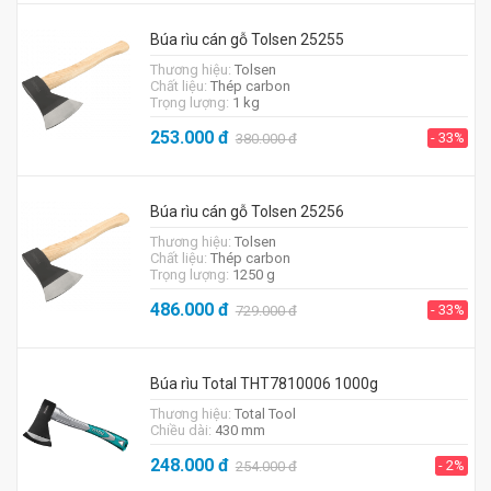
Búa rìu cán gỗ Tolsen 25255
Thương hiệu:
Tolsen
Chất liệu:
Thép carbon
Trọng lượng:
1 kg
253.000
đ
- 33%
380.000
đ
Búa rìu cán gỗ Tolsen 25256
Thương hiệu:
Tolsen
Chất liệu:
Thép carbon
Trọng lượng:
1250 g
486.000
đ
- 33%
729.000
đ
Búa rìu Total THT7810006 1000g
Thương hiệu:
Total Tool
Chiều dài:
430 mm
248.000
đ
- 2%
254.000
đ