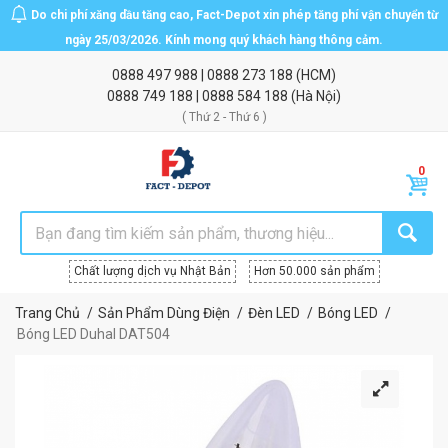
Do chi phí xăng dầu tăng cao, Fact-Depot xin phép tăng phí vận chuyển từ
ngày 25/03/2026. Kính mong quý khách hàng thông cảm.
0888 497 988
|
0888 273 188
(HCM)
0888 749 188
|
0888 584 188
(Hà Nội)
( Thứ 2 - Thứ 6 )
Chất lượng dịch vụ Nhật Bản
Hơn 50.000 sản phẩm
Trang Chủ
Sản Phẩm Dùng Điện
Đèn LED
Bóng LED
Bóng LED Duhal DAT504