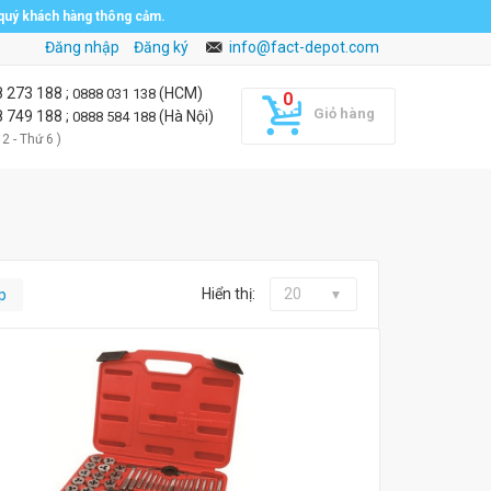
 quý khách hàng thông cảm.
Đăng nhập
Đăng ký
info@fact-depot.com
8 273 188
;
(HCM)
0888 031 138
Giỏ hàng
8 749 188
;
(Hà Nội)
0888 584 188
 2 - Thứ 6 )
Hiển thị:
20
p