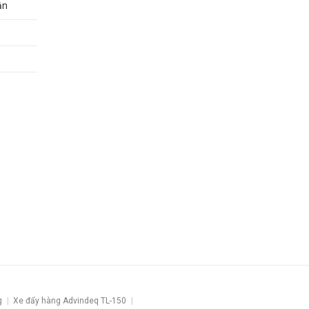
ận
g
Xe đẩy hàng Advindeq TL-150