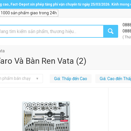
ng cao, Fact-Depot xin phép tăng phí vận chuyển từ ngày 25/03/2026. Kính mong
 1000 sản phẩm giao trong 24h
088
088
( Thứ
ata
aro Và Bàn Ren Vata
(
2
)
n phẩm bán chạy
Giá: Thấp đến Cao
Giá: Cao đến Thấ