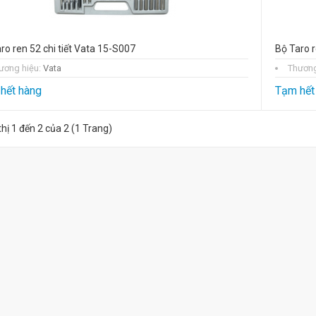
ro ren 52 chi tiết Vata 15-S007
Bộ Taro r
ương hiệu:
Vata
Thương
Bộ Taro và bàn ren
hết hàng
Tạm hết
40 chi tiết SKC M3-
M12
đ
1.985.000
thị 1 đến 2 của 2 (1 Trang)
- 20%
đ
2.481.000
Bộ Taro bàn ren 59
chi tiết SKC M6 -
M20 SKC NO899
đ
6.720.000
- 20%
đ
8.400.000