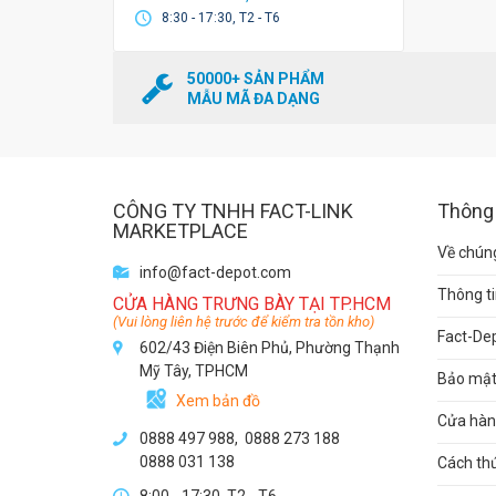
8:30 - 17:30, T2 - T6
50000+ SẢN PHẨM
MẪU MÃ ĐA DẠNG
CÔNG TY TNHH FACT-LINK
Thông 
MARKETPLACE
Về chúng
info@fact-depot.com
Thông ti
CỬA HÀNG TRƯNG BÀY TẠI TP.HCM
(Vui lòng liên hệ trước để kiểm tra tồn kho)
Fact-De
602/43 Điện Biên Phủ, Phường Thạnh
Mỹ Tây, TPHCM
Bảo mật 
Xem bản đồ
Cửa hàng
0888 497 988,
0888 273 188
0888 031 138
Cách th