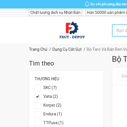
Do chi phí xăng dầu tă
Chất lượng dịch vụ Nhật Bản
Hơn 50000 sản phẩm |
Trang Chủ
Dụng Cụ Cắt Gọt
Bộ Taro Và Bàn Ren V
Bộ T
Tìm theo
Sả
THƯƠNG HIỆU
SKC (7)
Vata (2)
Korper (2)
Endura (1)
TTPusa (1)