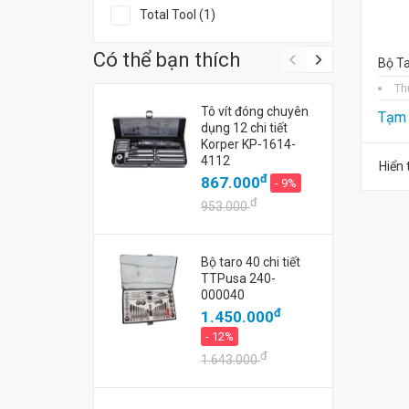
Total Tool (1)
Có thể bạn thích
Bộ Ta
Th
Tô vít đóng chuyên
Tạm 
dụng 12 chi tiết
Korper KP-1614-
4112
Hiển 
đ
867.000
- 9%
đ
953.000
Bộ taro 40 chi tiết
TTPusa 240-
000040
đ
1.450.000
- 12%
đ
1.643.000