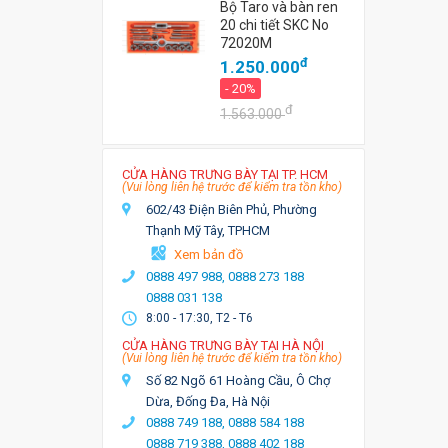
Bộ Taro và bàn ren
20 chi tiết SKC No
72020M
đ
1.250.000
- 20%
đ
1.563.000
CỬA HÀNG TRƯNG BÀY TẠI TP. HCM
(Vui lòng liên hệ trước để kiểm tra tồn kho)
602/43 Điện Biên Phủ, Phường
Thạnh Mỹ Tây, TPHCM
Xem bản đồ
0888 497 988,
0888 273 188
0888 031 138
8:00 - 17:30, T2 - T6
CỬA HÀNG TRƯNG BÀY TẠI HÀ NỘI
(Vui lòng liên hệ trước để kiểm tra tồn kho)
Số 82 Ngõ 61 Hoàng Cầu, Ô Chợ
Dừa, Đống Đa, Hà Nội
0888 749 188,
0888 584 188
0888 719 388,
0888 402 188