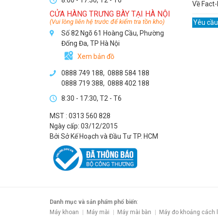
8:00 - 17:30, T2 - T6
Về Fact-
CỬA HÀNG TRƯNG BÀY TẠI HÀ NỘI
(Vui lòng liên hệ trước để kiểm tra tồn kho)
Yêu cầu
Số 82 Ngõ 61 Hoàng Cầu, Phường
Đống Đa, TP Hà Nội
Xem bản đồ
0888 749 188
,
0888 584 188
0888 719 388
,
0888 402 188
8:30 - 17:30, T2 - T6
MST : 0313 560 828
Ngày cấp: 03/12/2015
Bởi Sở Kế Hoạch và Đầu Tư TP. HCM
Danh mục và sản phẩm phổ biến
:
Máy khoan
Máy mài
Máy mài bàn
Máy đo khoảng cách 