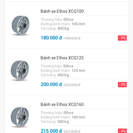
Bánh xe Ethos XCQ100
Thương hiệu:
Ethos
Đường kính mâm:
100 mm
Tải trọng:
400 kg
180.000
đ
- 9%
198.000
đ
Bánh xe Ethos XCQ125
Thương hiệu:
Ethos
Đường kính mâm:
125 mm
Tải trọng:
450 kg
200.000
đ
- 9%
220.000
đ
Bánh xe Ethos XCQ160
Thương hiệu:
Ethos
Đường kính mâm:
160 mm
Tải trọng:
500 kg
215.000
đ
- 9%
237.000
đ