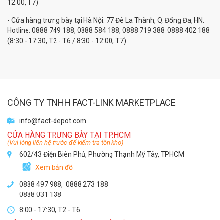
12:00, T7)
- Cửa hàng trưng bày tại Hà Nội: 77 Đê La Thành, Q. Đống Đa, HN.
Hotline: 0888 749 188, 0888 584 188, 0888 719 388, 0888 402 188
(8:30 - 17:30, T2 - T6 / 8:30 - 12:00, T7)
CÔNG TY TNHH FACT-LINK MARKETPLACE
info@fact-depot.com
CỬA HÀNG TRƯNG BÀY TẠI TP.HCM
(Vui lòng liên hệ trước để kiểm tra tồn kho)
602/43 Điện Biên Phủ, Phường Thạnh Mỹ Tây, TPHCM
Xem bản đồ
0888 497 988,
0888 273 188
0888 031 138
8:00 - 17:30, T2 - T6