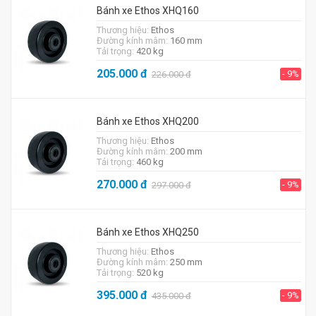
Bánh xe Ethos XHQ160
Thương hiệu:
Ethos
Đường kính mâm:
160 mm
Tải trọng:
420 kg
205.000
đ
- 9%
226.000
đ
Bánh xe Ethos XHQ200
Thương hiệu:
Ethos
Đường kính mâm:
200 mm
Tải trọng:
460 kg
270.000
đ
- 9%
297.000
đ
Bánh xe Ethos XHQ250
Thương hiệu:
Ethos
Đường kính mâm:
250 mm
Tải trọng:
520 kg
395.000
đ
- 9%
435.000
đ