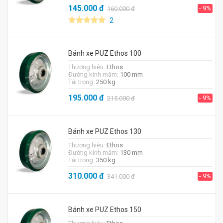
145.000
đ
- 9%
160.000
đ
2
Bánh xe PUZ Ethos 100
Thương hiệu:
Ethos
Đường kính mâm:
100 mm
Tải trọng:
250 kg
195.000
đ
- 9%
215.000
đ
Bánh xe PUZ Ethos 130
Thương hiệu:
Ethos
Đường kính mâm:
130 mm
Tải trọng:
350 kg
310.000
đ
- 9%
341.000
đ
Bánh xe PUZ Ethos 150