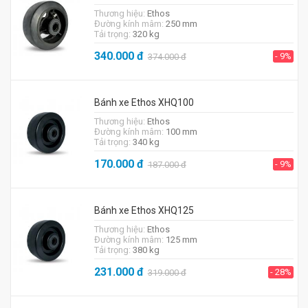
Thương hiệu:
Ethos
Đường kính mâm:
250 mm
Tải trọng:
320 kg
340.000
đ
- 9%
374.000
đ
Bánh xe Ethos XHQ100
Thương hiệu:
Ethos
Đường kính mâm:
100 mm
Tải trọng:
340 kg
170.000
đ
- 9%
187.000
đ
Bánh xe Ethos XHQ125
Thương hiệu:
Ethos
Đường kính mâm:
125 mm
Tải trọng:
380 kg
231.000
đ
- 28%
319.000
đ