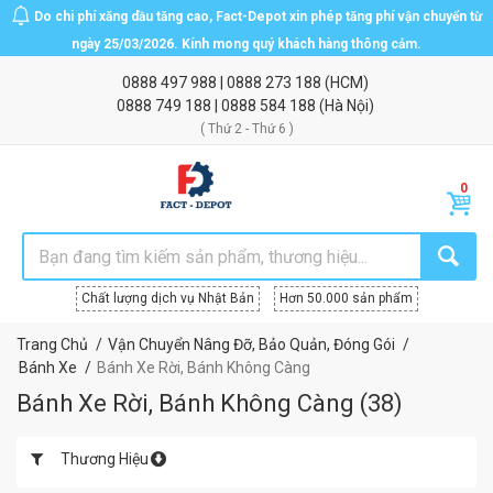
Do chi phí xăng dầu tăng cao, Fact-Depot xin phép tăng phí vận chuyển từ
ngày 25/03/2026. Kính mong quý khách hàng thông cảm.
0888 497 988
|
0888 273 188
(HCM)
0888 749 188
|
0888 584 188
(Hà Nội)
( Thứ 2 - Thứ 6 )
Chất lượng dịch vụ Nhật Bản
Hơn 50.000 sản phẩm
Trang Chủ
Vận Chuyển Nâng Đỡ, Bảo Quản, Đóng Gói
Bánh Xe
Bánh Xe Rời, Bánh Không Càng
Bánh Xe Rời, Bánh Không Càng
(
38
)
Thương Hiệu