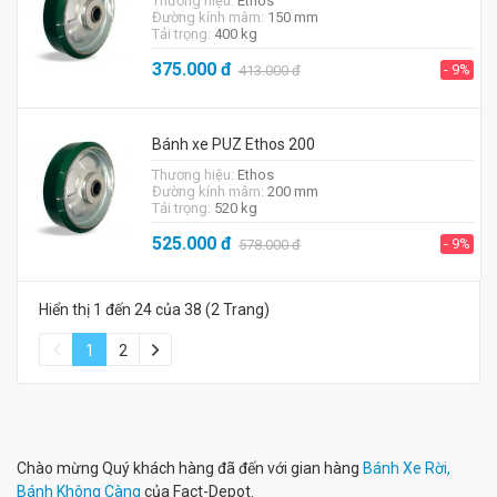
Thương hiệu:
Ethos
Đường kính mâm:
150 mm
Tải trọng:
400 kg
375.000
đ
- 9%
413.000
đ
Bánh xe PUZ Ethos 200
Thương hiệu:
Ethos
Đường kính mâm:
200 mm
Tải trọng:
520 kg
525.000
đ
- 9%
578.000
đ
Hiển thị 1 đến 24 của 38 (2 Trang)
1
2
Chào mừng Quý khách hàng đã đến với gian hàng
Bánh Xe Rời,
Bánh Không Càng
của Fact-Depot.