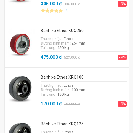
305.000
đ
- 9%
336.000
đ
3
Bánh xe Ethos XUQ250
Thương hiệu:
Ethos
Đường kính mâm:
254 mm
Tải trọng:
420 kg
475.000
đ
- 9%
523.000
đ
Bánh xe Ethos XRQ100
Thương hiệu:
Ethos
Đường kính mâm:
100 mm
Tải trọng:
180 kg
170.000
đ
- 9%
187.000
đ
Bánh xe Ethos XRQ125
Thương hiệu:
Ethos