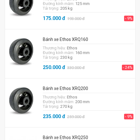
Đường kính mâm:
125 mm
Tải trọng:
205 kg
175.000
đ
- 9%
193.000
đ
Bánh xe Ethos XRQ160
Thương hiệu:
Ethos
Đường kính mâm:
160 mm
Tải trọng:
230 kg
250.000
đ
- 24%
330.000
đ
Bánh xe Ethos XRQ200
Thương hiệu:
Ethos
Đường kính mâm:
200 mm
Tải trọng:
270 kg
235.000
đ
- 9%
259.000
đ
Bánh xe Ethos XRQ250