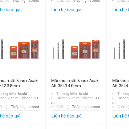
t liệu:
Thép high speed
Chất liệu:
Thép high speed
Chất li
 hệ báo giá
Liên hệ báo giá
Liên hệ 
hoan sắt & inox Asaki
Mũi khoan sắt & inox Asaki
Mũi khoan
542 3.8mm
AK-3543 4.0mm
AK-3544
ương hiệu:
Asaki
Thương hiệu:
Asaki
Thương
ờng kính mũi khoan:
3.8
Đường kính mũi khoan:
4.0
Đường 
mm
mm
t liệu:
Thép high speed
Chất liệu:
Thép high speed
Chất li
 hệ báo giá
Liên hệ báo giá
Liên hệ 