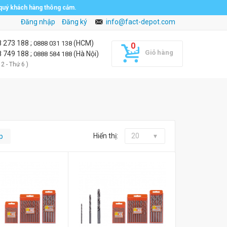
 quý khách hàng thông cảm.
Đăng nhập
Đăng ký
info@fact-depot.com
8 273 188
;
(HCM)
0888 031 138
Giỏ hàng
8 749 188
;
(Hà Nội)
0888 584 188
 2 - Thứ 6 )
Hiển thị:
20
p