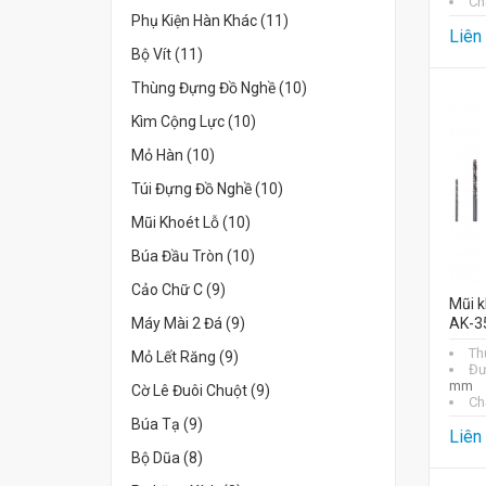
Chấ
Phụ Kiện Hàn Khác (11)
Liên
Bộ Vít (11)
Thùng Đựng Đồ Nghề (10)
Kìm Cộng Lực (10)
Mỏ Hàn (10)
Túi Đựng Đồ Nghề (10)
Mũi Khoét Lỗ (10)
Búa Đầu Tròn (10)
Cảo Chữ C (9)
Mũi k
Máy Mài 2 Đá (9)
AK-3
Th
Mỏ Lết Răng (9)
Đư
mm
Cờ Lê Đuôi Chuột (9)
Chấ
Búa Tạ (9)
Liên
Bộ Dũa (8)