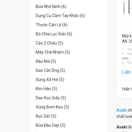
Búa Nhổ Đinh (6)
Dụng Cụ Cầm Tay Khác (6)
Thước Căn Lá (6)
Bộ Chìa Lục Giác (6)
Mũi k
AK-3
Cảo 2 Chấu (5)
Th
Máy Chà Nhám (5)
Đư
mm
Đầu Nối (5)
Chấ
Dao Cắt Ống (5)
Liên
Súng Xịt Hơi (5)
Kìm Hàn (5)
Hiển 
Dao Rọc Giấy (5)
Súng Bơm Keo (5)
Asaki
ch
Đục Sắt (5)
chất lượn
Búa Đầu Dẹp (5)
Asaki
là