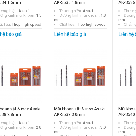
534 1.5mm
AK-3535 1.8mm
AK-3536
ương hiệu:
Asaki
Thương hiệu:
Asaki
Thương
ờng kính mũi khoan:
1.5
Đường kính mũi khoan:
1.8
Đường 
mm
mm
t liệu:
Thép high speed
Chất liệu:
Thép high speed
Chất li
 hệ báo giá
Liên hệ báo giá
Liên hệ 
hoan sắt & inox Asaki
Mũi khoan sắt & inox Asaki
Mũi khoan
538 2.8mm
AK-3539 3.0mm
AK-3540
ương hiệu:
Asaki
Thương hiệu:
Asaki
Thương
ờng kính mũi khoan:
2.8
Đường kính mũi khoan:
3.0
Đường 
mm
mm