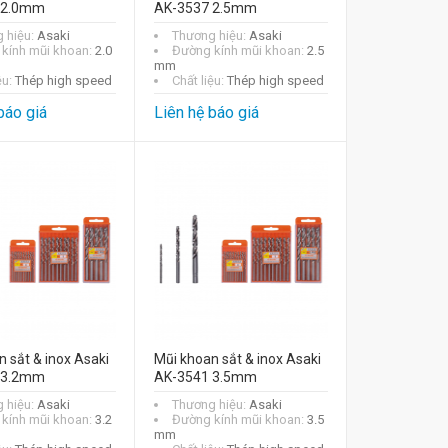
 2.0mm
AK-3537 2.5mm
 hiệu:
Asaki
Thương hiệu:
Asaki
kính mũi khoan:
2.0
Đường kính mũi khoan:
2.5
mm
ệu:
Thép high speed
Chất liệu:
Thép high speed
báo giá
Liên hệ báo giá
 sắt & inox Asaki
Mũi khoan sắt & inox Asaki
 3.2mm
AK-3541 3.5mm
 hiệu:
Asaki
Thương hiệu:
Asaki
kính mũi khoan:
3.2
Đường kính mũi khoan:
3.5
mm