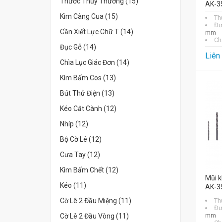
Thước Thủy Thường (15)
AK-3
Kìm Càng Cua (15)
Th
Đư
Cần Xiết Lực Chữ T (14)
mm
Chấ
Đục Gỗ (14)
Liên
Chìa Lục Giác Đơn (14)
Kìm Bấm Cos (13)
Bút Thử Điện (13)
Kéo Cắt Cành (12)
Nhíp (12)
Bộ Cờ Lê (12)
Cưa Tay (12)
Kìm Bấm Chết (12)
Mũi k
Kéo (11)
AK-3
Cờ Lê 2 Đầu Miệng (11)
Th
Đư
mm
Cờ Lê 2 Đầu Vòng (11)