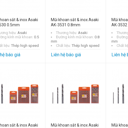
hoan sắt & inox Asaki
Mũi khoan sắt & inox Asaki
Mũi khoan
530 0.5mm
AK-3531 0.8mm
AK-3532
ương hiệu:
Asaki
Thương hiệu:
Asaki
Thương
ờng kính mũi khoan:
0.5
Đường kính mũi khoan:
0.8
Đường 
mm
mm
t liệu:
Thép high speed
Chất liệu:
Thép high speed
Chất li
 hệ báo giá
Liên hệ báo giá
Liên hệ 
hoan sắt & inox Asaki
Mũi khoan sắt & inox Asaki
Mũi khoan