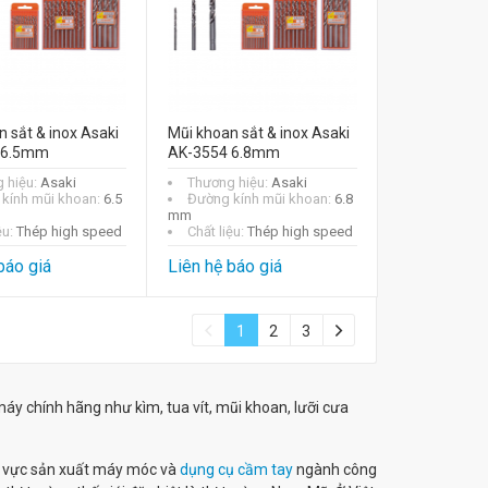
 sắt & inox Asaki
Mũi khoan sắt & inox Asaki
 6.5mm
AK-3554 6.8mm
 hiệu:
Asaki
Thương hiệu:
Asaki
kính mũi khoan:
6.5
Đường kính mũi khoan:
6.8
mm
ệu:
Thép high speed
Chất liệu:
Thép high speed
báo giá
Liên hệ báo giá
1
2
3
máy chính hãng như kìm, tua vít, mũi khoan, lưỡi cưa
nh vực sản xuất máy móc và
dụng cụ cầm tay
ngành công