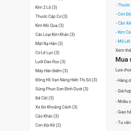
-
Thước 
Kìm 2 Lỗ (3)
-
Con Độ
Thước Cặp Cơ (3)
-
Cần Xiế
Kìm Mỏ Quạ (3)
-
Kìm Cắ
Các Loại Kìm Khác (3)
-
Mỏ Lết
Mặt Nạ Hàn (3)
Xem th
Cờ Lê Lực (3)
Mua s
Lưỡi Dao Rọc (3)
Lựa chọ
Máy Hàn Điểm (3)
Đồng Hồ Vạn Năng Hiển Thị Số (3)
- Hàng c
Súng Phun Sơn Bình Dưới (3)
- Giá hợp
Đá Cắt (3)
- Nhiều 
Xe Đo Khoảng Cách (3)
- Giao 
Cảo Khác (3)
- Tư vấn
Con Đội Kê (2)