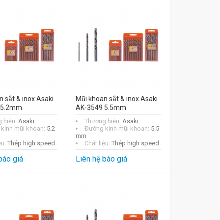
 sắt & inox Asaki
Mũi khoan sắt & inox Asaki
 5.2mm
AK-3549 5.5mm
 hiệu:
Asaki
Thương hiệu:
Asaki
kính mũi khoan:
5.2
Đường kính mũi khoan:
5.5
mm
ệu:
Thép high speed
Chất liệu:
Thép high speed
báo giá
Liên hệ báo giá