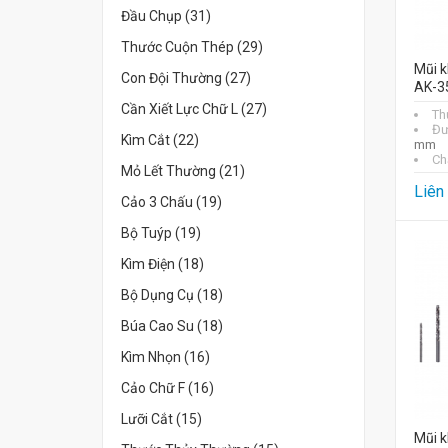
Đầu Chụp (31)
Thước Cuộn Thép (29)
Mũi k
Con Đội Thường (27)
AK-3
Cần Xiết Lực Chữ L (27)
Th
Đư
Kìm Cắt (22)
mm
Chấ
Mỏ Lết Thường (21)
Liên
Cảo 3 Chấu (19)
Bộ Tuýp (19)
Kìm Điện (18)
Bộ Dụng Cụ (18)
Búa Cao Su (18)
Kìm Nhọn (16)
Cảo Chữ F (16)
Lưỡi Cắt (15)
Mũi k