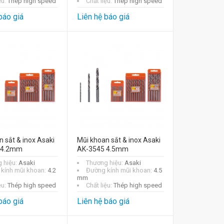
ệu:
Thép high speed
Chất liệu:
Thép high speed
báo giá
Liên hệ báo giá
 sắt & inox Asaki
Mũi khoan sắt & inox Asaki
 4.2mm
AK-3545 4.5mm
 hiệu:
Asaki
Thương hiệu:
Asaki
kính mũi khoan:
4.2
Đường kính mũi khoan:
4.5
mm
ệu:
Thép high speed
Chất liệu:
Thép high speed
báo giá
Liên hệ báo giá