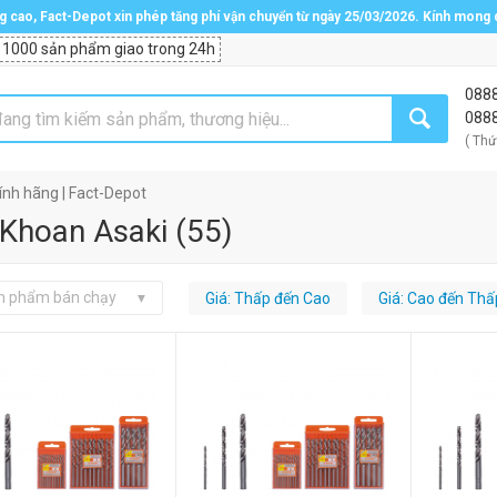
ng cao, Fact-Depot xin phép tăng phí vận chuyển từ ngày 25/03/2026. Kính mong
 1000 sản phẩm giao trong 24h
088
088
( Thứ
nh hãng | Fact-Depot
 Khoan Asaki
(
55
)
n phẩm bán chạy
Giá: Thấp đến Cao
Giá: Cao đến Thấ