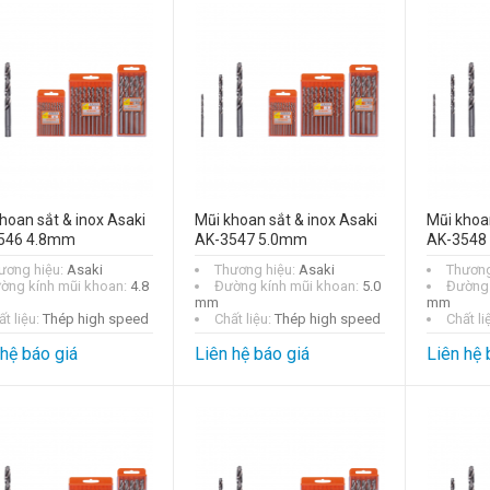
hoan sắt & inox Asaki
Mũi khoan sắt & inox Asaki
Mũi khoan
546 4.8mm
AK-3547 5.0mm
AK-3548
ương hiệu:
Asaki
Thương hiệu:
Asaki
Thương
ờng kính mũi khoan:
4.8
Đường kính mũi khoan:
5.0
Đường 
mm
mm
t liệu:
Thép high speed
Chất liệu:
Thép high speed
Chất li
 hệ báo giá
Liên hệ báo giá
Liên hệ 