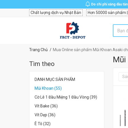
Do chi phí xăng dầu tă
Chất lượng dịch vụ Nhật Bản
Hơn 50000 sản phẩm |
Trang Chủ
Mua Online sản phẩm Mũi Khoan Asaki chí
Mũi
Tìm theo
Sả
DANH MỤC SẢN PHẨM
Mũi Khoan (55)
Cờ Lê 1 Đầu Miệng 1 Đầu Vòng (39)
Vít Bake (36)
Vít Dẹp (36)
Ê Tô (32)