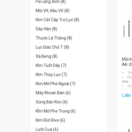
Pa Lăng Xích (8)
Mũi Vít, Đầu Vít (8)
Kìm Cắt Cáp Trợ Lực (8)
Dây Hàn (8)
Thước Lá Thẳng (8)
Lục Giác Chữ T (8)
Xà Beng (8)
Mũi k
AK-3
Kìm Tuốt Dây (7)
Th
Kìm Thủy Lực (7)
Đư
mm
Kìm Mở Phe Ngoài (7)
Chấ
Máy Khoan Bàn (6)
Liên
Súng Bắn Keo (6)
KÌm Mở Phe Trong (6)
Kìm Rút Rive (6)
Lưỡi Cưa (6)