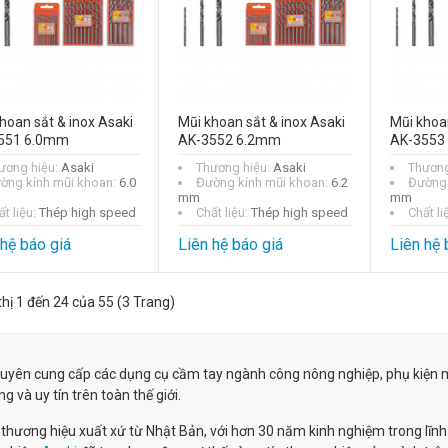
hoan sắt & inox Asaki
Mũi khoan sắt & inox Asaki
Mũi khoan
551 6.0mm
AK-3552 6.2mm
AK-3553
ương hiệu:
Asaki
Thương hiệu:
Asaki
Thương
ờng kính mũi khoan:
6.0
Đường kính mũi khoan:
6.2
Đường 
mm
mm
t liệu:
Thép high speed
Chất liệu:
Thép high speed
Chất li
 hệ báo giá
Liên hệ báo giá
Liên hệ 
thị 1 đến 24 của 55 (3 Trang)
uyên cung cấp các dụng cụ cầm tay
ngành công nông nghiệp
, phụ kiện 
g và uy tín trên toàn thế giới.
 thương hiệu xuất xứ từ Nhật Bản, với hơn 30 năm kinh nghiệm trong lĩ