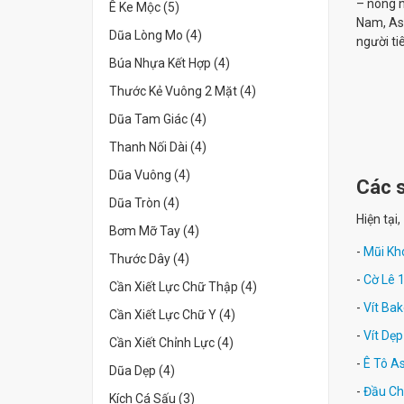
– nông 
Ê Ke Mộc (5)
Nam,
As
Dũa Lòng Mo (4)
người ti
Búa Nhựa Kết Hợp (4)
Thước Kẻ Vuông 2 Mặt (4)
Dũa Tam Giác (4)
Thanh Nối Dài (4)
Dũa Vuông (4)
Các s
Dũa Tròn (4)
Hiện tại,
Bơm Mỡ Tay (4)
-
Mũi Kh
Thước Dây (4)
-
Cờ Lê 
Cần Xiết Lực Chữ Thập (4)
-
Vít Bak
Cần Xiết Lực Chữ Y (4)
-
Vít Dẹp
Cần Xiết Chỉnh Lực (4)
-
Ê Tô As
Dũa Dẹp (4)
-
Đầu Ch
Kích Cá Sấu (3)